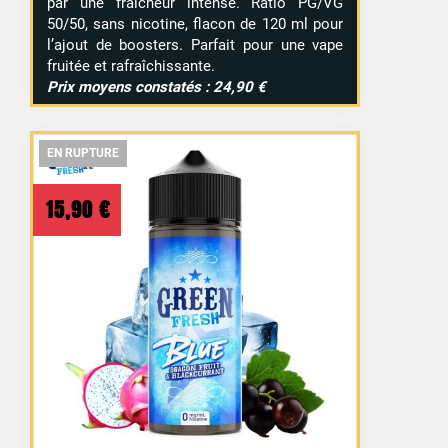
par une fraîcheur intense. Ratio PG/VG
50/50, sans nicotine, flacon de 120 ml pour
l’ajout de boosters. Parfait pour une vape
fruitée et rafraîchissante.
Prix moyens constatés : 24,90 €
EN RUPTURE
EN RUPTURE
EN RUPTURE
15,90
€