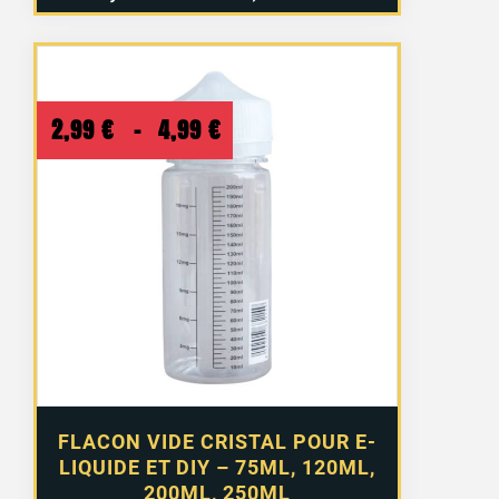
Plage
2,99
€
–
4,99
€
de
prix :
2,99 €
à
4,99 €
FLACON VIDE CRISTAL POUR E-
LIQUIDE ET DIY – 75ML, 120ML,
200ML, 250ML