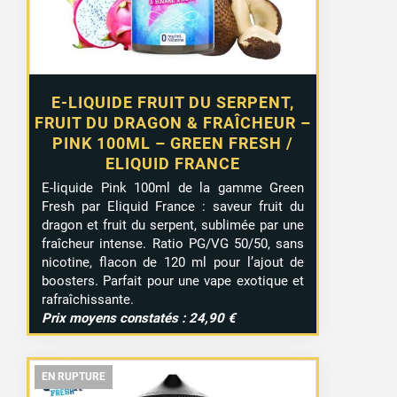
E-LIQUIDE FRUIT DU SERPENT,
FRUIT DU DRAGON & FRAÎCHEUR –
PINK 100ML – GREEN FRESH /
ELIQUID FRANCE
E-liquide Pink 100ml de la gamme Green
Fresh par Eliquid France : saveur fruit du
dragon et fruit du serpent, sublimée par une
fraîcheur intense. Ratio PG/VG 50/50, sans
nicotine, flacon de 120 ml pour l’ajout de
boosters. Parfait pour une vape exotique et
rafraîchissante.
Prix moyens constatés : 24,90 €
EN RUPTURE
EN RUPTURE
EN RUPTURE