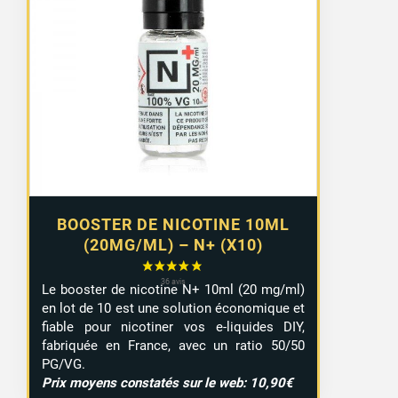
de
prix :
8,99 €
à
9,29 €
BOOSTER DE NICOTINE 10ML
(20MG/ML) – N+ (X10)
Le booster de nicotine N+ 10ml (20 mg/ml)
en lot de 10 est une solution économique et
fiable pour nicotiner vos e-liquides DIY,
fabriquée en France, avec un ratio 50/50
PG/VG.
Prix moyens constatés sur le web: 10,90€