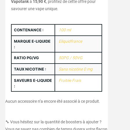
Vapotank
à
15,90 €
, profitez de cette offre pour
savourer une vape unique.
CONTENANCE :
100 ml
MARQUE E-LIQUIDE
Eliquidfrance
:
RATIO PG/VG
50PG / 50VG
TAUX NICOTINE :
Sans nicotine 0 mg
SAVEURS E-LIQUIDE
Fruitée Frais
:
Aucun accessoire n’a encore été associé à ce produit.
🔧 Vous hésitez sur la quantité de boosters à ajouter ?
Vous ne savez pas combien de temps durera votre flacon