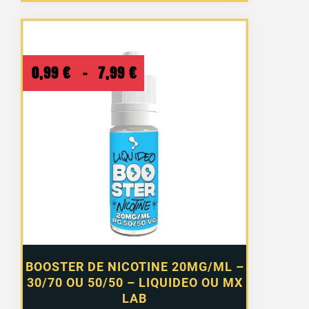
Plage
0,99
€
–
7,99
€
de
prix :
0,99 €
à
7,99 €
BOOSTER DE NICOTINE 20MG/ML –
30/70 OU 50/50 – LIQUIDEO OU MX
LAB