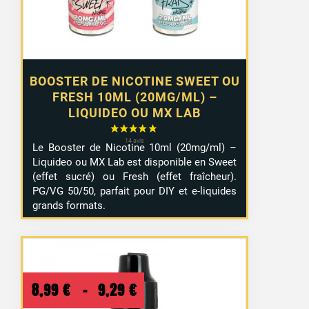
10,99 €
BOOSTER DE NICOTINE SWEET OU
FRESH 10ML (20MG/ML) –
LIQUIDEO OU MX LAB
Le Booster de Nicotine 10ml (20mg/ml) –
Liquideo ou MX Lab est disponible en Sweet
(effet sucré) ou Fresh (effet fraîcheur).
PG/VG 50/50, parfait pour DIY et e-liquides
grands formats.
Plage
8,99
€
–
9,29
€