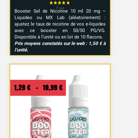
Booster Sel de Nicotine 10 ml 20 mg –
Liquideo ou MX Lab (aléatoirement) :
ajustez le taux de nicotine de vos e-liquides
avec ce booster en 50/50 PG/VG.
Disponible à l’unité ou en lot de 10 flacons.
Prix moyens constatés sur le web : 1,50 € à
l’unité.
Plage
1,29
€
–
10,99
€
de
prix :
1,29 €
à