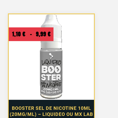
Plage
1,10
€
–
9,99
€
de
prix :
1,10 €
à
9,99 €
BOOSTER SEL DE NICOTINE 10ML
(20MG/ML) – LIQUIDEO OU MX LAB