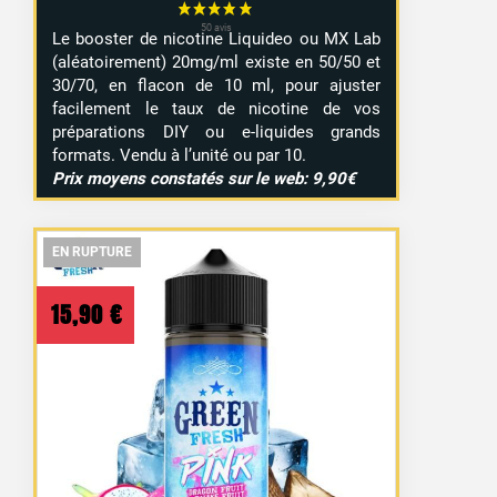
Le booster de nicotine Liquideo ou MX Lab
(aléatoirement) 20mg/ml existe en 50/50 et
30/70, en flacon de 10 ml, pour ajuster
facilement le taux de nicotine de vos
préparations DIY ou e-liquides grands
formats. Vendu à l’unité ou par 10.
Prix moyens constatés sur le web: 9,90€
EN RUPTURE
EN RUPTURE
EN RUPTURE
15,90
€