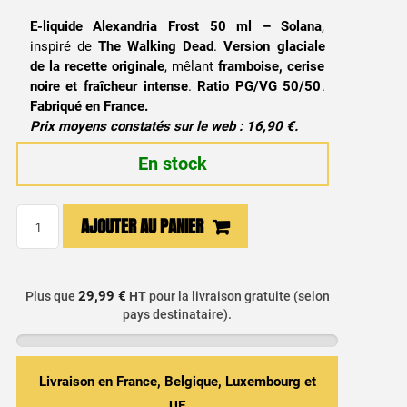
E-liquide Alexandria Frost 50 ml – Solana
,
inspiré de
The Walking Dead
.
Version glaciale
de la recette originale
, mêlant
framboise, cerise
noire et fraîcheur intense
.
Ratio PG/VG 50/50
.
Fabriqué en France.
Prix moyens constatés sur le web : 16,90 €.
En stock
quantité
AJOUTER AU PANIER
de
E-
liquide
29,99 €
Plus que
HT
pour la livraison gratuite (selon
Alexandria
pays destinataire).
Frost
50ml
-
Livraison en France, Belgique, Luxembourg et
Walking
UE