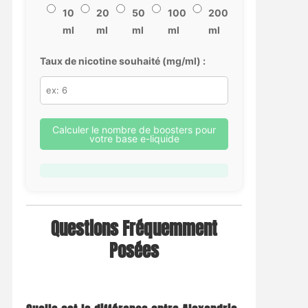
10
20
50
100
200
ml
ml
ml
ml
ml
Taux de nicotine souhaité (mg/ml) :
Calculer le nombre de boosters pour
votre base e-liquide
Questions Fréquemment
Posées