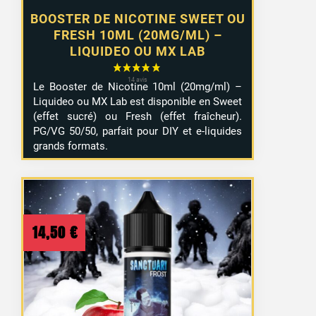
BOOSTER DE NICOTINE SWEET OU
FRESH 10ML (20MG/ML) –
LIQUIDEO OU MX LAB
Le Booster de Nicotine 10ml (20mg/ml) –
Liquideo ou MX Lab est disponible en Sweet
(effet sucré) ou Fresh (effet fraîcheur).
PG/VG 50/50, parfait pour DIY et e-liquides
grands formats.
14,50
€