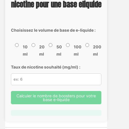
nicotine pour une base eliquide
Choisissez le volume de base de e-liquide :
10
20
50
100
200
ml
ml
ml
ml
ml
Taux de nicotine souhaité (mg/ml) :
Calculer le nombre de boosters pour votre
base e-liquide