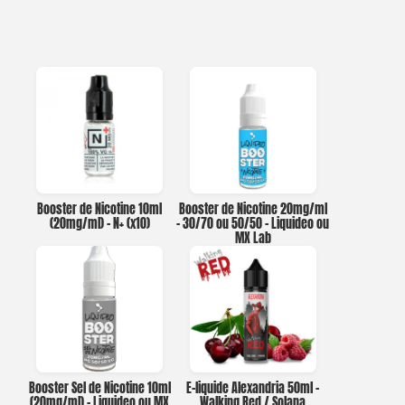
Booster de Nicotine 10ml
Booster de Nicotine 20mg/ml
(20mg/ml) – N+ (x10)
– 30/70 ou 50/50 – Liquideo ou
MX Lab
Booster Sel de Nicotine 10ml
E-liquide Alexandria 50ml –
(20mg/ml) – Liquideo ou MX
Walking Red / Solana