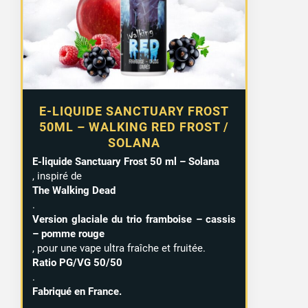
E-LIQUIDE SANCTUARY FROST
50ML – WALKING RED FROST /
SOLANA
E-liquide Sanctuary Frost 50 ml – Solana
, inspiré de
The Walking Dead
.
Version glaciale du trio framboise – cassis
– pomme rouge
, pour une vape ultra fraîche et fruitée.
Ratio PG/VG 50/50
.
Fabriqué en France.