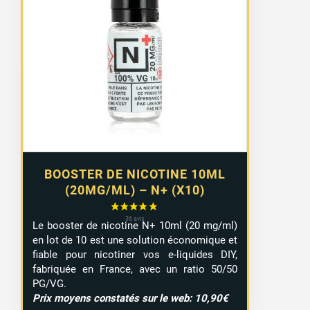
de
prix :
8,99 €
à
9,29 €
BOOSTER DE NICOTINE 10ML
(20MG/ML) – N+ (X10)
Le booster de nicotine N+ 10ml (20 mg/ml)
en lot de 10 est une solution économique et
fiable pour nicotiner vos e-liquides DIY,
fabriquée en France, avec un ratio 50/50
PG/VG.
Prix moyens constatés sur le web: 10,90€