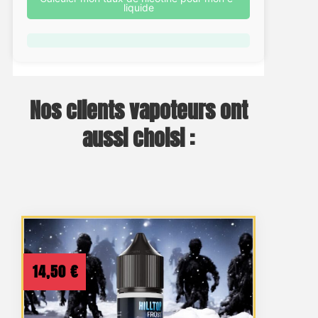
liquide
Nos clients vapoteurs ont
aussi choisi :
14,50
€