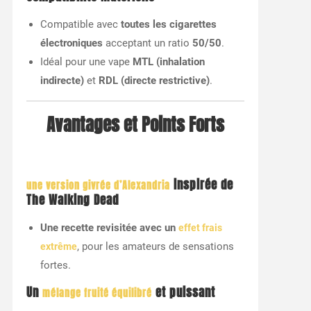
Compatible avec
toutes les cigarettes
électroniques
acceptant un ratio
50/50
.
Idéal pour une vape
MTL (inhalation
indirecte)
et
RDL (directe restrictive)
.
Avantages et Points Forts
inspirée de
une version givrée d’Alexandria
The Walking Dead
Une recette revisitée avec un
effet frais
, pour les amateurs de sensations
extrême
fortes.
Un
et puissant
mélange fruité équilibré