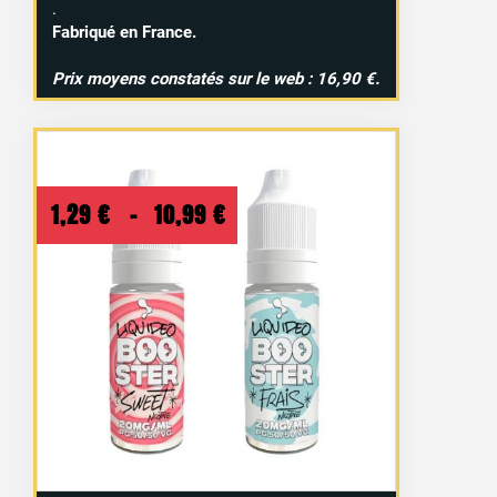
.
Fabriqué en France.
Prix moyens constatés sur le web : 16,90 €.
Plage
1,29
€
–
10,99
€
de
prix :
1,29 €
à
10,99 €