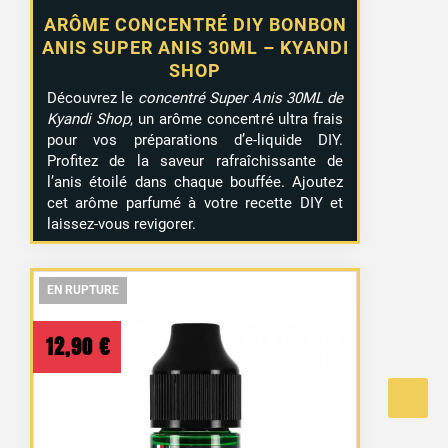
ARÔME CONCENTRÉ DIY BONBON
ANIS SUPER ANIS 30ML – KYANDI
SHOP
Découvrez le
concentré Super Anis 30ML de
Kyandi Shop
, un arôme concentré ultra frais
pour vos préparations d’e-liquide DIY.
Profitez de la saveur rafraîchissante de
l’anis étoilé dans chaque bouffée. Ajoutez
cet arôme parfumé à votre recette DIY et
laissez-vous revigorer.
EN RUPTURE
EN RUPTURE
EN RUPTURE
12,90
€