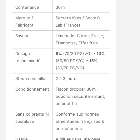
Contenance
30 ml
Marque /
Secret’s Keys / Secret’s
Fabricant
Lab (France)
Saveur
Limonade, Citron, Fraise,
Framboise, Effet frais
Dosage
8%
(70/30 PG/VG) •
10%
recommandé
(50/50 PG/VG) •
15%
(30/70 PG/VG)
Steep conseillé
2 à 3 jours
Conditionnement
Flacon dropper 30 ml,
bouchon sécurité enfant,
embout fin
Sans colorants ni
Conforme aux normes
sucralose
alimentaires françaises &
européennes
Usage
À diluer dans une base