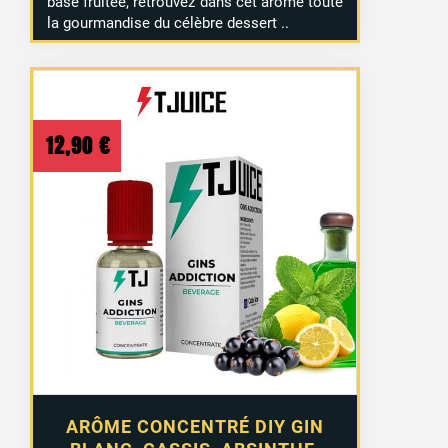
base fruitée, retrouvez dans cet arôme toute
la gourmandise du célèbre dessert ..
12,90
€
ARÔME CONCENTRÉ DIY GIN