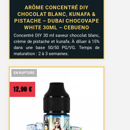
ARÔME CONCENTRÉ DIY
CHOCOLAT BLANC, KUNAFA &
PISTACHE – DUBAI CHOCOVAPE
WHITE 30ML – CEBUENO
Concentré DIY 30 ml saveur chocolat blanc,
crème de pistache et kunafa. À diluer à 15%
dans une base 50/50 PG/VG. Temps de
maturation : 2 à 3 semaines.
EN RUPTURE
EN RUPTURE
EN RUPTURE
12,90
€