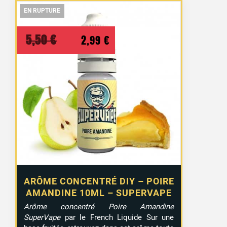
EN RUPTURE
EN RUPTURE
EN RUPTURE
Le
Le
5,50
€
2,99
€
prix
prix
initial
actuel
était :
est :
5,50 €.
2,99 €.
ARÔME CONCENTRÉ DIY – POIRE
AMANDINE 10ML – SUPERVAPE
Arôme concentré Poire Amandine
SuperVape
par le French Liquide Sur une