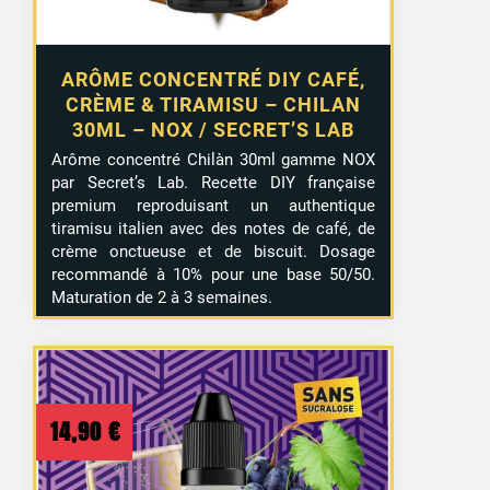
ARÔME CONCENTRÉ DIY CAFÉ,
CRÈME & TIRAMISU – CHILAN
30ML – NOX / SECRET’S LAB
Arôme concentré Chilàn 30ml gamme NOX
par Secret’s Lab. Recette DIY française
premium reproduisant un authentique
tiramisu italien avec des notes de café, de
crème onctueuse et de biscuit. Dosage
recommandé à 10% pour une base 50/50.
Maturation de 2 à 3 semaines.
14,90
€