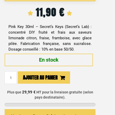
11,90
€
Pink Key 30ml – Secret’s Keys (Secret’s Lab) :
concentré DIY fruité et frais aux saveurs
limonade citron, fraise, framboise, avec glace
pilée. Fabrication française, sans sucralose.
Dosage conseillé : 10% en base 50/50.
En stock
quantité
AJOUTER AU PANIER
de
Arôme
Concentré
29,99 €
Plus que
HT
pour la livraison gratuite (selon
pays destinataire).
Limonade,
Fraise,
Framboise