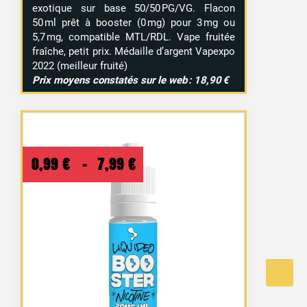
exotique sur base 50/50 PG/VG. Flacon
50 ml prêt à booster (0 mg) pour 3 mg ou
5,7 mg, compatible MTL/RDL. Vape fruitée
fraîche, petit prix. Médaille d’argent Vapexpo
2022 (meilleur fruité)
Prix moyens constatés sur le web : 18,90 €
Plage
0,99
€
–
7,99
€
de
15 avis
prix :
0,99 €
à
7,99 €