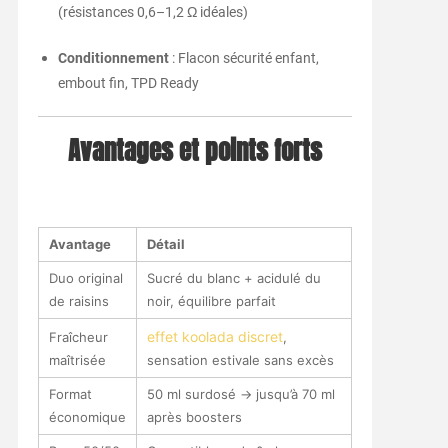
(résistances 0,6–1,2 Ω idéales)
Conditionnement
: Flacon sécurité enfant,
embout fin, TPD Ready
Avantages et points forts
Avantage
Détail
Duo original
Sucré du blanc + acidulé du
de raisins
noir, équilibre parfait
effet koolada discret
Fraîcheur
,
maîtrisée
sensation estivale sans excès
Format
50 ml surdosé → jusqu’à 70 ml
économique
après boosters