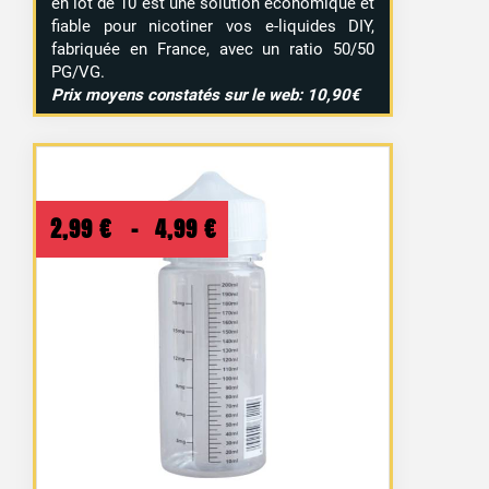
en lot de 10 est une solution économique et
fiable pour nicotiner vos e-liquides DIY,
fabriquée en France, avec un ratio 50/50
PG/VG.
Prix moyens constatés sur le web: 10,90€
Plage
2,99
€
–
4,99
€
de
prix :
2,99 €
à
4,99 €