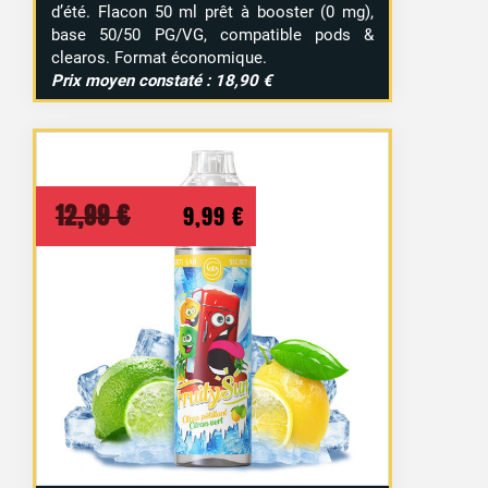
d’été. Flacon 50 ml prêt à booster (0 mg),
base 50/50 PG/VG, compatible pods &
clearos. Format économique.
Prix moyen constaté : 18,90 €
Le
Le
12,99
€
9,99
€
prix
prix
initial
actuel
était :
est :
12,99 €.
9,99 €.