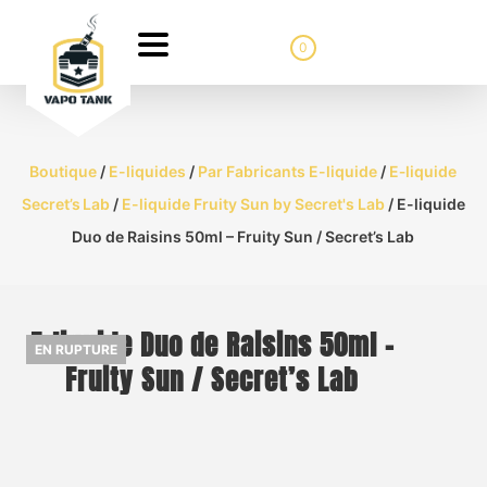
0
Boutique
/
E-liquides
/
Par Fabricants E-liquide
/
E‑liquide
Secret’s Lab
/
E-liquide Fruity Sun by Secret's Lab
/ E-liquide
Duo de Raisins 50ml – Fruity Sun / Secret’s Lab
E-liquide Duo de Raisins 50ml –
EN RUPTURE
Fruity Sun / Secret’s Lab