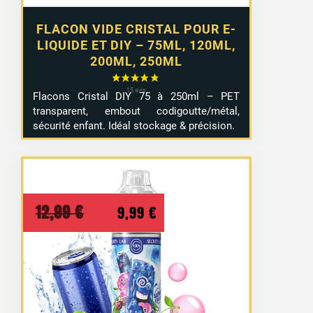
FLACON VIDE CRISTAL POUR E-
LIQUIDE ET DIY – 75ML, 120ML,
200ML, 250ML
Flacons Cristal DIY 75 à 250ml – PET
transparent, embout codigoutte/métal,
sécurité enfant. Idéal stockage & précision.
Le
Le
12,99
€
9,99
€
prix
prix
initial
actuel
était :
est :
12,99 €.
9,99 €.