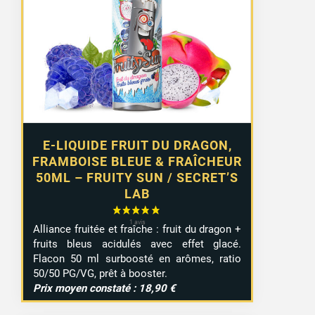
était :
est :
12,99 €.
9,99 €.
E-LIQUIDE FRUIT DU DRAGON,
FRAMBOISE BLEUE & FRAÎCHEUR
50ML – FRUITY SUN / SECRET’S
LAB
Alliance fruitée et fraîche : fruit du dragon +
fruits bleus acidulés avec effet glacé.
Flacon 50 ml surboosté en arômes, ratio
50/50 PG/VG, prêt à booster.
Prix moyen constaté : 18,90 €