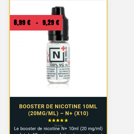
Plage
8,99
€
–
9,29
€
de
prix :
8,99 €
à
9,29 €
BOOSTER DE NICOTINE 10ML
(20MG/ML) – N+ (X10)
Le booster de nicotine N+ 10ml (20 mg/ml)