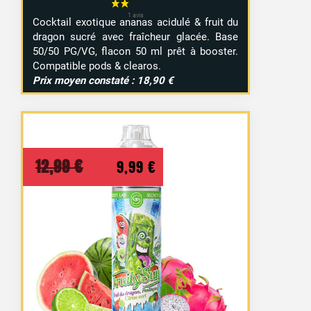
Cocktail exotique ananas acidulé & fruit du
dragon sucré avec fraîcheur glacée. Base
50/50 PG/VG, flacon 50 ml prêt à booster.
Compatible pods & clearos.
Prix moyen constaté : 18,90 €
Le
Le
12,99
€
9,99
€
prix
prix
initial
actuel
était :
est :
12,99 €.
9,99 €.