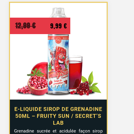
Le
Le
12,99
€
9,99
€
prix
prix
initial
actuel
était :
est :
12,99 €.
9,99 €.
E-LIQUIDE SIROP DE GRENADINE
50ML – FRUITY SUN / SECRET’S
LAB
Grenadine sucrée et acidulée façon sirop