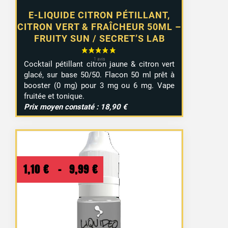
E-LIQUIDE CITRON PÉTILLANT,
CITRON VERT & FRAÎCHEUR 50ML –
FRUITY SUN / SECRET’S LAB
Cocktail pétillant citron jaune & citron vert
glacé, sur base 50/50. Flacon 50 ml prêt à
booster (0 mg) pour 3 mg ou 6 mg. Vape
fruitée et tonique.
Prix moyen constaté : 18,90 €
Plage
1,10
€
–
9,99
€
de
prix :
1,10 €