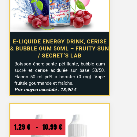
E-LIQUIDE ENERGY DRINK, CERISE
& BUBBLE GUM 50ML – FRUITY SUN
/ SECRET’S LAB
Boisson énergisante pétillante, bubble gum
sucré et cerise acidulée sur base 50/50.
Flacon 50 ml prêt à booster (0 mg). Vape
fruitée gourmande et fraîche.
Prix moyen constaté : 18,90 €
Plage
1,29
€
–
10,99
€