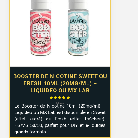
de
prix :
1,29 €
à
10,99 €
BOOSTER DE NICOTINE SWEET OU
FRESH 10ML (20MG/ML) –
LIQUIDEO OU MX LAB
Le Booster de Nicotine 10ml (20mg/ml) –
Liquideo ou MX Lab est disponible en Sweet
(effet sucré) ou Fresh (effet fraîcheur).
PG/VG 50/50, parfait pour DIY et e-liquides
grands formats.