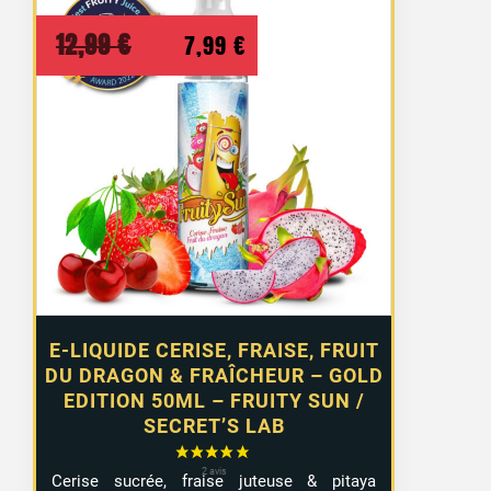
Le
Le
12,99
€
7,99
€
prix
prix
initial
actuel
était :
est :
12,99 €.
7,99 €.
E-LIQUIDE CERISE, FRAISE, FRUIT
DU DRAGON & FRAÎCHEUR – GOLD
EDITION 50ML – FRUITY SUN /
SECRET’S LAB
Cerise sucrée, fraise juteuse & pitaya