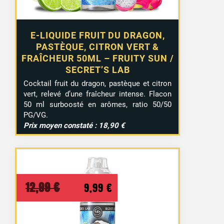
E-LIQUIDE FRUIT DU DRAGON,
PASTÈQUE, CITRON VERT &
FRAÎCHEUR 50ML – FRUITY SUN /
SECRET’S LAB
Cocktail fruit du dragon, pastèque et citron
vert, relevé d’une fraîcheur intense. Flacon
50 ml surboosté en arômes, ratio 50/50
PG/VG.
Prix moyen constaté : 18,90 €
Le
Le
12,99
€
9,99
€
prix
prix
initial
actuel