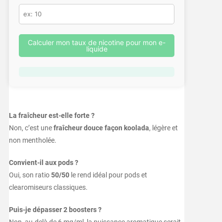
Calculer mon taux de nicotine pour mon e-
liquide
La fraîcheur est-elle forte ?
Non, c’est une
fraîcheur douce façon koolada
, légère et
non mentholée.
Convient-il aux pods ?
Oui, son ratio
50/50
le rend idéal pour pods et
clearomiseurs classiques.
Puis-je dépasser 2 boosters ?
Non, au-delà de 6 mg/ml, la puissance aromatique serait