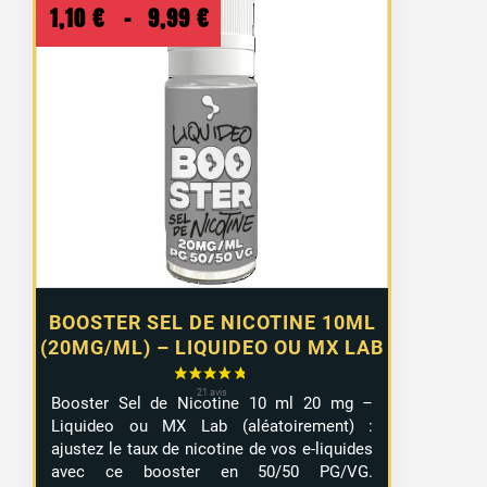
Plage
1,10
€
–
9,99
€
de
prix :
1,10 €
à
9,99 €
BOOSTER SEL DE NICOTINE 10ML
(20MG/ML) – LIQUIDEO OU MX LAB
Booster Sel de Nicotine 10 ml 20 mg –
Liquideo ou MX Lab (aléatoirement) :
ajustez le taux de nicotine de vos e-liquides
avec ce booster en 50/50 PG/VG.