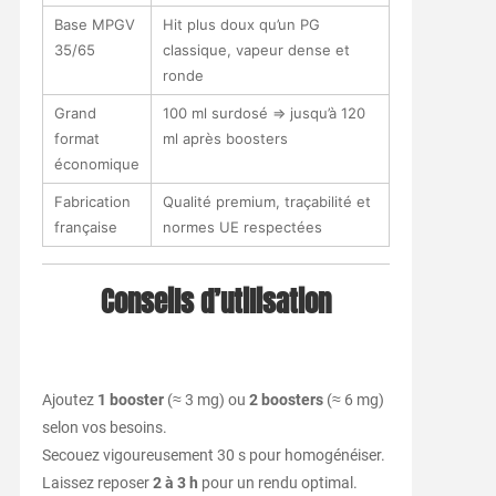
Base MPGV
Hit plus doux qu’un PG
35/65
classique, vapeur dense et
ronde
Grand
100 ml surdosé ⇒ jusqu’à 120
format
ml après boosters
économique
Fabrication
Qualité premium, traçabilité et
française
normes UE respectées
Conseils d’utilisation
Ajoutez
1 booster
(≈ 3 mg) ou
2 boosters
(≈ 6 mg)
selon vos besoins.
Secouez vigoureusement 30 s pour homogénéiser.
Laissez reposer
2 à 3 h
pour un rendu optimal.