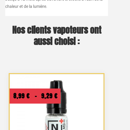
chaleur et de la lumière.
Nos clients vapoteurs ont
aussi choisi :
Plage
8,99
€
–
9,29
€
de
prix :
8,99 €