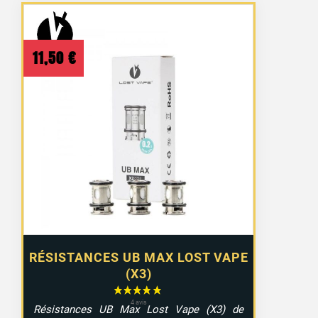
11,50
€
RÉSISTANCES UB MAX LOST VAPE
(X3)
Résistances UB Max Lost Vape (X3) de