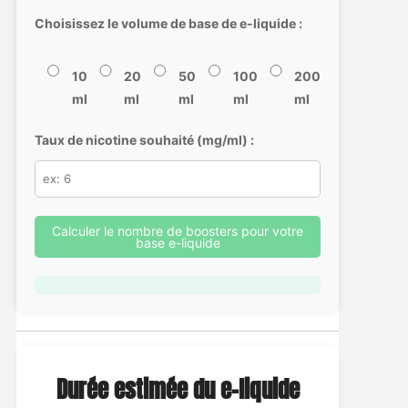
Choisissez le volume de base de e-liquide :
10
20
50
100
200
ml
ml
ml
ml
ml
Taux de nicotine souhaité (mg/ml) :
Calculer le nombre de boosters pour votre
base e-liquide
Durée estimée du e-liquide