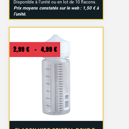
Disponible à l’unité ou en lot de 10 flacons.
Prix moyens constatés sur le web : 1,50 € à
l’unité.
Plage
2,99
€
–
4,99
€
de
prix :
2,99 €
à
4,99 €