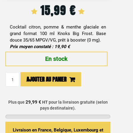
15,99
€
Cocktail citron, pomme & menthe glaciale en
grand format 100 ml Knoks Big Frost. Base
douce 35/65 MPGV/VG, prêt à booster (0 mg).
Prix moyen constaté : 19,90 €
En stock
quantité
AJOUTER AU PANIER
de
E-
liquide
29,99 €
Plus que
HT
pour la livraison gratuite (selon
Citron,
pays destinataire).
Pomme,
Menthe
&
Livraison en France, Belgique, Luxembourg et