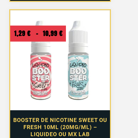
Plage
1,29
€
–
10,99
€
de
prix :
1,29 €
à
10,99 €
BOOSTER DE NICOTINE SWEET OU
FRESH 10ML (20MG/ML) –
LIQUIDEO OU MX LAB