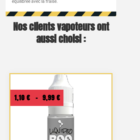
équilibrée avec la fraise.
Nos clients vapoteurs ont
aussi choisi :
Plage
1,10
€
–
9,99
€
de
prix :
1,10 €