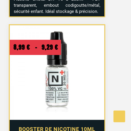
transparent, embout codigoutte/métal,
sécurité enfant. Idéal stockage & précision.
Plage
8,99
€
–
9,29
€
de
prix :
8,99 €
à
9,29 €
BOOSTER DE NICOTINE 10ML