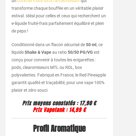
un
cocktail fruité ultra rafraîchissant
qui
transforme chaque bouffée en un véritable plaisir
estival. Idéal pour celles et ceux qui recherchent un
e-liquide fruité-frais parfaitement équilibré et plein
de peps !
Conditionné dans un flacon sécurisé de
50 ml
, ce
liquide
Shake & Vape
au ratio
50/50 PG/VG
est
conçu pour convenir à toutes les ecigarettes :
pods, clearomiseurs MTL ou RDL, box
polyvalentes. Fabriqué en France, le Red Pineapple
garantit qualité et traçabilité, pour une vape 100%
plaisir et zéro souci.
Prix moyens constatés : 17,90 €
Prix Vapotank : 14,99 €
Profil Aromatique