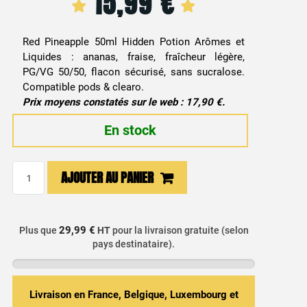
15,99
€
Red Pineapple 50ml Hidden Potion Arômes et
Liquides : ananas, fraise, fraîcheur légère,
PG/VG 50/50, flacon sécurisé, sans sucralose.
Compatible pods & clearo.
Prix moyens constatés sur le web : 17,90 €.
En stock
quantité
AJOUTER AU PANIER
de
E-
liquide
29,99 €
Plus que
HT
pour la livraison gratuite (selon
Red
pays destinataire).
Pineapple
50ml
-
Livraison en France, Belgique, Luxembourg et
Hidden