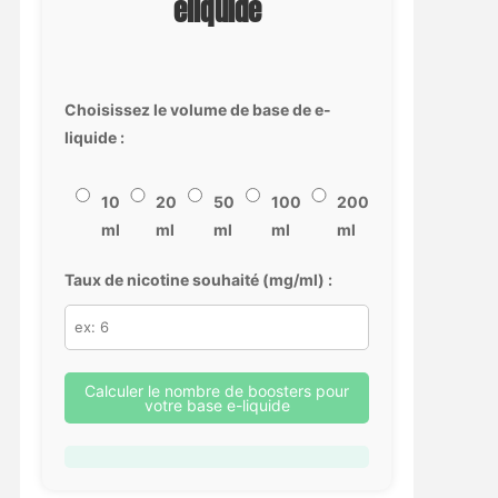
eliquide
Choisissez le volume de base de e-
liquide :
10
20
50
100
200
ml
ml
ml
ml
ml
Taux de nicotine souhaité (mg/ml) :
Calculer le nombre de boosters pour
votre base e-liquide