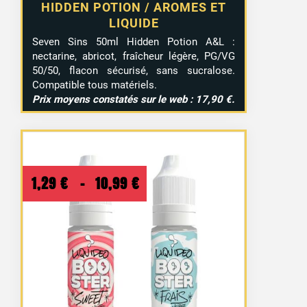
HIDDEN POTION / AROMES ET
LIQUIDE
Seven Sins 50ml Hidden Potion A&L :
nectarine, abricot, fraîcheur légère, PG/VG
50/50, flacon sécurisé, sans sucralose.
Compatible tous matériels.
Prix moyens constatés sur le web : 17,90 €.
Plage
1,29
€
–
10,99
€
de
prix :
1,29 €
à
10,99 €