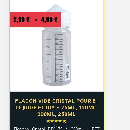
Plage
2,99
€
–
4,99
€
de
prix :
2,99 €
à
4,99 €
FLACON VIDE CRISTAL POUR E-
LIQUIDE ET DIY – 75ML, 120ML,
200ML, 250ML
Flacons Cristal DIY 75 à 250ml – PET