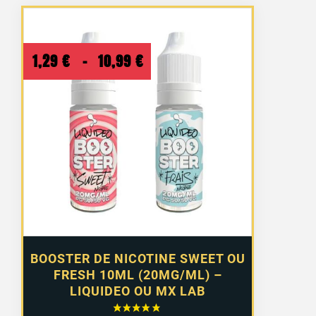
Plage
1,29
€
–
10,99
€
de
prix :
1,29 €
à
10,99 €
BOOSTER DE NICOTINE SWEET OU
FRESH 10ML (20MG/ML) –
LIQUIDEO OU MX LAB