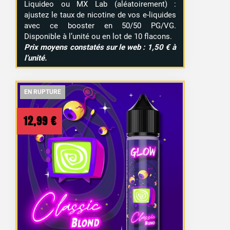
Liquideo ou MX Lab (aléatoirement) :
ajustez le taux de nicotine de vos e-liquides
avec ce booster en 50/50 PG/VG.
Disponible à l’unité ou en lot de 10 flacons.
Prix moyens constatés sur le web : 1,50 € à
l’unité.
EN RUPTURE
EN RUPTURE
EN RUPTURE
12,99
€