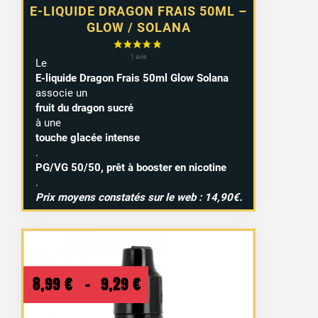
E-LIQUIDE DRAGON FRAIS 50ML –
GLOW / SOLANA
Le
E-liquide Dragon Frais 50ml Glow Solana
associe un
fruit du dragon sucré
à une
touche glacée intense
.
PG/VG 50/50, prêt à booster en nicotine
.
Prix moyens constatés sur le web : 14,90€.
Plage
8,99
€
–
9,29
€
de