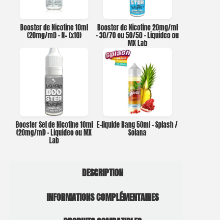
Booster de Nicotine 10ml
Booster de Nicotine 20mg/ml
(20mg/ml) – N+ (x10)
– 30/70 ou 50/50 – Liquideo ou
MX Lab
Booster Sel de Nicotine 10ml
E-liquide Bang 50ml – Splash /
(20mg/ml) – Liquideo ou MX
Solana
Lab
DESCRIPTION
INFORMATIONS COMPLÉMENTAIRES