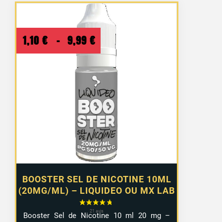
Plage
1,10
€
–
9,99
€
de
prix :
1,10 €
à
9,99 €
BOOSTER SEL DE NICOTINE 10ML
(20MG/ML) – LIQUIDEO OU MX LAB
Booster Sel de Nicotine 10 ml 20 mg –