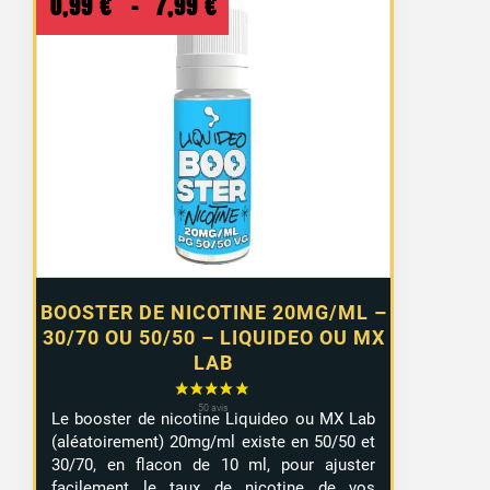
Plage
0,99
€
–
7,99
€
de
prix :
0,99 €
à
7,99 €
BOOSTER DE NICOTINE 20MG/ML –
30/70 OU 50/50 – LIQUIDEO OU MX
LAB
Le booster de nicotine Liquideo ou MX Lab
(aléatoirement) 20mg/ml existe en 50/50 et
30/70, en flacon de 10 ml, pour ajuster
facilement le taux de nicotine de vos