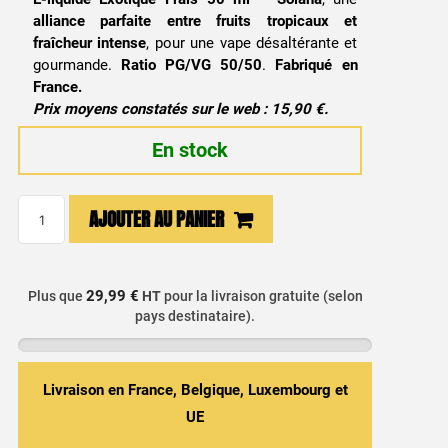
alliance parfaite entre fruits tropicaux et
fraîcheur intense
, pour une vape désaltérante et
gourmande.
Ratio PG/VG 50/50
.
Fabriqué en
France.
Prix moyens constatés sur le web : 15,90 €.
En stock
quantité
AJOUTER AU PANIER
de
E-
liquide
29,99 €
Plus que
HT
pour la livraison gratuite (selon
Exotique
pays destinataire).
Frais
50ml
-
Livraison en France, Belgique, Luxembourg et
Glow
UE
/