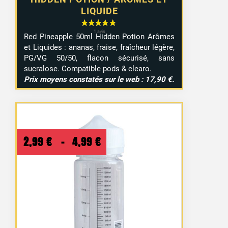
LIQUIDE
Red Pineapple 50ml Hidden Potion Arômes
et Liquides : ananas, fraise, fraîcheur légère,
PG/VG 50/50, flacon sécurisé, sans
sucralose. Compatible pods & clearo.
Prix moyens constatés sur le web : 17,90 €.
Plage
2,99
€
–
4,99
€
de
prix :
2,99 €
à