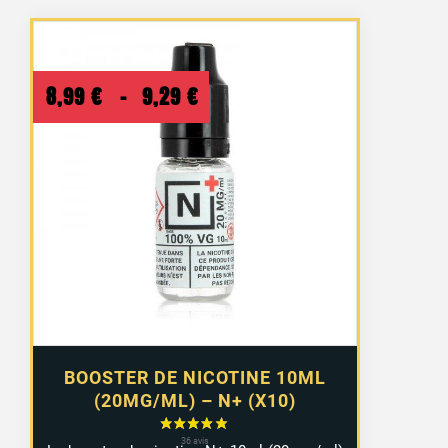
Plage
8,99
€
–
9,29
€
de
prix :
8,99 €
à
9,29 €
BOOSTER DE NICOTINE 10ML
(20MG/ML) – N+ (X10)