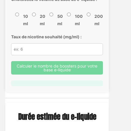
10
20
50
100
200
ml
ml
ml
ml
ml
Taux de nicotine souhaité (mg/ml) :
Calculer le nombre de boosters pour votre
base e-liquide
Durée estimée du e-liquide