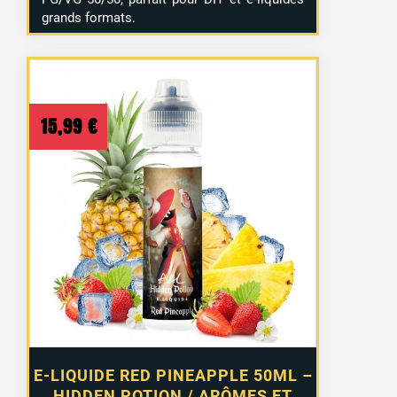
grands formats.
15,99
€
E-LIQUIDE RED PINEAPPLE 50ML –
HIDDEN POTION / ARÔMES ET