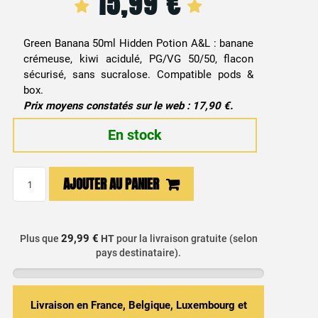
15,99
€
Green Banana 50ml Hidden Potion A&L : banane
crémeuse, kiwi acidulé, PG/VG 50/50, flacon
sécurisé, sans sucralose. Compatible pods &
box.
Prix moyens constatés sur le web : 17,90 €.
En stock
quantité
AJOUTER AU PANIER
de
E-
liquide
29,99 €
Plus que
HT
pour la livraison gratuite (selon
Green
pays destinataire).
Banana
50ml
-
Livraison en France, Belgique, Luxembourg et
Hidden