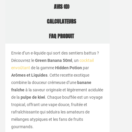
AVIS (0)
CALCULATEURS
FAQ PRODUIT
Envie d’un e-liquide qui sort des sentiers battus ?
Découvrez le
Green Banana 50ml
, un
cocktail
envoûtant
de la gamme
Hidden Potion
par
Arômes et Liquides
. Cette recette exotique
combine la douceur crémeuse d’une
banane
fraîche
à la saveur originale et légèrement acidulée
de la
pulpe de kiwi
. Chaque bouffée est un voyage
tropical, offrant une vape douce, fruitée et
rafraîchissante qui séduira les amateurs de
mélanges atypiques et les fans de fruits
gourmands.