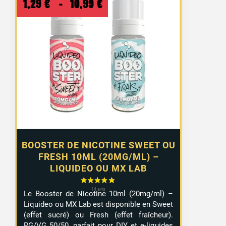
Plage
1,29
€
–
10,99
€
de
prix :
1,29 €
à
10,99 €
BOOSTER DE NICOTINE SWEET OU
FRESH 10ML (20MG/ML) –
LIQUIDEO OU MX LAB
Le Booster de Nicotine 10ml (20mg/ml) –
Liquideo ou MX Lab est disponible en Sweet
(effet sucré) ou Fresh (effet fraîcheur).
PG/VG 50/50, parfait pour DIY et e-liquides