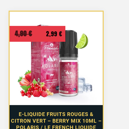
Le
Le
4,90
€
2,99
€
prix
prix
initial
actuel
était :
est :
4,90 €.
2,99 €.
E-LIQUIDE FRUITS ROUGES &
CITRON VERT – BERRY MIX 10ML –
POLARIS / LE FRENCH LIQUIDE