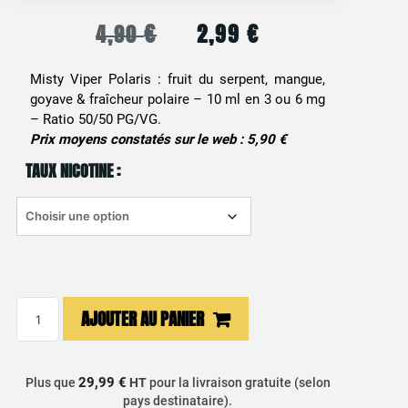
€
2,99
€
4,90
Le
Le
prix
prix
Misty Viper Polaris : fruit du serpent, mangue,
goyave & fraîcheur polaire – 10 ml en 3 ou 6 mg
initial
actuel
– Ratio 50/50 PG/VG.
était :
est :
Prix moyens constatés sur le web : 5,90 €
TAUX NICOTINE :
4,90 €.
2,99 €.
quantité
AJOUTER AU PANIER
de
E-
liquide
29,99 €
Plus que
HT
pour la livraison gratuite (selon
Fruit
pays destinataire).