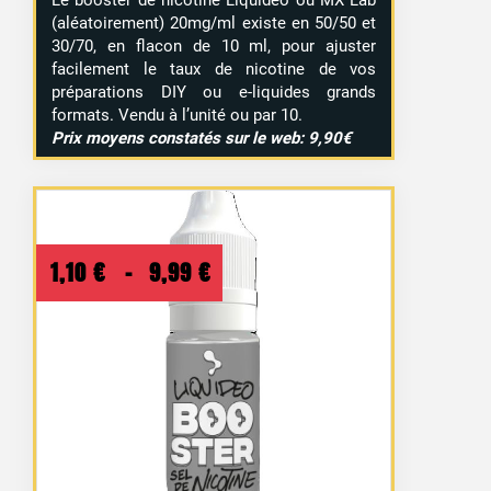
(aléatoirement) 20mg/ml existe en 50/50 et
30/70, en flacon de 10 ml, pour ajuster
facilement le taux de nicotine de vos
préparations DIY ou e-liquides grands
formats. Vendu à l’unité ou par 10.
Prix moyens constatés sur le web: 9,90€
Plage
1,10
€
–
9,99
€
de
prix :
1,10 €
à
9,99 €