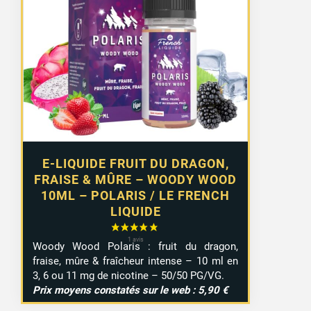
initial
actuel
était :
est :
4,90 €.
2,99 €.
E-LIQUIDE FRUIT DU DRAGON,
FRAISE & MÛRE – WOODY WOOD
10ML – POLARIS / LE FRENCH
LIQUIDE
Woody Wood Polaris : fruit du dragon,
fraise, mûre & fraîcheur intense – 10 ml en
3, 6 ou 11 mg de nicotine – 50/50 PG/VG.
Prix moyens constatés sur le web : 5,90 €