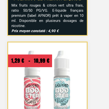
Mix fruits rouges & citron vert ultra frais,
ratio 50/50 PG/VG. E-liquide français
premium (label AFNOR) prêt à vaper en 10
ml. Disponible en plusieurs dosages de
nicotine.
Prix moyen constaté : 4,90 €
Plage
1,29
€
–
10,99
€
de
prix :
1,29 €
à
10,99 €