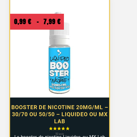
Plage
0,99
€
–
7,99
€
de
prix :
0,99 €
à
7,99 €
BOOSTER DE NICOTINE 20MG/ML –
30/70 OU 50/50 – LIQUIDEO OU MX
LAB
Le booster de nicotine Liquideo ou MX Lab