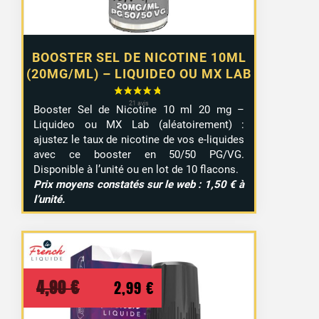
BOOSTER SEL DE NICOTINE 10ML
(20MG/ML) – LIQUIDEO OU MX LAB
Booster Sel de Nicotine 10 ml 20 mg –
Liquideo ou MX Lab (aléatoirement) :
ajustez le taux de nicotine de vos e-liquides
avec ce booster en 50/50 PG/VG.
Disponible à l’unité ou en lot de 10 flacons.
Prix moyens constatés sur le web : 1,50 € à
l’unité.
Le
Le
4,90
€
2,99
€
prix
prix