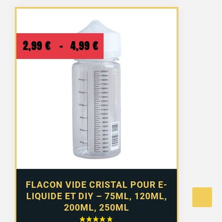
Plage
2,99
€
–
4,99
€
de
prix :
2,99 €
à
4,99 €
FLACON VIDE CRISTAL POUR E-
LIQUIDE ET DIY – 75ML, 120ML,
200ML, 250ML