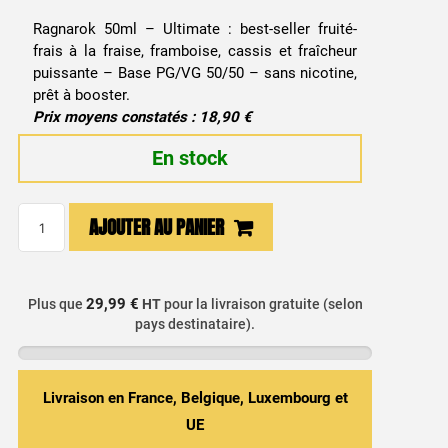
Ragnarok 50ml – Ultimate : best-seller fruité-
frais à la fraise, framboise, cassis et fraîcheur
puissante – Base PG/VG 50/50 – sans nicotine,
prêt à booster.
Prix moyens constatés : 18,90 €
En stock
quantité
AJOUTER AU PANIER
de
E-
liquide
29,99 €
Plus que
HT
pour la livraison gratuite (selon
Ragnarok
pays destinataire).
50ml
-
Ultimate
Livraison en France, Belgique, Luxembourg et
/
UE
Arômes