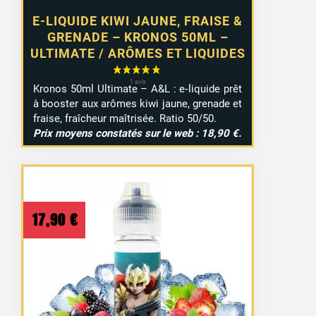
E-LIQUIDE KIWI JAUNE, FRAISE &
GRENADE – KRONOS 50ML –
ULTIMATE / ARÔMES ET LIQUIDES
Kronos 50ml Ultimate – A&L : e‑liquide prêt
à booster aux arômes kiwi jaune, grenade et
fraise, fraîcheur maîtrisée. Ratio 50/50.
Prix moyens constatés sur le web : 18,90 €.
17,90
€