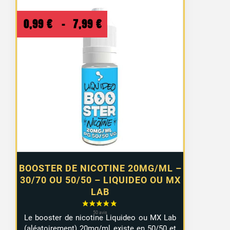
Plage
0,99
€
–
7,99
€
de
prix :
0,99 €
à
7,99 €
BOOSTER DE NICOTINE 20MG/ML –
30/70 OU 50/50 – LIQUIDEO OU MX
LAB
Le booster de nicotine Liquideo ou MX Lab
(aléatoirement) 20mg/ml existe en 50/50 et