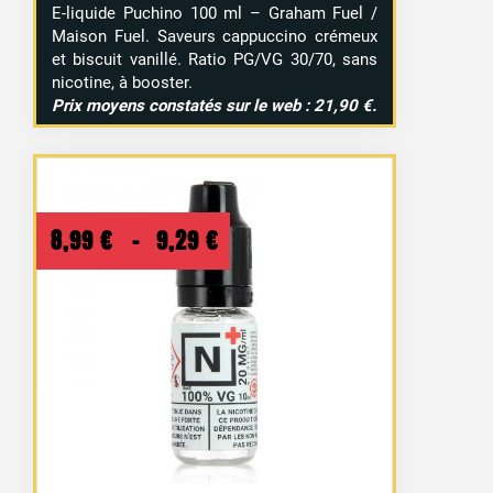
E-liquide Puchino 100 ml – Graham Fuel /
Maison Fuel. Saveurs cappuccino crémeux
et biscuit vanillé. Ratio PG/VG 30/70, sans
nicotine, à booster.
Prix moyens constatés sur le web : 21,90 €.
Plage
8,99
€
–
9,29
€
de
prix :
8,99 €
à
9,29 €