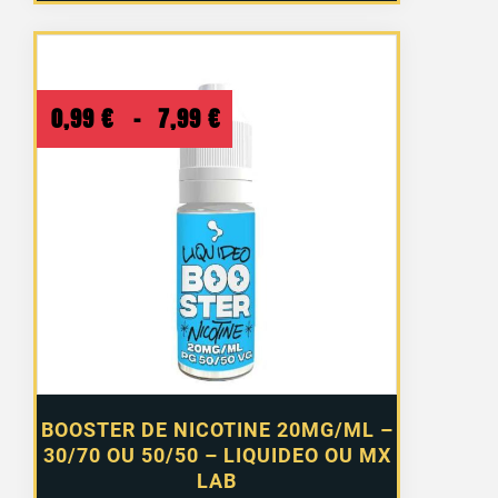
Plage
0,99
€
–
7,99
€
de
prix :
0,99 €
à
7,99 €
BOOSTER DE NICOTINE 20MG/ML –
30/70 OU 50/50 – LIQUIDEO OU MX
LAB