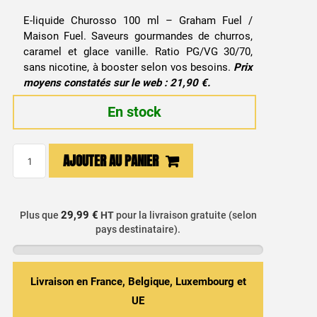
E-liquide Churosso 100 ml – Graham Fuel /
Maison Fuel. Saveurs gourmandes de churros,
caramel et glace vanille. Ratio PG/VG 30/70,
sans nicotine, à booster selon vos besoins.
Prix
moyens constatés sur le web : 21,90 €.
En stock
quantité
AJOUTER AU PANIER
de
E-
liquide
29,99 €
Plus que
HT
pour la livraison gratuite (selon
Churosso
pays destinataire).
100ml
-
Graham
Livraison en France, Belgique, Luxembourg et
Fuel
UE
/