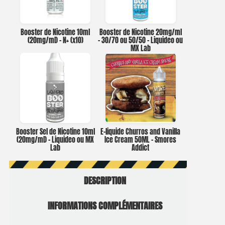
Booster de Nicotine 10ml
Booster de Nicotine 20mg/ml
(20mg/ml) – N+ (x10)
– 30/70 ou 50/50 – Liquideo ou
MX Lab
Booster Sel de Nicotine 10ml
E-liquide Churros and Vanilla
(20mg/ml) – Liquideo ou MX
Ice Cream 50ML – Smores
Lab
Addict
DESCRIPTION
INFORMATIONS COMPLÉMENTAIRES