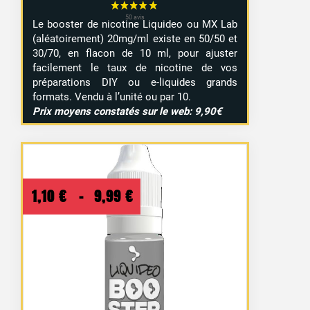
Le booster de nicotine Liquideo ou MX Lab
(aléatoirement) 20mg/ml existe en 50/50 et
30/70, en flacon de 10 ml, pour ajuster
facilement le taux de nicotine de vos
préparations DIY ou e-liquides grands
formats. Vendu à l’unité ou par 10.
Prix moyens constatés sur le web: 9,90€
Plage
1,10
€
–
9,99
€
de
prix :
1,10 €
à