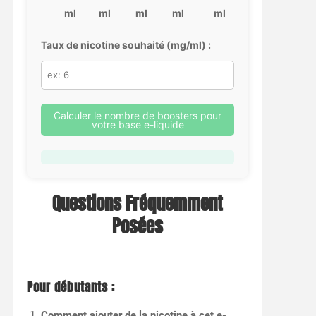
ml
ml
ml
ml
ml
Taux de nicotine souhaité (mg/ml) :
Calculer le nombre de boosters pour
votre base e-liquide
Questions Fréquemment
Posées
Pour débutants :
Comment ajouter de la nicotine à cet e-