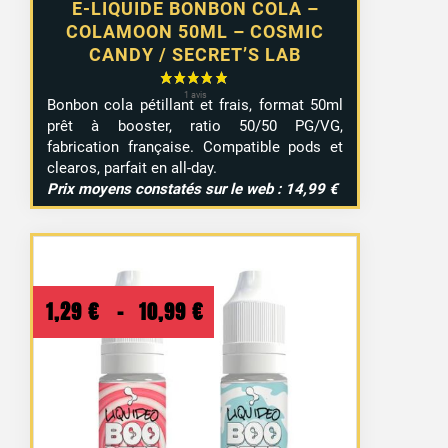
E-LIQUIDE BONBON COLA –
COLAMOON 50ML – COSMIC
CANDY / SECRET’S LAB
Bonbon cola pétillant et frais, format 50ml
prêt à booster, ratio 50/50 PG/VG,
fabrication française. Compatible pods et
clearos, parfait en all-day.
Prix moyens constatés sur le web : 14,99 €
Plage
1,29
€
–
10,99
€
de
prix :
1,29 €