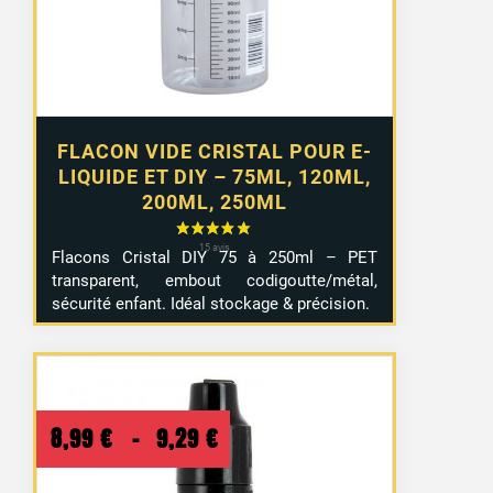
à
4,99 €
FLACON VIDE CRISTAL POUR E-
LIQUIDE ET DIY – 75ML, 120ML,
200ML, 250ML
Flacons Cristal DIY 75 à 250ml – PET
transparent, embout codigoutte/métal,
sécurité enfant. Idéal stockage & précision.
Plage
8,99
€
–
9,29
€
de