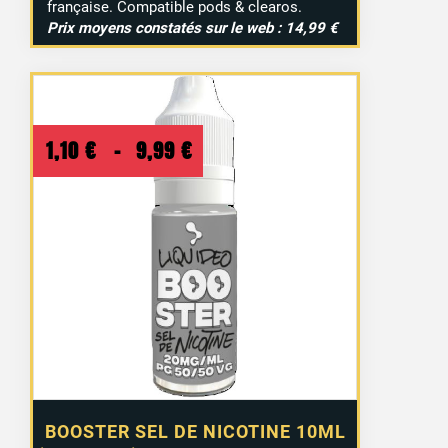
française. Compatible pods & clearos.
Prix moyens constatés sur le web : 14,99 €
Plage
1,10
€
–
9,99
€
de
prix :
1,10 €
à
9,99 €
BOOSTER SEL DE NICOTINE 10ML