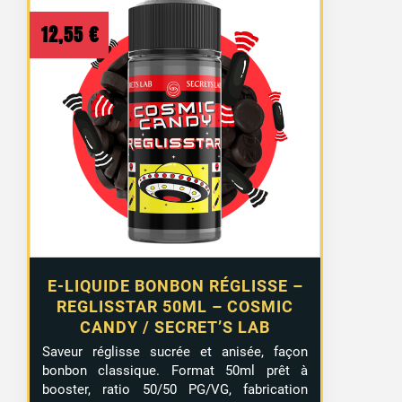
12,55
€
E-LIQUIDE BONBON RÉGLISSE –
REGLISSTAR 50ML – COSMIC
CANDY / SECRET’S LAB
Saveur réglisse sucrée et anisée, façon
bonbon classique. Format 50ml prêt à
booster, ratio 50/50 PG/VG, fabrication