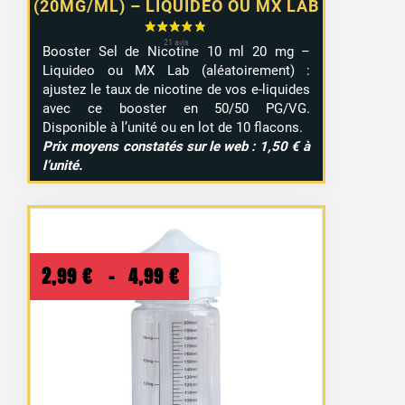
(20MG/ML) – LIQUIDEO OU MX LAB
Booster Sel de Nicotine 10 ml 20 mg –
Liquideo ou MX Lab (aléatoirement) :
ajustez le taux de nicotine de vos e-liquides
avec ce booster en 50/50 PG/VG.
Disponible à l’unité ou en lot de 10 flacons.
Prix moyens constatés sur le web : 1,50 € à
l’unité.
Plage
2,99
€
–
4,99
€
de
prix :
2,99 €