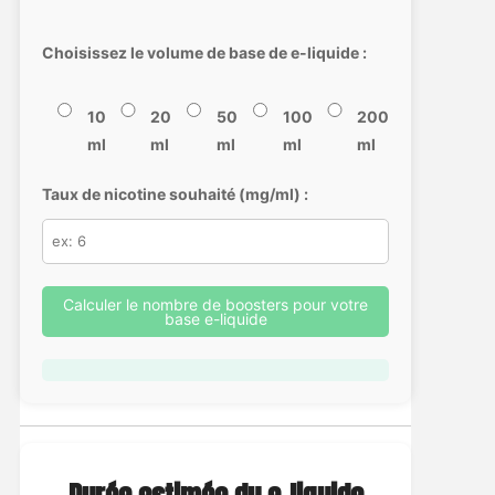
Choisissez le volume de base de e-liquide :
10
20
50
100
200
ml
ml
ml
ml
ml
Taux de nicotine souhaité (mg/ml) :
Calculer le nombre de boosters pour votre
base e-liquide