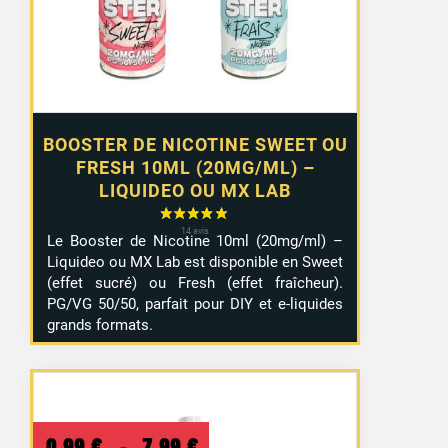
à
10,99 €
BOOSTER DE NICOTINE SWEET OU
FRESH 10ML (20MG/ML) –
LIQUIDEO OU MX LAB
Le Booster de Nicotine 10ml (20mg/ml) –
Liquideo ou MX Lab est disponible en Sweet
(effet sucré) ou Fresh (effet fraîcheur).
PG/VG 50/50, parfait pour DIY et e-liquides
grands formats.
Plage
0,99
€
–
7,99
€