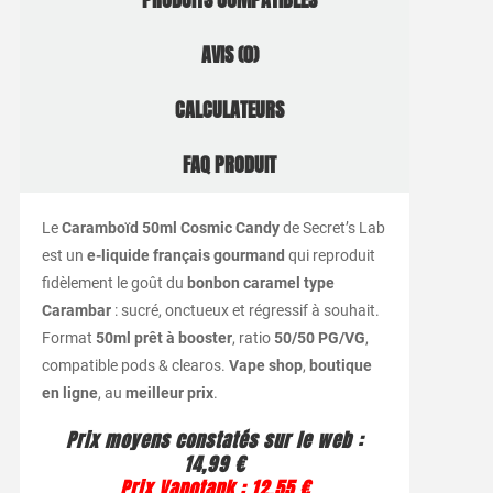
AVIS (0)
CALCULATEURS
FAQ PRODUIT
Le
Caramboïd 50ml Cosmic Candy
de Secret’s Lab
est un
e-liquide français gourmand
qui reproduit
fidèlement le goût du
bonbon caramel type
Carambar
: sucré, onctueux et régressif à souhait.
Format
50ml prêt à booster
, ratio
50/50 PG/VG
,
compatible pods & clearos.
Vape shop
,
boutique
en ligne
, au
meilleur prix
.
Prix moyens constatés sur le web :
14,99 €
Prix Vapotank : 12,55 €