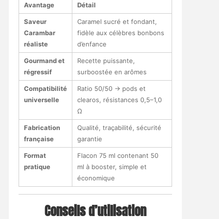
Avantage
Détail
Saveur
Caramel sucré et fondant,
Carambar
fidèle aux célèbres bonbons
réaliste
d’enfance
Gourmand et
Recette puissante,
régressif
surboostée en arômes
Compatibilité
Ratio 50/50 → pods et
universelle
clearos, résistances 0,5–1,0
Ω
Fabrication
Qualité, traçabilité, sécurité
française
garantie
Format
Flacon 75 ml contenant 50
pratique
ml à booster, simple et
économique
Conseils d’utilisation