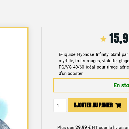
15,
E-liquide Hypnose Infinity 50ml pa
myrtille, fruits rouges, violette, gin
PG/VG 40/60 idéal pour tirage aérie
d’un booster.
En st
quantité
AJOUTER AU PANIER
de
E-
liquide
29,99 €
Plus que
HT
pour la livraiso