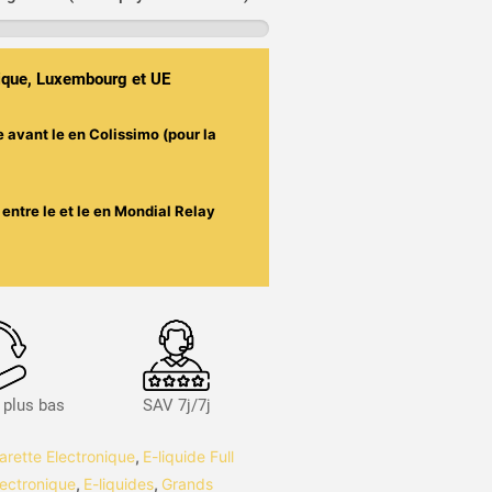
gique, Luxembourg et UE
e avant le
en Colissimo (pour la
entre le
et le
en Mondial Relay
s plus bas
SAV 7j/7j
garette Electronique
,
E-liquide Full
lectronique
,
E-liquides
,
Grands