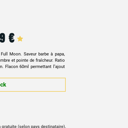
99
€
r Full Moon. Saveur barbe à papa,
gembre et pointe de fraîcheur. Ratio
n. Flacon 60ml permettant l’ajout
ock
n gratuite (selon pays destinataire).