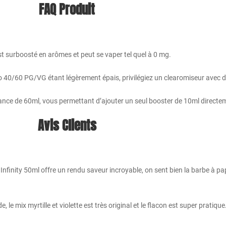
FAQ Produit
est surboosté en arômes et peut se vaper tel quel à 0 mg.
o 40/60 PG/VG étant légèrement épais, privilégiez un clearomiseur avec d
nce de 60ml, vous permettant d’ajouter un seul booster de 10ml directemen
Avis Clients
 Infinity 50ml offre un rendu saveur incroyable, on sent bien la barbe à pa
le mix myrtille et violette est très original et le flacon est super pratique.