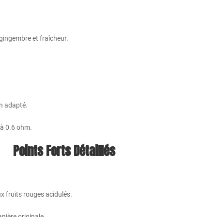
, gingembre et fraîcheur.
on adapté.
 à 0.6 ohm.
Points Forts Détaillés
x fruits rouges acidulés.
anière originale.