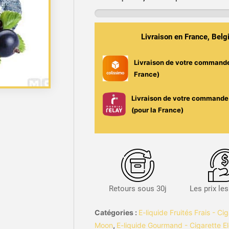
Barbe
à
Papa,
Livraison en France, Bel
Fruits
Rouges
Livraison de votre command
&
France)
Fraîcheur
-
Livraison de votre commande 
Hypnose
(pour la France)
Infinity
50ml
-
Full
Moon
Retours sous 30j
Les prix le
Catégories :
E-liquide Fruités Frais - Ci
Moon
,
E-liquide Gourmand - Cigarette E