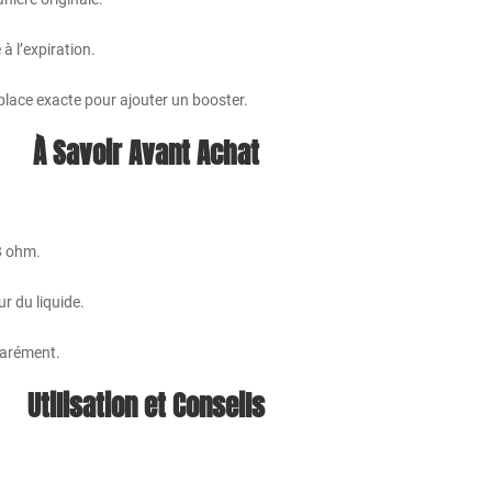
 l’expiration.
 place exacte pour ajouter un booster.
À Savoir Avant Achat
.8 ohm.
r du liquide.
parément.
Utilisation et Conseils