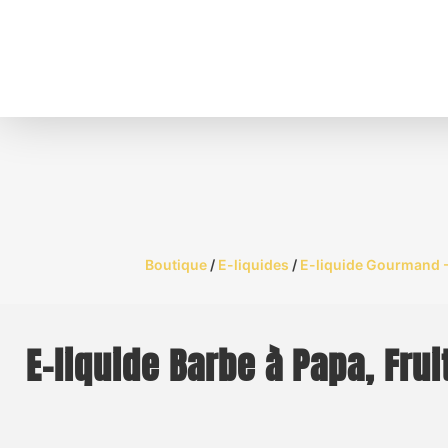
Boutique
/
E-liquides
/
E-liquide Gourmand -
E-liquide Barbe à Papa, Fru