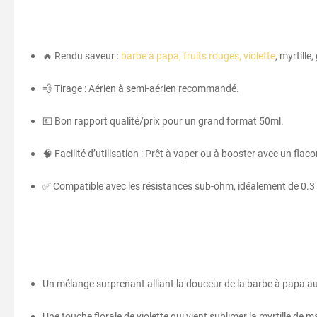
🔥 Rendu saveur :
barbe à papa, fruits rouges, violette
, myrtille
💨 Tirage : Aérien à semi-aérien recommandé.
💶 Bon rapport qualité/prix pour un grand format 50ml.
🧠 Facilité d’utilisation : Prêt à vaper ou à booster avec un flac
✅ Compatible avec les résistances sub-ohm, idéalement de 0.3
Un mélange surprenant alliant la douceur de la barbe à papa au
Une touche florale de violette qui vient sublimer la myrtille de m