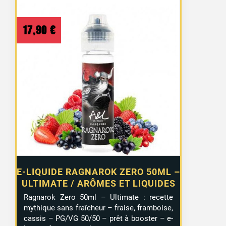
17,90
€
E-LIQUIDE RAGNAROK ZERO 50ML –
ULTIMATE / ARÔMES ET LIQUIDES
Ragnarok Zero 50ml – Ultimate : recette
mythique sans fraîcheur – fraise, framboise,
cassis – PG/VG 50/50 – prêt à booster – e-