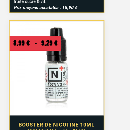
fruité sucré & vif.
Prix moyens constatés : 18,90 €
Plage
8,99
€
–
9,29
€
de
prix :
8,99 €
à
9,29 €
BOOSTER DE NICOTINE 10ML