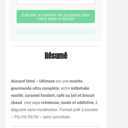
Calculer le nombre de boosters pour
votre base e-liquide
Résumé
Alucard 50ml – Ultimate
est une
recette
gourmande ultra complète
, entre
milkshake
vanillé, caramel fondant, café au lait et biscuit
chaud
. Une vape
crémeuse, ronde et addictive
, à
déguster sans modération. Format prêt à booster
– PG/VG 50/50 – sans sucralose.