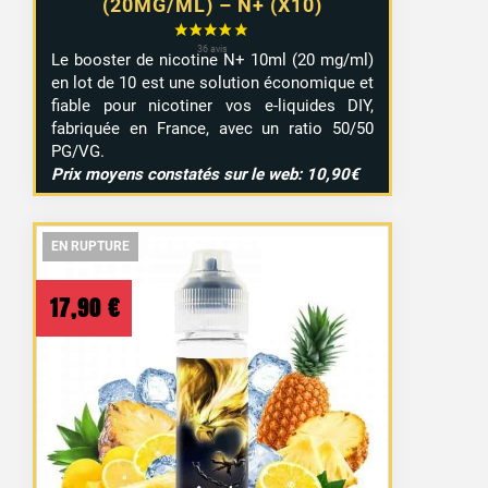
(20MG/ML) – N+ (X10)
Le booster de nicotine N+ 10ml (20 mg/ml)
en lot de 10 est une solution économique et
fiable pour nicotiner vos e-liquides DIY,
fabriquée en France, avec un ratio 50/50
PG/VG.
Prix moyens constatés sur le web: 10,90€
EN RUPTURE
EN RUPTURE
EN RUPTURE
17,90
€