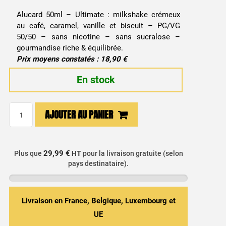
Alucard 50ml – Ultimate : milkshake crémeux
au café, caramel, vanille et biscuit – PG/VG
50/50 – sans nicotine – sans sucralose –
gourmandise riche & équilibrée.
Prix moyens constatés : 18,90 €
En stock
quantité
AJOUTER AU PANIER
de
E-
liquide
29,99 €
Plus que
HT
pour la livraison gratuite (selon
Alucard
pays destinataire).
50ml
-
Ultimate
Livraison en France, Belgique, Luxembourg et
/
UE
Arômes