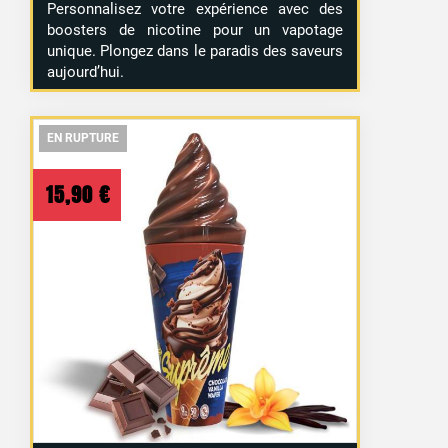
Personnalisez votre expérience avec des
boosters de nicotine pour un vapotage
unique. Plongez dans le paradis des saveurs
aujourd’hui.
EN RUPTURE
EN RUPTURE
EN RUPTURE
15,90
€