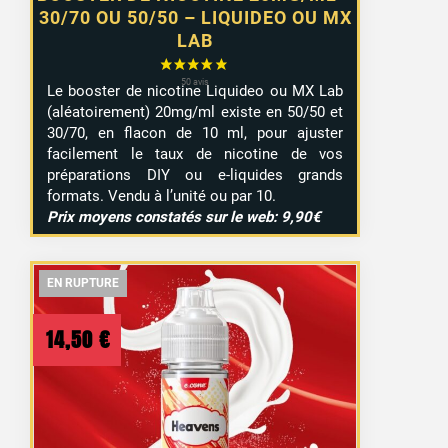
30/70 OU 50/50 – LIQUIDEO OU MX
LAB
Le booster de nicotine Liquideo ou MX Lab
(aléatoirement) 20mg/ml existe en 50/50 et
30/70, en flacon de 10 ml, pour ajuster
facilement le taux de nicotine de vos
préparations DIY ou e-liquides grands
formats. Vendu à l’unité ou par 10.
Prix moyens constatés sur le web: 9,90€
EN RUPTURE
EN RUPTURE
EN RUPTURE
14,50
€