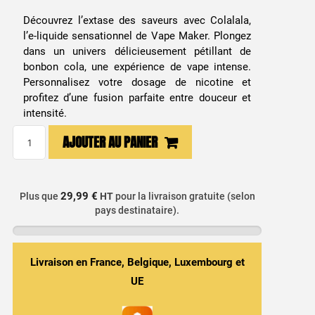
Découvrez l’extase des saveurs avec Colalala,
l’e-liquide sensationnel de Vape Maker. Plongez
dans un univers délicieusement pétillant de
bonbon cola, une expérience de vape intense.
Personnalisez votre dosage de nicotine et
profitez d’une fusion parfaite entre douceur et
intensité.
quantité
AJOUTER AU PANIER
de
E-
liquide
29,99 €
Plus que
HT
pour la livraison gratuite (selon
Colalala
pays destinataire).
50
ml
Candy
Livraison en France, Belgique, Luxembourg et
Co
UE
Vape
Maker