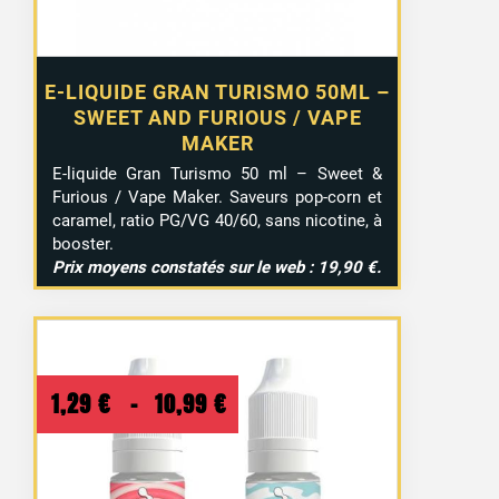
E-LIQUIDE GRAN TURISMO 50ML –
SWEET AND FURIOUS / VAPE
MAKER
E-liquide Gran Turismo 50 ml – Sweet &
Furious / Vape Maker. Saveurs pop-corn et
caramel, ratio PG/VG 40/60, sans nicotine, à
booster.
Prix moyens constatés sur le web : 19,90 €.
Plage
1,29
€
–
10,99
€
de
prix :