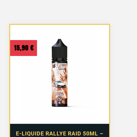
15,90
€
E-LIQUIDE RALLYE RAID 50ML –