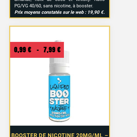
PG/VG 40/60, sans nicotine, à booster.
Prix moyens constatés sur le web : 19,90 €.
Plage
0,99
€
–
7,99
€
de
prix :
0,99 €
à
7,99 €
BOOSTER DE NICOTINE 20MG/ML –