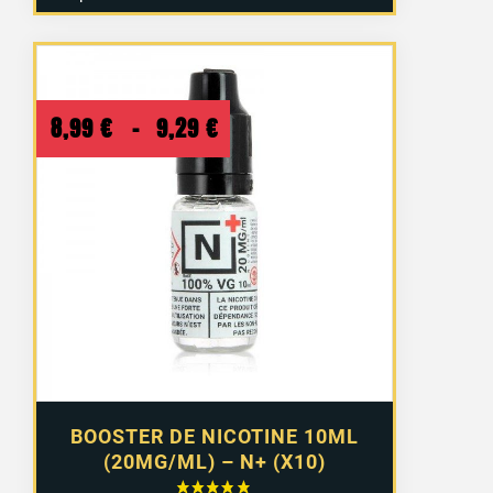
Plage
8,99
€
–
9,29
€
de
prix :
8,99 €
à
9,29 €
BOOSTER DE NICOTINE 10ML
(20MG/ML) – N+ (X10)