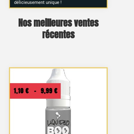
délicieusement unique !
Nos meilleures ventes
récentes
Plage
1,10
€
–
9,99
€
de
prix :
1,10 €
à