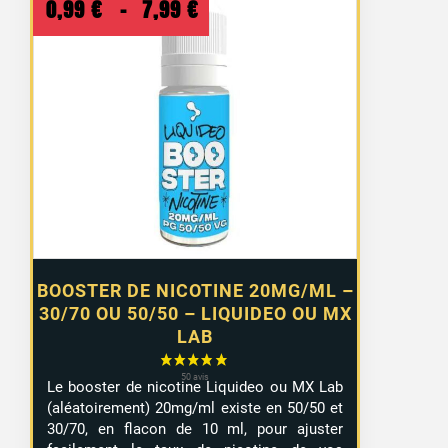
Plage
0,99
€
–
7,99
€
de
prix :
0,99 €
à
7,99 €
BOOSTER DE NICOTINE 20MG/ML –
30/70 OU 50/50 – LIQUIDEO OU MX
LAB
Le booster de nicotine Liquideo ou MX Lab
(aléatoirement) 20mg/ml existe en 50/50 et
30/70, en flacon de 10 ml, pour ajuster