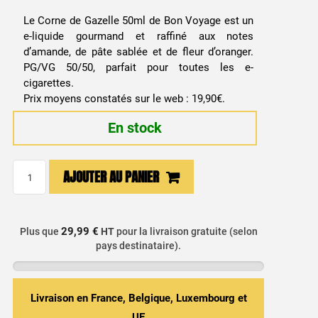
Le Corne de Gazelle 50ml de Bon Voyage est un
e-liquide gourmand et raffiné aux notes
d’amande, de pâte sablée et de fleur d’oranger.
PG/VG 50/50, parfait pour toutes les e-
cigarettes.
Prix moyens constatés sur le web : 19,90€.
En stock
quantité
AJOUTER AU PANIER
de
E-
liquide
29,99 €
Plus que
HT
pour la livraison gratuite (selon
Corne
pays destinataire).
de
Gazelle
50ml
Livraison en France, Belgique, Luxembourg et
-
UE