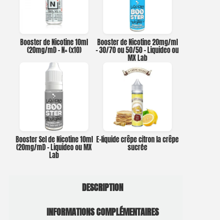
Booster de Nicotine 10ml
Booster de Nicotine 20mg/ml
(20mg/ml) – N+ (x10)
– 30/70 ou 50/50 – Liquideo ou
MX Lab
Booster Sel de Nicotine 10ml
E-liquide crêpe citron la crêpe
(20mg/ml) – Liquideo ou MX
sucrée
Lab
DESCRIPTION
INFORMATIONS COMPLÉMENTAIRES