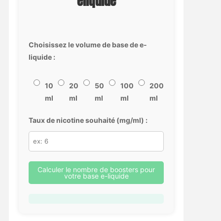
eliquide
Choisissez le volume de base de e-
liquide :
10
20
50
100
200
ml
ml
ml
ml
ml
Taux de nicotine souhaité (mg/ml) :
Calculer le nombre de boosters pour
votre base e-liquide