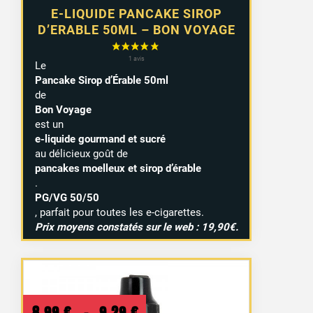
E-LIQUIDE PANCAKE SIROP
D’ERABLE 50ML – BON VOYAGE
Le
Pancake Sirop d’Érable 50ml
de
Bon Voyage
est un
e-liquide gourmand et sucré
au délicieux goût de
pancakes moelleux et sirop d’érable
.
PG/VG 50/50
, parfait pour toutes les e-cigarettes.
Prix moyens constatés sur le web : 19,90€.
Plage
8,99
€
–
9,29
€