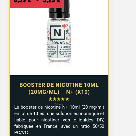
de
prix :
8,99 €
à
9,29 €
BOOSTER DE NICOTINE 10ML
(20MG/ML) – N+ (X10)
Le booster de nicotine N+ 10ml (20 mg/ml)
en lot de 10 est une solution économique et
fiable pour nicotiner vos e-liquides DIY,
fabriquée en France, avec un ratio 50/50
PG/VG.