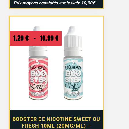
Prix moyens constatés sur le web: 10,90€
Plage
1,29
€
–
10,99
€
de
prix :
1,29 €
à
10,99 €
BOOSTER DE NICOTINE SWEET OU
FRESH 10ML (20MG/ML) –