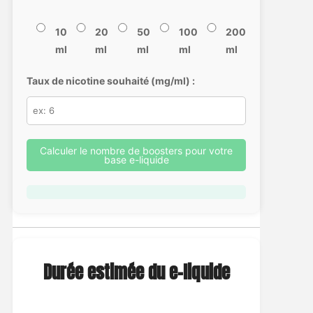
10
20
50
100
200
ml
ml
ml
ml
ml
Taux de nicotine souhaité (mg/ml) :
Calculer le nombre de boosters pour votre
base e-liquide
Durée estimée du e-liquide