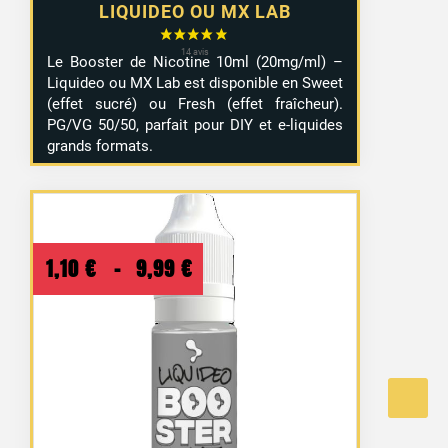
LIQUIDEO OU MX LAB
Le Booster de Nicotine 10ml (20mg/ml) –
Liquideo ou MX Lab est disponible en Sweet
(effet sucré) ou Fresh (effet fraîcheur).
PG/VG 50/50, parfait pour DIY et e-liquides
grands formats.
Plage
1,10
€
–
9,99
€
de
prix :
1,10 €
à
9,99 €