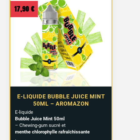
17,90
€
E-LIQUIDE BUBBLE JUICE MINT
50ML – AROMAZON
E-liquide
Bubble Juice Mint 50ml
– Chewing-gum sucré et
menthe chlorophylle rafraîchissante
.