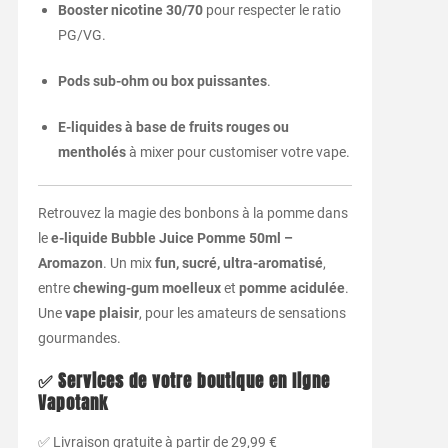
Booster nicotine 30/70
pour respecter le ratio
PG/VG.
Pods sub-ohm ou box puissantes
.
E-liquides à base de fruits rouges ou
mentholés
à mixer pour customiser votre vape.
Retrouvez la magie des bonbons à la pomme dans
le
e-liquide Bubble Juice Pomme 50ml –
Aromazon
. Un mix
fun, sucré, ultra-aromatisé
,
entre
chewing-gum moelleux
et
pomme acidulée
.
Une
vape plaisir
, pour les amateurs de sensations
gourmandes.
✅ Services de votre boutique en ligne
Vapotank
✅ Livraison gratuite à partir de 29,99 €