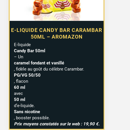
E-LIQUIDE CANDY BAR CARAMBAR
50ML – AROMAZON
E-liquide
Candy Bar 50ml
– Un
caramel fondant et vanillé
, fidèle au goût du célèbre Carambar.
PG/VG 50/50
, flacon
60 ml
avec
50 ml
d’e-liquide.
Sans nicotine
, booster possible.
Prix moyens constatés sur le web : 19,90 €.