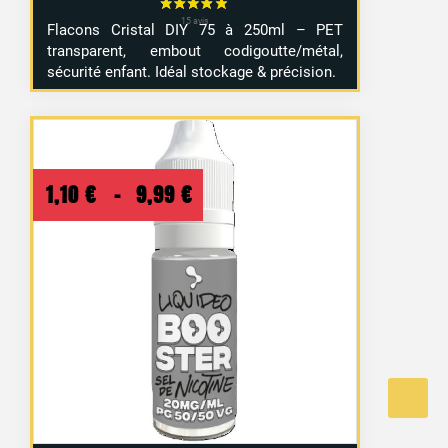
Flacons Cristal DIY 75 à 250ml – PET
transparent, embout codigoutte/métal,
sécurité enfant. Idéal stockage & précision.
Plage
1,10
€
–
9,99
€
de
prix :
1,10 €
à
9,99 €