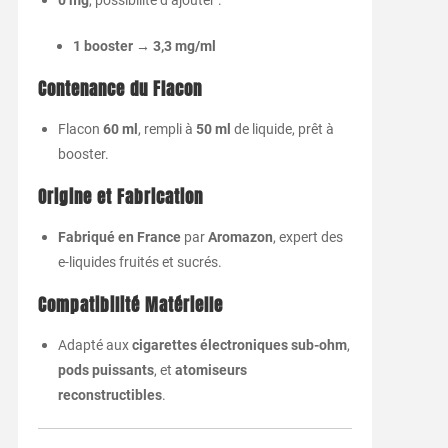
0 mg
, possibilité d’ajouter :
1 booster → 3,3 mg/ml
Contenance du Flacon
Flacon
60 ml
, rempli à
50 ml
de liquide, prêt à
booster.
Origine et Fabrication
Fabriqué en France
par
Aromazon
, expert des
e-liquides fruités et sucrés.
Compatibilité Matérielle
Adapté aux
cigarettes électroniques sub-ohm
,
pods puissants
, et
atomiseurs
reconstructibles
.