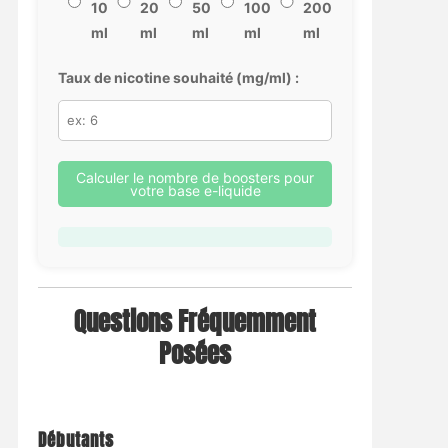
10
20
50
100
200
ml
ml
ml
ml
ml
Taux de nicotine souhaité (mg/ml) :
Calculer le nombre de boosters pour
votre base e-liquide
Questions Fréquemment
Posées
Débutants