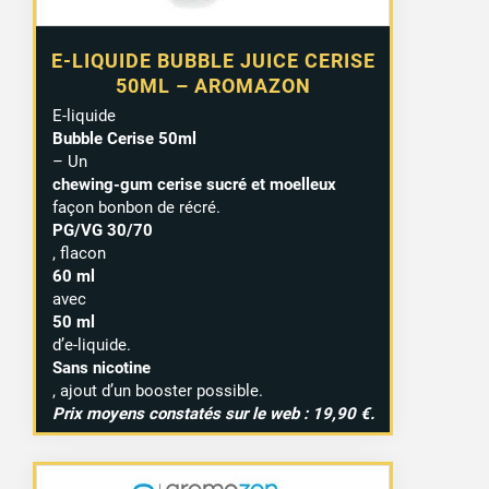
E-LIQUIDE BUBBLE JUICE CERISE
50ML – AROMAZON
E-liquide
Bubble Cerise 50ml
– Un
chewing-gum cerise sucré et moelleux
façon bonbon de récré.
PG/VG 30/70
, flacon
60 ml
avec
50 ml
d’e-liquide.
Sans nicotine
, ajout d’un booster possible.
Prix moyens constatés sur le web : 19,90 €.