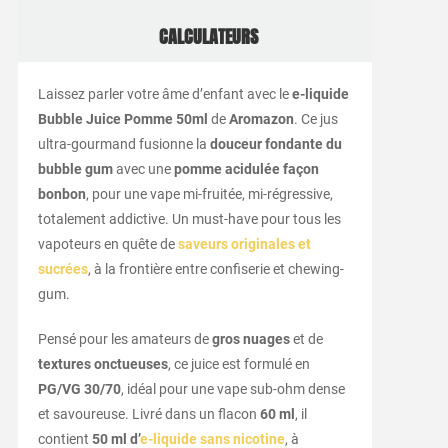
CALCULATEURS
Laissez parler votre âme d’enfant avec le
e-liquide
Bubble Juice Pomme 50ml
de
Aromazon
. Ce jus
ultra-gourmand fusionne la
douceur fondante du
bubble gum
avec une
pomme acidulée façon
bonbon
, pour une vape mi-fruitée, mi-régressive,
totalement addictive. Un must-have pour tous les
vapoteurs en quête de
saveurs originales et
sucrées
, à la frontière entre confiserie et chewing-
gum.
Pensé pour les amateurs de
gros nuages
et de
textures onctueuses
, ce juice est formulé en
PG/VG 30/70
, idéal pour une vape sub-ohm dense
et savoureuse. Livré dans un flacon
60 ml
, il
contient
50 ml d’
e-liquide sans nicotine
, à