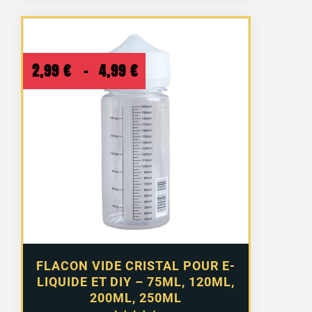
Plage
2,99
€
–
4,99
€
de
prix :
2,99 €
à
4,99 €
FLACON VIDE CRISTAL POUR E-
LIQUIDE ET DIY – 75ML, 120ML,
200ML, 250ML