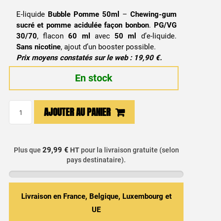
E-liquide
Bubble Pomme 50ml
–
Chewing-gum
sucré et pomme acidulée façon bonbon
.
PG/VG
30/70
, flacon
60 ml
avec
50 ml
d’e-liquide.
Sans nicotine
, ajout d’un booster possible.
Prix moyens constatés sur le web : 19,90 €.
En stock
quantité
AJOUTER AU PANIER
de
E-
liquide
29,99 €
Plus que
HT
pour la livraison gratuite (selon
Bubble
pays destinataire).
Juice
Pomme
50ml
Livraison en France, Belgique, Luxembourg et
-
UE
Aromazon