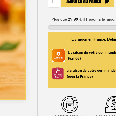
AJOUTER AU PANIER
de
E-
liquide
29,99 €
Plus que
HT
pour la livraiso
DIY
10ml
-
Livraison en France, Bel
Testez
nos
Livraison de votre command
recettes
France)
maison
Livraison de votre commande 
(pour la France)