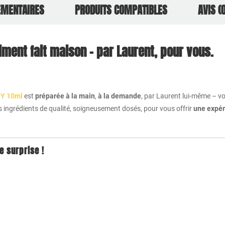
ÉMENTAIRES
PRODUITS COMPATIBLES
AVIS (0
iment fait maison – par Laurent, pour vous.
IY 10ml
est
préparée à la main
,
à la demande
, par Laurent lui-même – vo
des ingrédients de qualité, soigneusement dosés, pour vous offrir
une expér
e surprise !