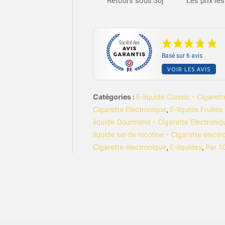
Retours sous 30j
Les prix le
Basé sur 6 avis
VOIR LES AVIS
Catégories :
E-liquide Classic - Cigaret
Cigarette Electronique
,
E-liquide Fruités
liquide Gourmand - Cigarette Electroniq
liquide sel de nicotine - Cigarette élect
Cigarette électronique
,
E-liquides
,
Par 1