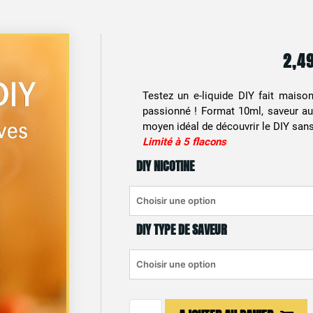
2,4
Testez un e-liquide DIY fait maiso
passionné ! Format 10ml, saveur au
moyen idéal de découvrir le DIY sans
Limité à 5 flacons
DIY NICOTINE
DIY TYPE DE SAVEUR
quantité