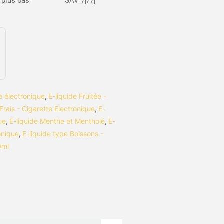
s plus bas
SAV 7j/7j
te électronique
,
E-liquide Fruitée -
 Frais - Cigarette Electronique
,
E-
ue
,
E-liquide Menthe et Mentholé
,
E-
ronique
,
E-liquide type Boissons -
0ml