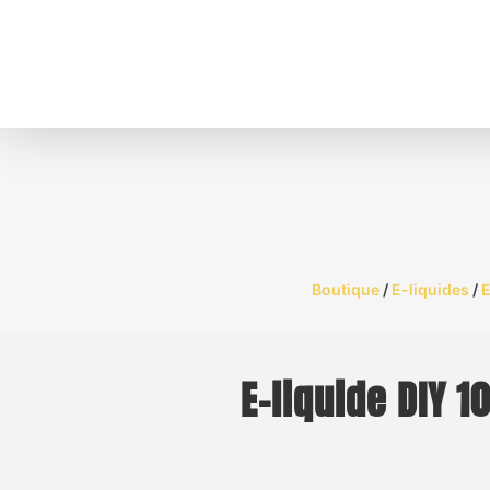
Boutique
/
E-liquides
/
E
E-liquide DIY 