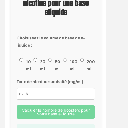
nicotine pour une base
eliquide
Choisissez le volume de base de e-
liquide :
10
20
50
100
200
ml
ml
ml
ml
ml
Taux de nicotine souhaité (mg/ml) :
Calculer le nombre de boosters pour
votre base e-liquide