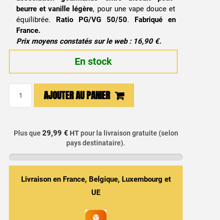
beurre et vanille légère
, pour une vape douce et
équilibrée.
Ratio PG/VG 50/50
.
Fabriqué en
France.
Prix moyens constatés sur le web : 16,90 €.
En stock
quantité
AJOUTER AU PANIER
de
E-
liquide
29,99 €
Plus que
HT
pour la livraison gratuite (selon
The
pays destinataire).
Kid
50ml
-
Livraison en France, Belgique, Luxembourg et
Wanted
UE
/
Solana