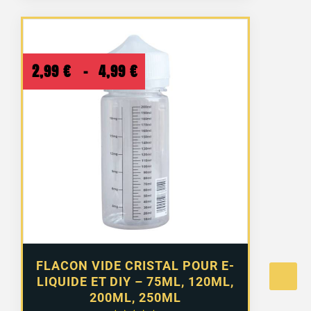
Plage
2,99
€
–
4,99
€
de
prix :
2,99 €
à
4,99 €
FLACON VIDE CRISTAL POUR E-
LIQUIDE ET DIY – 75ML, 120ML,
200ML, 250ML