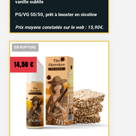
vanille subtile
.
PG/VG 50/50, prêt à booster en nicotine
.
Prix moyens constatés sur le web : 15,90€.
EN RUPTURE
EN RUPTURE
EN RUPTURE
14,50
€