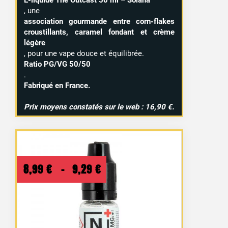
, une
association gourmande entre corn-flakes
croustillants, caramel fondant et crème
légère
, pour une vape douce et équilibrée.
Ratio PG/VG 50/50
.
Fabriqué en France.
Prix moyens constatés sur le web : 16,90 €.
Plage
8,99
€
–
9,29
€
de
prix :
8,99 €