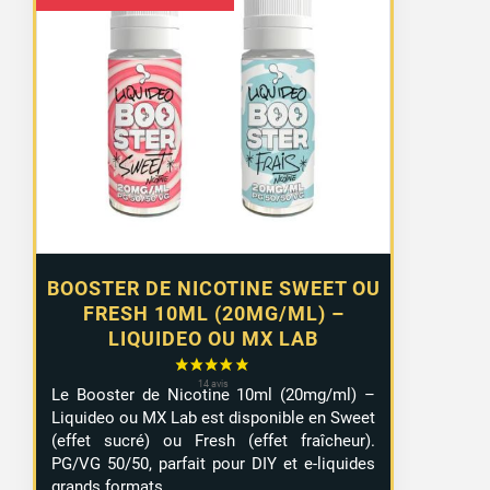
de
prix :
1,29 €
à
10,99 €
BOOSTER DE NICOTINE SWEET OU
FRESH 10ML (20MG/ML) –
LIQUIDEO OU MX LAB
Le Booster de Nicotine 10ml (20mg/ml) –
Liquideo ou MX Lab est disponible en Sweet
(effet sucré) ou Fresh (effet fraîcheur).
PG/VG 50/50, parfait pour DIY et e-liquides
grands formats.