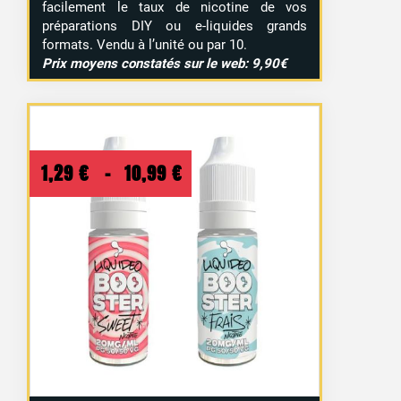
facilement le taux de nicotine de vos
préparations DIY ou e-liquides grands
formats. Vendu à l’unité ou par 10.
Prix moyens constatés sur le web: 9,90€
Plage
1,29
€
–
10,99
€
de
prix :
1,29 €
à
10,99 €