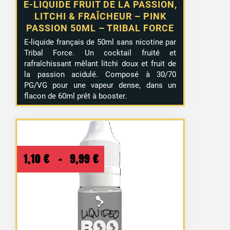
E-LIQUIDE FRUIT DE LA PASSION,
LITCHI & FRAÎCHEUR – PINK
PASSION 50ML – TRIBAL FORCE
E-liquide français de 50ml sans nicotine par
Tribal Force. Un cocktail fruité et
rafraîchissant mêlant litchi doux et fruit de
la passion acidulé. Composé à 30/70
PG/VG pour une vapeur dense, dans un
flacon de 60ml prêt à booster.
Plage
1,10
€
–
9,99
€
de
prix :
1,10 €