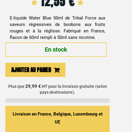
12,55
€
E-liquide Water Blue 50ml de Tribal Force aux
saveurs régressives de bonbons aux fruits
rouges et à la réglisse. Fabriqué en France,
flacon de 60ml rempli à 50ml sans nicotine.
En stock
quantité
AJOUTER AU PANIER
de
E-
29,99 €
Plus que
HT
pour la livraison gratuite (selon
liquide
pays destinataire).
Réglisse,
Fruits
Rouges
Livraison en France, Belgique, Luxembourg et
&
UE
Fraîcheur