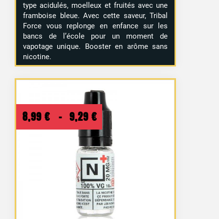
type acidulés, moelleux et fruités avec une
framboise bleue. Avec cette saveur, Tribal
Force vous replonge en enfance sur les
bancs de l’école pour un moment de
vapotage unique. Booster en arôme sans
nicotine.
Plage
8,99
€
–
9,29
€
de
prix :
8,99 €
à
9,29 €