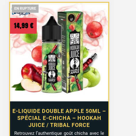
EN RUPTURE
EN RUPTURE
EN RUPTURE
14,99
€
E-LIQUIDE DOUBLE APPLE 50ML –
SPÉCIAL E-CHICHA – HOOKAH
JUICE / TRIBAL FORCE
Retrouvez l’authentique goût chicha avec le