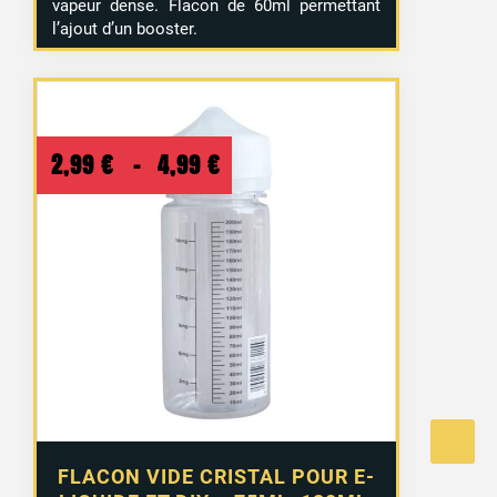
vapeur dense. Flacon de 60ml permettant
l’ajout d’un booster.
Plage
2,99
€
–
4,99
€
de
prix :
2,99 €
à
4,99 €
FLACON VIDE CRISTAL POUR E-