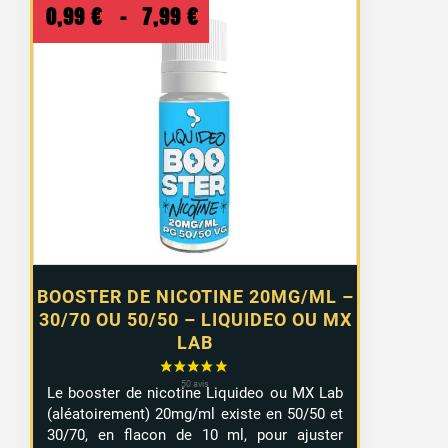
Plage
0,99
€
–
7,99
€
de
prix :
0,99 €
à
7,99 €
BOOSTER DE NICOTINE 20MG/ML –
30/70 OU 50/50 – LIQUIDEO OU MX
LAB
Le booster de nicotine Liquideo ou MX Lab
(aléatoirement) 20mg/ml existe en 50/50 et
30/70, en flacon de 10 ml, pour ajuster