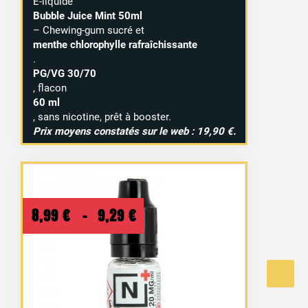
E-liquide
Bubble Juice Mint 50ml
– Chewing-gum sucré et
menthe chlorophylle rafraîchissante
.
PG/VG 30/70
, flacon
60 ml
, sans nicotine, prêt à booster.
Prix moyens constatés sur le web : 19,90 €.
Plage
8,99
€
–
9,29
€
de
prix :
8,99 €