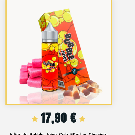
17,90
€
E-liquide
Bubble Juice Cola 50ml
–
Chewing-