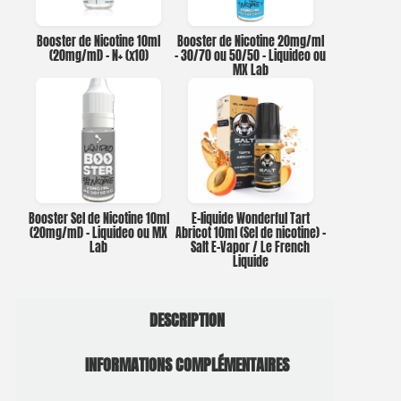
Booster de Nicotine 10ml
Booster de Nicotine 20mg/ml
(20mg/ml) – N+ (x10)
– 30/70 ou 50/50 – Liquideo ou
MX Lab
Booster Sel de Nicotine 10ml
E-liquide Wonderful Tart
(20mg/ml) – Liquideo ou MX
Abricot 10ml (Sel de nicotine) –
Lab
Salt E-Vapor / Le French
Liquide
DESCRIPTION
INFORMATIONS COMPLÉMENTAIRES