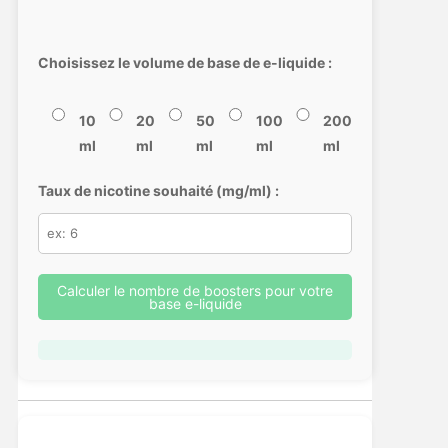
Choisissez le volume de base de e-liquide :
10
20
50
100
200
ml
ml
ml
ml
ml
Taux de nicotine souhaité (mg/ml) :
Calculer le nombre de boosters pour votre
base e-liquide