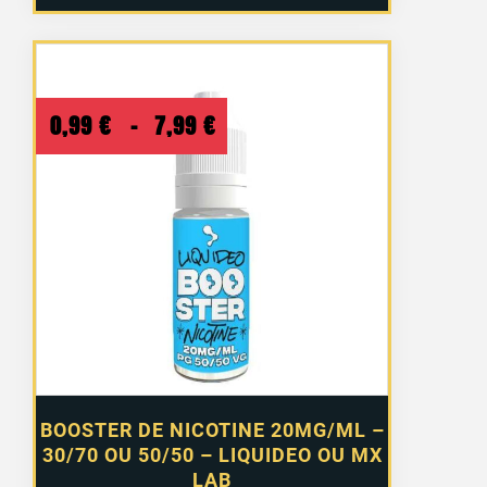
Plage
0,99
€
–
7,99
€
de
prix :
0,99 €
à
7,99 €
BOOSTER DE NICOTINE 20MG/ML –
30/70 OU 50/50 – LIQUIDEO OU MX
LAB