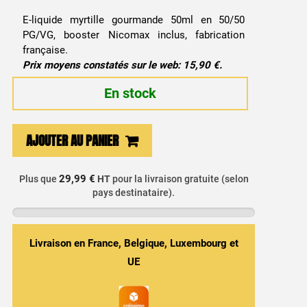
E-liquide myrtille gourmande 50ml en 50/50
PG/VG, booster Nicomax inclus, fabrication
française.
Prix moyens constatés sur le web: 15,90 €.
En stock
quantité
AJOUTER AU PANIER
de
E-
29,99 €
Plus que
HT
pour la livraison gratuite (selon
liquide
pays destinataire).
Wonderful
Tart
Myrtille
Livraison en France, Belgique, Luxembourg et
50ml
UE
-
Le
French