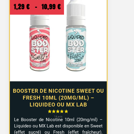
Plage
1,29
€
–
10,99
€
de
prix :
1,29 €
à
10,99 €
BOOSTER DE NICOTINE SWEET OU
FRESH 10ML (20MG/ML) –
LIQUIDEO OU MX LAB
Le Booster de Nicotine 10ml (20mg/ml) –
Liquideo ou MX Lab est disponible en Sweet
(effet sucré) ou Fresh (effet fraîcheur).