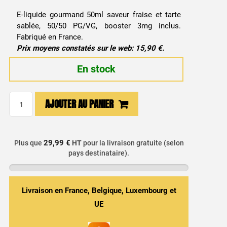
E-liquide gourmand 50ml saveur fraise et tarte
sablée, 50/50 PG/VG, booster 3mg inclus.
Fabriqué en France.
Prix moyens constatés sur le web: 15,90 €.
En stock
quantité
AJOUTER AU PANIER
de
E-
liquide
29,99 €
Plus que
HT
pour la livraison gratuite (selon
Wonderful
pays destinataire).
Tart
Fraise
50ml
Livraison en France, Belgique, Luxembourg et
-
UE
Le
French