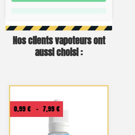
Nos clients vapoteurs ont
aussi choisi :
Plage
0,99
€
–
7,99
€
de
prix :