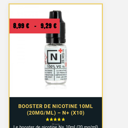
Plage
8,99
€
–
9,29
€
de
prix :
8,99 €
à
9,29 €
BOOSTER DE NICOTINE 10ML
(20MG/ML) – N+ (X10)
Le booster de nicotine N+ 10ml (20 mg/ml)