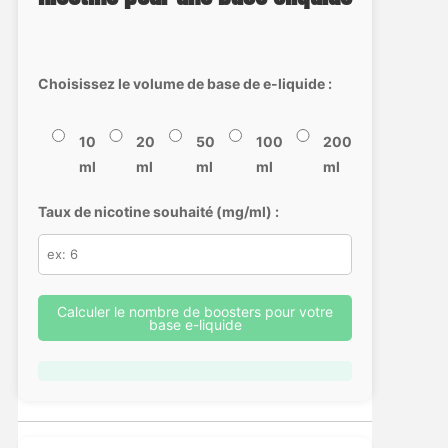
Choisissez le volume de base de e-liquide :
10
20
50
100
200
ml
ml
ml
ml
ml
Taux de nicotine souhaité (mg/ml) :
Calculer le nombre de boosters pour votre
base e-liquide