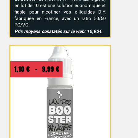
en lot de 10 est une solution économique et
fiable pour nicotiner vos e-liquides DIY,
fabriquée en France, avec un ratio 50/50
PG/VG.
Prix moyens constatés sur le web: 10,90€
Plage
1,10
€
–
9,99
€
de
prix :
1,10 €
à
9,99 €