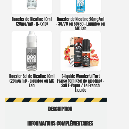
Booster de Nicotine 10ml
Booster de Nicotine 20mg/ml
(20mg/ml) – N+ (x10)
– 30/70 ou 50/50 – Liquideo ou
MX Lab
Booster Sel de Nicotine 10ml
E-liquide Wonderful Tart
(20mg/ml) – Liquideo ou MX
Fraise 10ml (Sel de nicotine) –
Lab
Salt E-Vapor / Le French
Liquide
DESCRIPTION
INFORMATIONS COMPLÉMENTAIRES