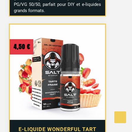
PG/VG 50/50, parfait pour DIY et e-liquides
grands formats.
4,50
€
E-LIQUIDE WONDERFUL TART