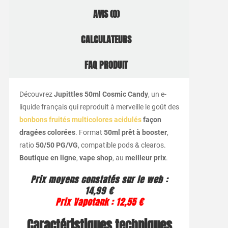
AVIS (0)
CALCULATEURS
FAQ PRODUIT
Découvrez
Jupittles 50ml Cosmic Candy
, un e-
liquide français qui reproduit à merveille le goût des
bonbons fruités multicolores acidulés
façon
dragées colorées
. Format
50ml prêt à booster
,
ratio
50/50 PG/VG
, compatible pods & clearos.
Boutique en ligne
,
vape shop
, au
meilleur prix
.
Prix moyens constatés sur le web :
14,99 €
Prix Vapotank : 12,55 €
Caractéristiques techniques