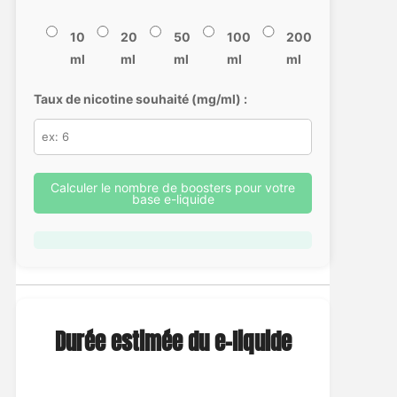
10
20
50
100
200
ml
ml
ml
ml
ml
Taux de nicotine souhaité (mg/ml) :
Calculer le nombre de boosters pour votre
base e-liquide
Durée estimée du e-liquide