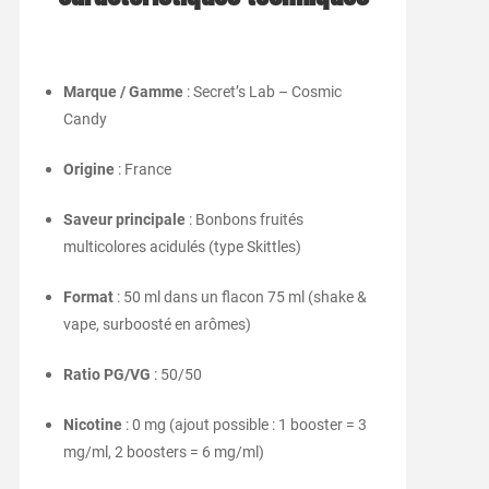
Marque / Gamme
: Secret’s Lab – Cosmic
Candy
Origine
: France
Saveur principale
: Bonbons fruités
multicolores acidulés (type Skittles)
Format
: 50 ml dans un flacon 75 ml (shake &
vape, surboosté en arômes)
Ratio PG/VG
: 50/50
Nicotine
: 0 mg (ajout possible : 1 booster = 3
mg/ml, 2 boosters = 6 mg/ml)