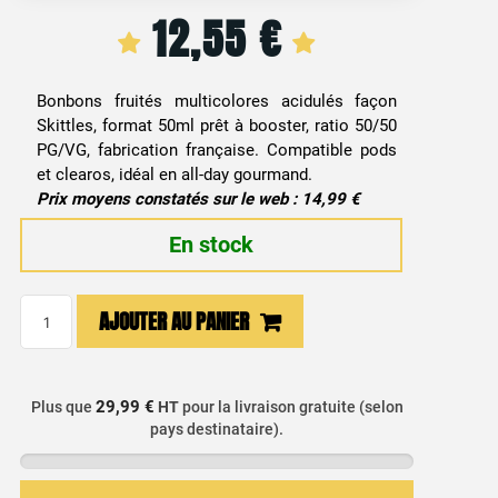
12,55
€
Bonbons fruités multicolores acidulés façon
Skittles, format 50ml prêt à booster, ratio 50/50
PG/VG, fabrication française. Compatible pods
et clearos, idéal en all-day gourmand.
Prix moyens constatés sur le web : 14,99 €
En stock
quantité
AJOUTER AU PANIER
de
E-
liquide
29,99 €
Plus que
HT
pour la livraison gratuite (selon
Bonbon
pays destinataire).
Skittles
-