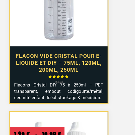
2,99 €
à
4,99 €
FLACON VIDE CRISTAL POUR E-
LIQUIDE ET DIY – 75ML, 120ML,
200ML, 250ML
Flacons Cristal DIY 75 à 250ml – PET
transparent, embout codigoutte/métal,
sécurité enfant. Idéal stockage & précision.
Plage
1,29
€
–
10,99
€