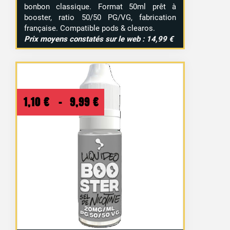
bonbon classique. Format 50ml prêt à
booster, ratio 50/50 PG/VG, fabrication
française. Compatible pods & clearos.
Prix moyens constatés sur le web : 14,99 €
Plage
1,10
€
–
9,99
€
de
prix :
1,10 €
à
9,99 €