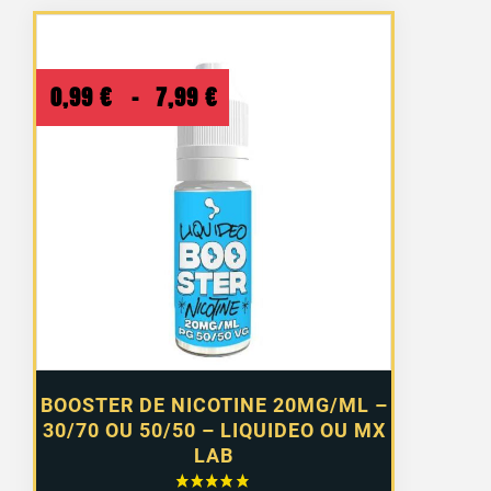
Plage
0,99
€
–
7,99
€
de
prix :
0,99 €
à
7,99 €
BOOSTER DE NICOTINE 20MG/ML –
30/70 OU 50/50 – LIQUIDEO OU MX
LAB