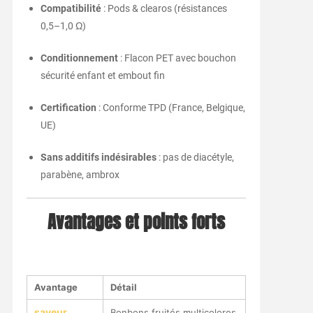
Compatibilité
: Pods & clearos (résistances
0,5–1,0 Ω)
Conditionnement
: Flacon PET avec bouchon
sécurité enfant et embout fin
Certification
: Conforme TPD (France, Belgique,
UE)
Sans additifs indésirables
: pas de diacétyle,
parabène, ambrox
Avantages et points forts
Avantage
Détail
saveur
Bonbons fruités multicolores