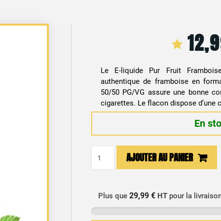
12,
Le E-liquide Pur Fruit Framboi
authentique de framboise en forma
50/50 PG/VG assure une bonne comp
cigarettes. Le flacon dispose d’une 
En st
quantité
AJOUTER AU PANIER
de
E-
liquide
29,99 €
Plus que
HT
pour la livraiso
Framboise
50ml