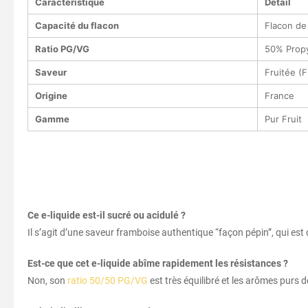
Caractéristique
Détail
Capacité du flacon
Flacon de
Ratio PG/VG
50% Propy
Saveur
Fruitée (
Origine
France
Gamme
Pur Fruit
Ce e-liquide est-il sucré ou acidulé ?
Il s’agit d’une saveur framboise authentique “façon pépin”, qui est 
Est-ce que cet e-liquide abîme rapidement les résistances ?
Non, son
ratio 50/50 PG/VG
est très équilibré et les arômes purs 