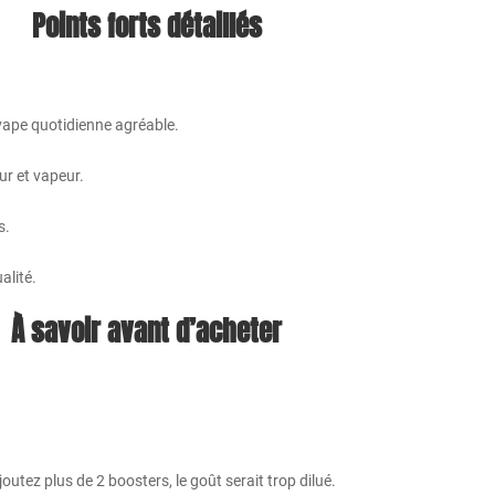
Points forts détaillés
 vape quotidienne agréable.
ur et vapeur.
s.
alité.
À savoir avant d’acheter
outez plus de 2 boosters, le goût serait trop dilué.