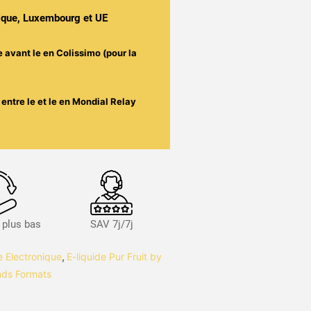
gique, Luxembourg et UE
e avant le
en Colissimo (pour la
entre le
et le
en Mondial Relay
s plus bas
SAV 7j/7j
te Electronique
,
E-liquide Pur Fruit by
nds Formats