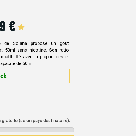
99
€
se de Solana propose un goût
t 50ml sans nicotine. Son ratio
atibilité avec la plupart des e-
capacité de 60ml.
ock
n gratuite (selon pays destinataire).