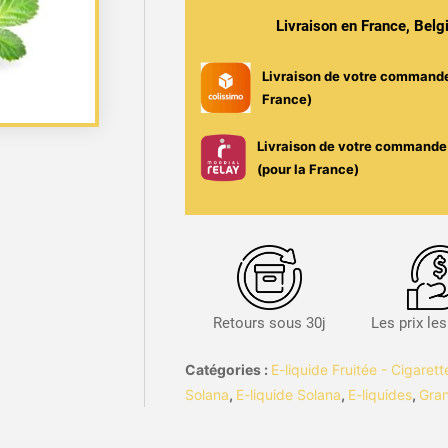
-
Livraison en France, Bel
Pur
Fruit
Livraison de votre command
/
France)
Solana
Livraison de votre commande 
(pour la France)
Retours sous 30j
Les prix le
Catégories :
E-liquide Fruitée - Cigaret
Solana
,
E-liquide Solana
,
E-liquides
,
Gra