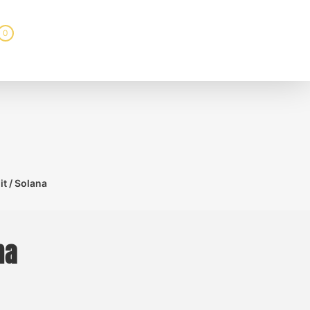
0
t / Solana
na