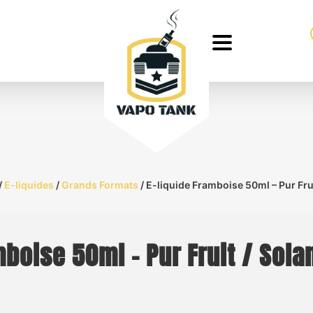
/
E-liquides
/
Grands Formats
/ E-liquide Framboise 50ml – Pur Frui
mboise 50ml – Pur Fruit / Sola