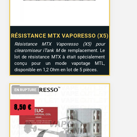
RÉSISTANCE MTX VAPORESSO (X5)
Résistance MTX Vaporesso (X5) pour
clearomiseur iTank M
de remplacement. Le
lot de résistance MTX à était spécialement
conçu pour un mode vapotage MTL,
disponible en 1,2 Ohm en lot de 5 pièces.
EN RUPTURE
EN RUPTURE
EN RUPTURE
8,50
€