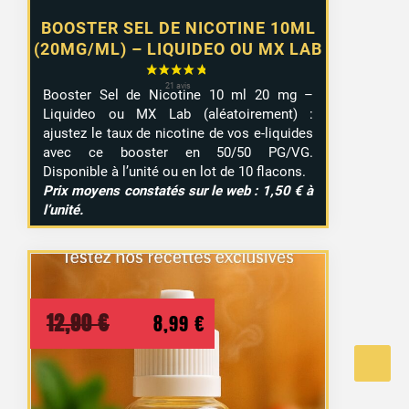
BOOSTER SEL DE NICOTINE 10ML
(20MG/ML) – LIQUIDEO OU MX LAB
Booster Sel de Nicotine 10 ml 20 mg –
Liquideo ou MX Lab (aléatoirement) :
ajustez le taux de nicotine de vos e-liquides
avec ce booster en 50/50 PG/VG.
Disponible à l’unité ou en lot de 10 flacons.
Prix moyens constatés sur le web : 1,50 € à
l’unité.
Le
Le
12,90
€
8,99
€
prix
prix
initial
actuel