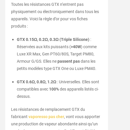
Toutes les résistances GTX n’entrent pas
physiquement ou électroniquement dans tous les
appareils. Voici la règle d’or pour vos fiches
produits :
GTX 0.15Ω, 0.2Ω, 0.3Ω (Triple Silicone)
:
Réservées aux kits puissants (
>40W
) comme
Luxe XR Max, Gen PT60/80S, Target PM80,
Armour G/GS. Elles ne
passent pas
dans les
petits modèles type GTX One ou Luxe PM40.
GTX 0.6Ω, 0.8Ω, 1.2Ω
: Universelles. Elles sont
compatibles avec
100%
des appareils listés ci-
dessus.
Les résistances de remplacement GTX du
fabricant
vaporesso pas cher
, vont vous apporter
une production de vapeur abondante ainsi qu’un