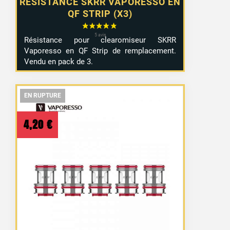
RÉSISTANCE SKRR VAPORESSO EN
QF STRIP (X3)
Résistance pour clearomiseur SKRR
Vaporesso en QF Strip de remplacement.
Vendu en pack de 3.
EN RUPTURE
EN RUPTURE
EN RUPTURE
4,20
€