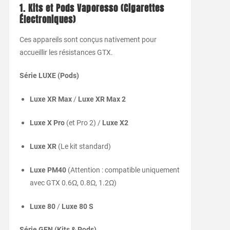
1. Kits et Pods Vaporesso (Cigarettes
Électroniques)
Ces appareils sont conçus nativement pour
accueillir les résistances GTX.
Série LUXE (Pods)
Luxe XR Max
/
Luxe XR Max 2
Luxe X Pro
(et Pro 2) /
Luxe X2
Luxe XR
(Le kit standard)
Luxe PM40
(Attention : compatible uniquement
avec GTX 0.6Ω, 0.8Ω, 1.2Ω)
Luxe 80
/
Luxe 80 S
Série GEN (Kits & Pods)