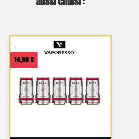
aussi choisi :
14,90
€