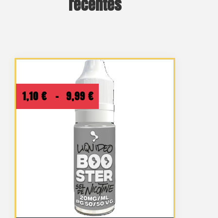
récentes
Plage
1,10
€
–
9,99
€
de
prix :
1,10 €
à
9,99 €