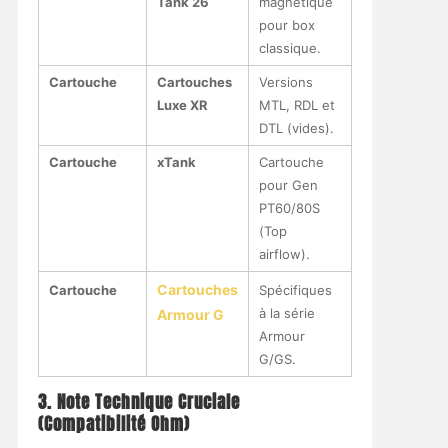
Tank 26
magnétique
pour box
classique.
Cartouche
Cartouches
Versions
Luxe XR
MTL, RDL et
DTL (vides).
Cartouche
xTank
Cartouche
pour Gen
PT60/80S
(Top
airflow).
Cartouches
Cartouche
Spécifiques
à la série
Armour G
Armour
G/GS.
3. Note Technique Cruciale
(Compatibilité Ohm)