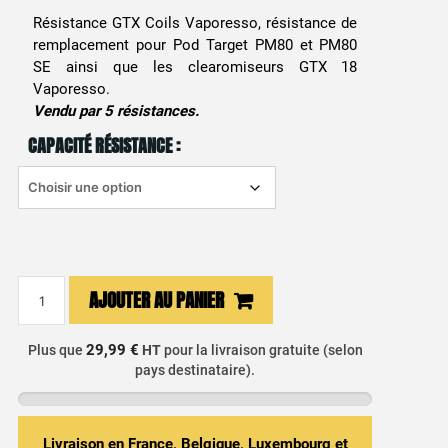
Résistance GTX Coils Vaporesso, résistance de
remplacement pour Pod Target PM80 et PM80
SE ainsi que les clearomiseurs GTX 18
Vaporesso.
Vendu par 5 résistances.
CAPACITÉ RÉSISTANCE :
quantité
AJOUTER AU PANIER
de
Résistance
29,99 €
Plus que
HT
pour la livraison gratuite (selon
GTX
pays destinataire).
Coils
(x5)
-
Livraison en France, Belgique, Luxembourg et
Vaporesso