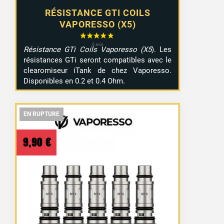
RÉSISTANCE GTI COILS
VAPORESSO (X5)
Résistance GTi Coils Vaporesso (X5
). Les
résistances GTi seront compatibles avec le
clearomiseur iTank de chez Vaporesso.
Disponibles en 0.2 et 0.4 Ohm.
EN RUPTURE
EN RUPTURE
EN RUPTURE
9,90
€