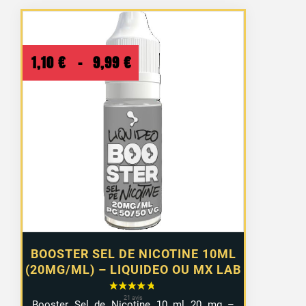
Plage
1,10
€
–
9,99
€
de
prix :
1,10 €
à
9,99 €
BOOSTER SEL DE NICOTINE 10ML
(20MG/ML) – LIQUIDEO OU MX LAB
Booster Sel de Nicotine 10 ml 20 mg –