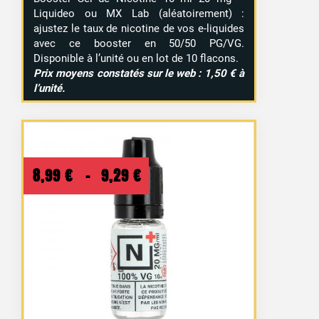
Liquideo ou MX Lab (aléatoirement) :
ajustez le taux de nicotine de vos e-liquides
avec ce booster en 50/50 PG/VG.
Disponible à l’unité ou en lot de 10 flacons.
Prix moyens constatés sur le web : 1,50 € à
l’unité.
Plage
8,99
€
–
9,29
€
de
prix :
8,99 €
à
9,29 €