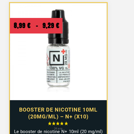
Plage
8,99
€
–
9,29
€
de
prix :
8,99 €
à
9,29 €
BOOSTER DE NICOTINE 10ML
(20MG/ML) – N+ (X10)
Le booster de nicotine N+ 10ml (20 mg/ml)