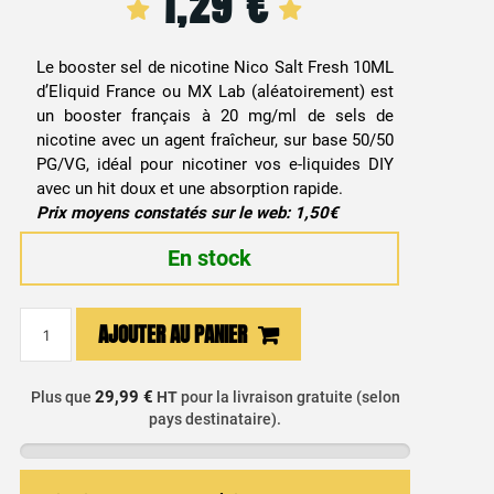
1,29
€
Le booster sel de nicotine Nico Salt Fresh 10ML
d’Eliquid France ou MX Lab (aléatoirement) est
un booster français à 20 mg/ml de sels de
nicotine avec un agent fraîcheur, sur base 50/50
PG/VG, idéal pour nicotiner vos e-liquides DIY
avec un hit doux et une absorption rapide.
Prix moyens constatés sur le web: 1,50€
En stock
quantité
AJOUTER AU PANIER
de
Booster
Sel
29,99 €
Plus que
HT
pour la livraison gratuite (selon
pays destinataire).
de
Nicotine
Nico