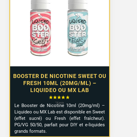
de
prix :
1,29 €
à
10,99 €
BOOSTER DE NICOTINE SWEET OU
FRESH 10ML (20MG/ML) –
LIQUIDEO OU MX LAB
Le Booster de Nicotine 10ml (20mg/ml) –
Liquideo ou MX Lab est disponible en Sweet
21 avis
(effet sucré) ou Fresh (effet fraîcheur).
PG/VG 50/50, parfait pour DIY et e-liquides
grands formats.