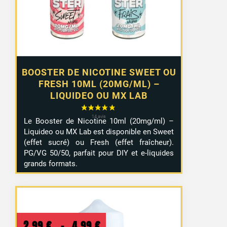
à
10,99 €
BOOSTER DE NICOTINE SWEET OU
FRESH 10ML (20MG/ML) –
LIQUIDEO OU MX LAB
Le Booster de Nicotine 10ml (20mg/ml) –
Liquideo ou MX Lab est disponible en Sweet
(effet sucré) ou Fresh (effet fraîcheur).
PG/VG 50/50, parfait pour DIY et e-liquides
grands formats.
Plage
2,99
€
–
4,99
€