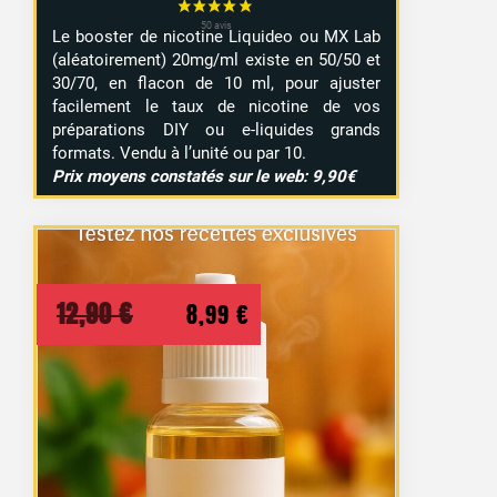
Le booster de nicotine Liquideo ou MX Lab
(aléatoirement) 20mg/ml existe en 50/50 et
30/70, en flacon de 10 ml, pour ajuster
facilement le taux de nicotine de vos
préparations DIY ou e-liquides grands
formats. Vendu à l’unité ou par 10.
Prix moyens constatés sur le web: 9,90€
Le
Le
12,90
€
8,99
€
prix
prix
initial
actuel
était :
est :
12,90 €.
8,99 €.