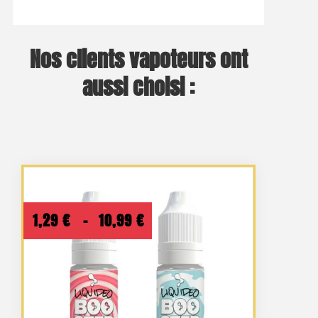
Nos clients vapoteurs ont
aussi choisi :
Plage
1,29
€
–
10,99
€
de
prix :
1,29 €