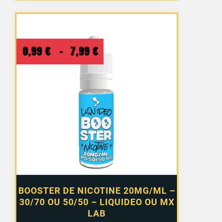
Plage
0,99
€
–
7,99
€
de
prix :
0,99 €
à
7,99 €
BOOSTER DE NICOTINE 20MG/ML –
30/70 OU 50/50 – LIQUIDEO OU MX
LAB