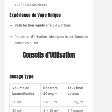
additifs controversés
Expérience de Vape Unique
Satisfaction rapide
à faible wattage
Pas de pic d’irritation : idéal pour les ex-fumeurs
sensibles au hit
Conseils d’Utilisation
Dosage Type
Volume de
Boosters
Taux final
base/eliquide
20 mg/ml
obtenu
50 ml
1 × 10 ml
3,3 mg/ml
50 ml
2 × 10 ml*
5,7 mg/ml