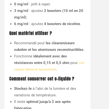
0 mg/ml
: prêt à vaper.
3 mg/ml
: ajoutez
2 boosters (10 ml en 20
mg/ml)
.
6 mg/ml
: ajoutez
4 boosters de nicotine
.
Quel matériel utiliser ?
Recommandé pour
les clearomiseurs
subohm et les atomiseurs reconstructibles
.
Fonctionne
idéalement avec des
résistances entre 0,15 et 0,5 ohm
pour
une
.
vapeur dense et savoureuse
Comment conserver cet e-liquide ?
Stockez-le
à l’abri de la lumière et des
variations de température.
Il reste
optimal jusqu’à 2 ans après
fabrication
.