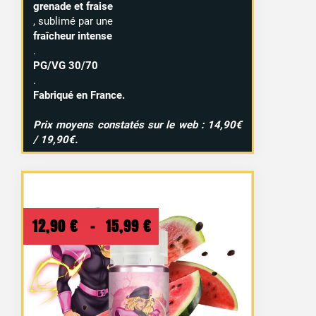
grenade et fraise
, sublimé par une
fraîcheur intense
.
PG/VG 30/70
.
Fabriqué en France.
Prix moyens constatés sur le web : 14,90€
/ 19,90€.
Plage
12,90
€
–
15,99
€
de
prix :
12,90 €