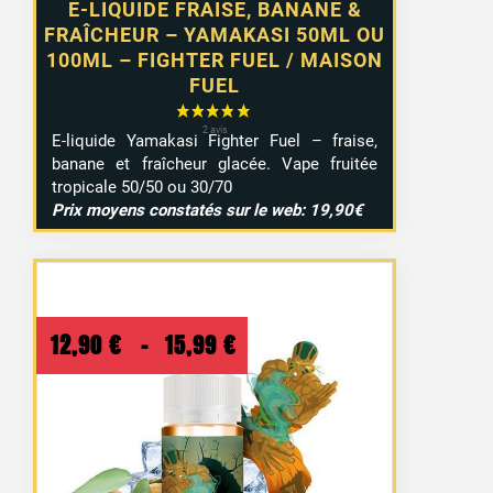
E-LIQUIDE FRAISE, BANANE &
FRAÎCHEUR – YAMAKASI 50ML OU
100ML – FIGHTER FUEL / MAISON
FUEL
E-liquide Yamakasi Fighter Fuel – fraise,
banane et fraîcheur glacée. Vape fruitée
tropicale 50/50 ou 30/70
Prix moyens constatés sur le web: 19,90€
Plage
12,90
€
–
15,99
€
de
prix :
12,90 €