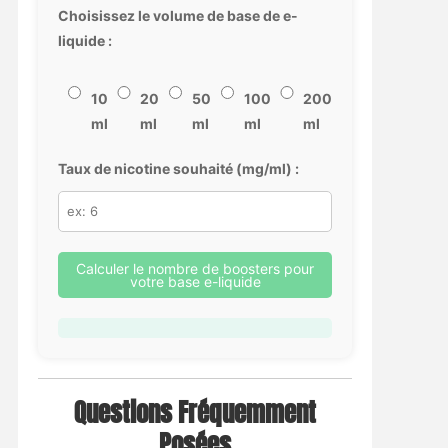
Choisissez le volume de base de e-
liquide :
10
20
50
100
200
ml
ml
ml
ml
ml
Taux de nicotine souhaité (mg/ml) :
Calculer le nombre de boosters pour
votre base e-liquide
Questions Fréquemment
Posées