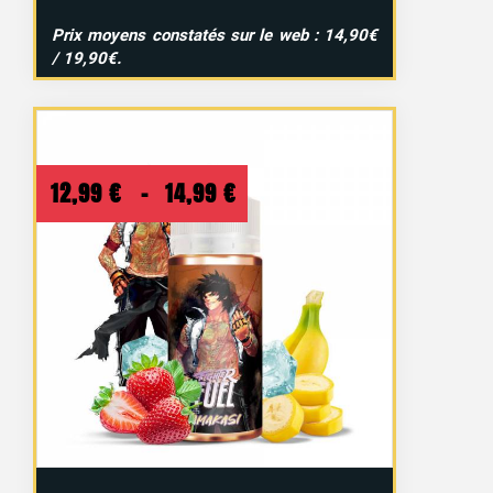
Prix moyens constatés sur le web : 14,90€
/ 19,90€.
Plage
12,99
€
–
14,99
€
de
prix :
12,99 €
à
14,99 €