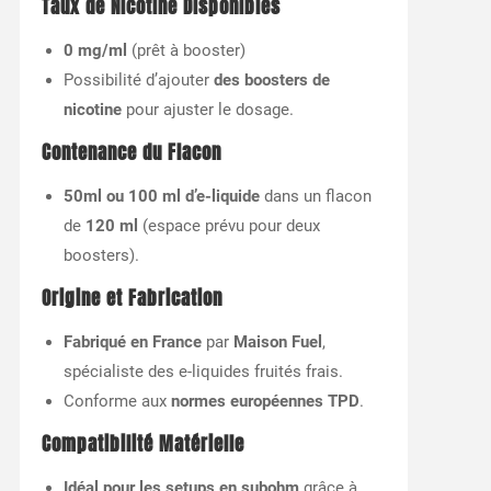
Taux de Nicotine Disponibles
0 mg/ml
(prêt à booster)
Possibilité d’ajouter
des boosters de
nicotine
pour ajuster le dosage.
Contenance du Flacon
50ml ou 100 ml d’e-liquide
dans un flacon
de
120 ml
(espace prévu pour deux
boosters).
Origine et Fabrication
Fabriqué en France
par
Maison Fuel
,
spécialiste des e-liquides fruités frais.
Conforme aux
normes européennes TPD
.
Compatibilité Matérielle
Idéal pour les setups en subohm
grâce à