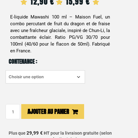
12,90
€
15,99
€
Plage
–
de
E-liquide Mawashi 100 ml – Maison Fuel, un
combo percutant de fruit du dragon et de fraise
prix :
avec une fraîcheur glaciale, inspiré de Chun-Li, la
12,90 €
combattante éclair. Ratio PG/VG 30/70 pour
100ml (40/60 pour le flacon de 50ml). Fabriqué
à
en France.
CONTENANCE :
15,99 €
quantité
AJOUTER AU PANIER
de
E-
liquide
29,99 €
Plus que
HT
pour la livraison gratuite (selon