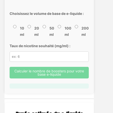
Choisissez le volume de base de e-liquide :
10
20
50
100
200
ml
ml
ml
ml
ml
Taux de nicotine souhaité (mg/ml) :
Calculer le nombre de boosters pour votre
base e-liquide