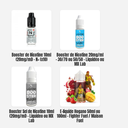
Booster de Nicotine 10ml
Booster de Nicotine 20mg/ml
(20mg/ml) – N+ (x10)
– 30/70 ou 50/50 – Liquideo ou
MX Lab
Booster Sel de Nicotine 10ml
E-liquide Hogano 50ml ou
(20mg/ml) – Liquideo ou MX
100ml – Fighter Fuel / Maison
Lab
Fuel