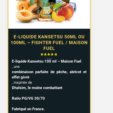
à
15,99 €
E-LIQUIDE KANSETSU 50ML OU
100ML – FIGHTER FUEL / MAISON
FUEL
E-liquide Kansetsu 100 ml – Maison Fuel
, une
combinaison parfaite de pêche, abricot et
effet givré
, inspirée de
Dhalsim, le moine combattant
.
Ratio PG/VG 30/70
.
Fabriqué en France.