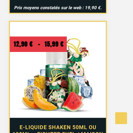
Prix moyens constatés sur le web : 19,90 €.
Plage
12,90
€
–
15,99
€
de
prix :
12,90 €
à
15,99 €
E-LIQUIDE SHAKEN 50ML OU