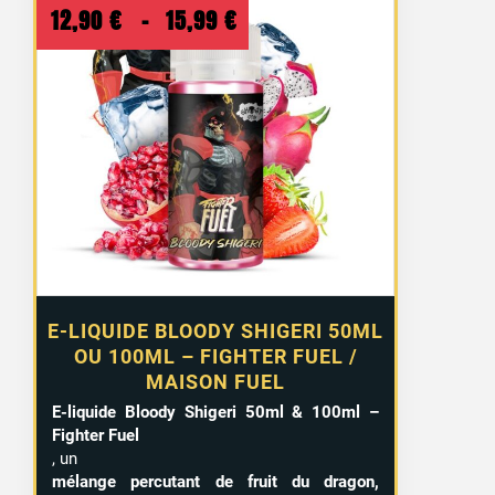
Plage
12,90
€
–
15,99
€
de
prix :
12,90 €
à
15,99 €
E-LIQUIDE BLOODY SHIGERI 50ML
OU 100ML – FIGHTER FUEL /
MAISON FUEL
E-liquide Bloody Shigeri 50ml & 100ml –
Fighter Fuel
, un
mélange percutant de fruit du dragon,