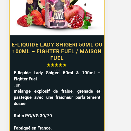
à
15,99 €
E-LIQUIDE LADY SHIGERI 50ML OU
100ML – FIGHTER FUEL / MAISON
FUEL
E-liquide Lady Shigeri 50ml & 100ml –
Fighter Fuel
, un
mélange explosif de fraise, grenade et
pastèque avec une fraîcheur parfaitement
dosée
.
Ratio PG/VG 30/70
.
Fabriqué en France.