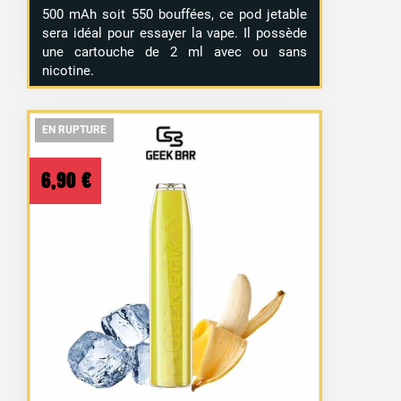
500 mAh soit 550 bouffées, ce pod jetable
sera idéal pour essayer la vape. Il possède
une cartouche de 2 ml avec ou sans
nicotine.
EN RUPTURE
EN RUPTURE
EN RUPTURE
6,90
€