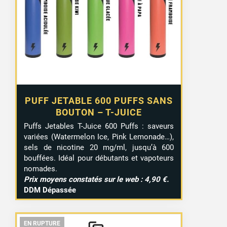
était :
est :
3,99 €.
2,20 €.
PUFF JETABLE 600 PUFFS SANS
BOUTON – T-JUICE
Puffs Jetables T-Juice 600 Puffs : saveurs
variées (Watermelon Ice, Pink Lemonade…),
sels de nicotine 20 mg/ml, jusqu’à 600
bouffées. Idéal pour débutants et vapoteurs
nomades.
Prix moyens constatés sur le web : 4,90 €.
DDM Dépassée
EN RUPTURE
EN RUPTURE
EN RUPTURE