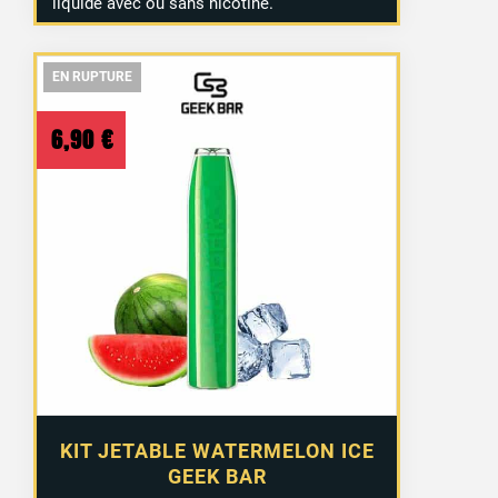
liquide avec ou sans nicotine.
EN RUPTURE
EN RUPTURE
EN RUPTURE
6,90
€
KIT JETABLE WATERMELON ICE
GEEK BAR