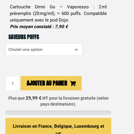
prix
prix
Cartouche Omni Go – Vaporesso : 2 ml
préremplis (20 mg/ml), ≈ 600 puffs. Compatible
initial
actuel
uniquement avec le pod Dojo.
était :
est :
Prix moyen constaté : 7,90 €
SAVEURS PUFFS
4,99 €.
4,75 €.
quantité
AJOUTER AU PANIER
de
Cartouches
29,99 €
Plus que
HT
pour la livraison gratuite (selon
Pod
pays destinataire).
Omni
Go
2ml
Livraison en France, Belgique, Luxembourg et
-