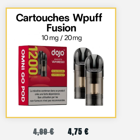
€
4,75
€
4,99
Le
Le