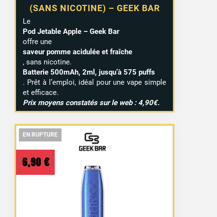
(SANS NICOTINE) – GEEK BAR
Le
Pod Jetable Apple – Geek Bar
offre une
saveur pomme acidulée et fraîche
, sans nicotine.
Batterie 500mAh, 2ml, jusqu’à 575 puffs
. Prêt à l’emploi, idéal pour une vape simple
et efficace.
Prix moyens constatés sur le web : 4,90€.
EN RUPTURE
EN RUPTURE
EN RUPTURE
6,90
€