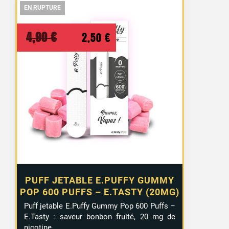
EN RUPTURE
EN RUPTURE
EN RUPTURE
Le
Le
4,90
€
2,50
€
prix
prix
initial
actuel
était :
est :
4,90 €.
2,50 €.
PUFF JETABLE E.PUFFY GUMMY
POP 600 PUFFS – E.TASTY (20MG)
Puff jetable E.Puffy Gummy Pop 600 Puffs –
E.Tasty : saveur bonbon fruité, 20 mg de
nicotine.