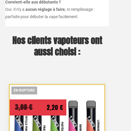
Convient-elle aux débutants ?
Oui. Il n’y a
aucun réglage à faire
, ni remplissage :
parfaite pour débuter la vape facilement.
Nos clients vapoteurs ont
aussi choisi :
EN RUPTURE
EN RUPTURE
EN RUPTURE
Le
Le
3,99
€
2,20
€
prix
prix
initial
actuel