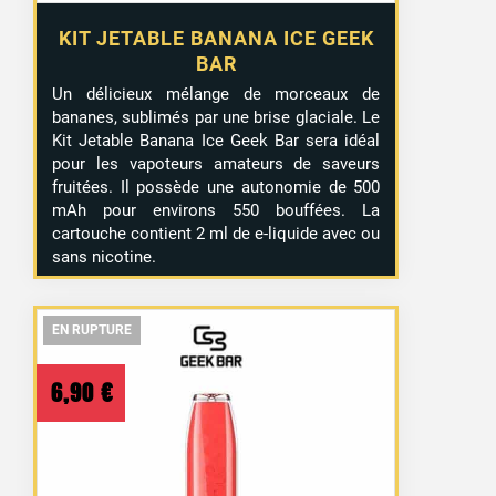
KIT JETABLE BANANA ICE GEEK
BAR
Un délicieux mélange de morceaux de
bananes, sublimés par une brise glaciale. Le
Kit Jetable Banana Ice Geek Bar sera idéal
pour les vapoteurs amateurs de saveurs
fruitées. Il possède une autonomie de 500
mAh pour environs 550 bouffées. La
cartouche contient 2 ml de e-liquide avec ou
sans nicotine.
EN RUPTURE
EN RUPTURE
EN RUPTURE
6,90
€