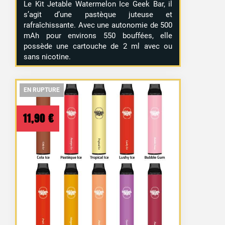
Le Kit Jetable Watermelon Ice Geek Bar, il
s’agit d’une pastèque juteuse et
rafraîchissante. Avec une autonomie de 500
mAh pour environs 550 bouffées, elle
possède une cartouche de 2 ml avec ou
sans nicotine.
EN RUPTURE
EN RUPTURE
EN RUPTURE
11,90
€