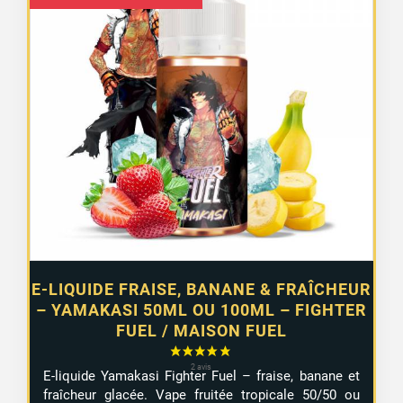
de
prix :
12,99 €
à
14,99 €
E-LIQUIDE FRAISE, BANANE & FRAÎCHEUR
– YAMAKASI 50ML OU 100ML – FIGHTER
FUEL / MAISON FUEL
E-liquide Yamakasi Fighter Fuel – fraise, banane et
fraîcheur glacée. Vape fruitée tropicale 50/50 ou