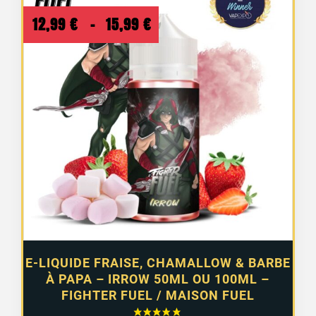
Plage
12,99
€
–
15,99
€
de
prix :
12,99 €
à
15,99 €
E-LIQUIDE FRAISE, CHAMALLOW & BARBE
À PAPA – IRROW 50ML OU 100ML –
FIGHTER FUEL / MAISON FUEL