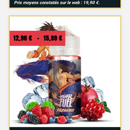
Prix moyens constatés sur le web : 19,90 €.
Plage
12,90
€
–
15,99
€
de
prix :
12,90 €
à
15,99 €