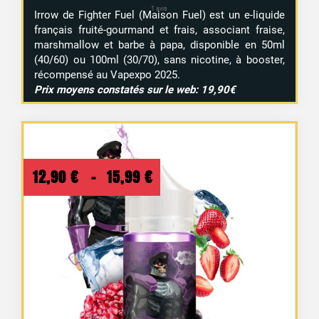
Irrow de Fighter Fuel (Maison Fuel) est un e-liquide
français fruité-gourmand et frais, associant fraise,
marshmallow et barbe à papa, disponible en 50ml
(40/60) ou 100ml (30/70), sans nicotine, à booster,
récompensé au Vapexpo 2025.
Prix moyens constatés sur le web: 19,90€
2 avis
Plage
12,90
€
–
15,99
€
de
prix :
12,90 €
à
15,99 €