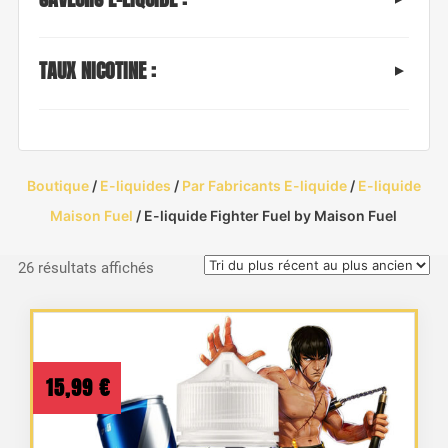
TAUX NICOTINE :
Boutique
/
E-liquides
/
Par Fabricants E-liquide
/
E-liquide
Maison Fuel
/ E-liquide Fighter Fuel by Maison Fuel
Trié
26 résultats affichés
du
plus
récent
au
15,99
€
plus
ancien