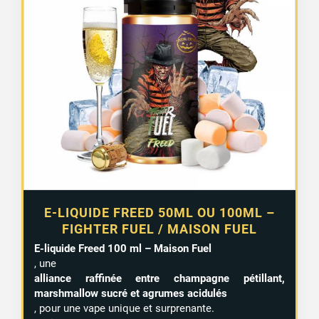
prix :
1 avis
12,90 €
à
15,99 €
E-LIQUIDE FREED 50ML OU 100ML –
FIGHTER FUEL / MAISON FUEL
E-liquide Freed 100 ml – Maison Fuel
, une
alliance raffinée entre champagne pétillant,
marshmallow sucré et agrumes acidulés
, pour une vape unique et surprenante.