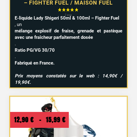
– FIGHTER FUEL / MAISON FUEL
E-liquide Lady Shigeri 50ml & 100ml – Fighter Fuel
, un
mélange explosif de fraise, grenade et pastèque
avec une fraîcheur parfaitement dosée
.
Ratio PG/VG 30/70
.
Fabriqué en France.
Prix moyens constatés sur le web : 14,90€ /
19,90€.
Plage
12,90
€
–
15,99
€
de