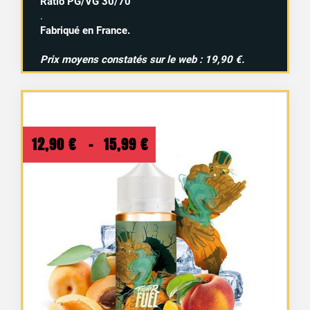
Ratio PG/VG 30/70
.
Fabriqué en France.
Prix moyens constatés sur le web : 19,90 €.
Plage
12,90
€
–
15,99
€
de
prix :
12,90 €
à
15,99 €