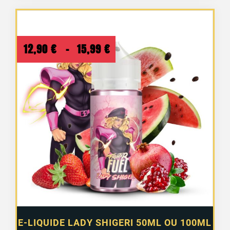
Plage
12,90
€
–
15,99
€
de
prix :
12,90 €
à
15,99 €
2 avis
E-LIQUIDE LADY SHIGERI 50ML OU 100ML