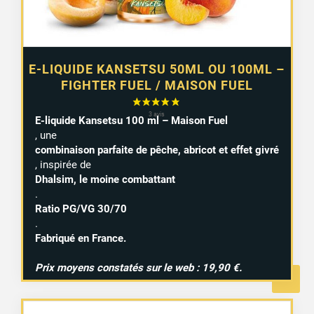
E-LIQUIDE KANSETSU 50ML OU 100ML –
FIGHTER FUEL / MAISON FUEL
E-liquide Kansetsu 100 ml – Maison Fuel
, une
combinaison parfaite de pêche, abricot et effet givré
, inspirée de
Dhalsim, le moine combattant
.
Ratio PG/VG 30/70
.
Fabriqué en France.
Prix moyens constatés sur le web : 19,90 €.