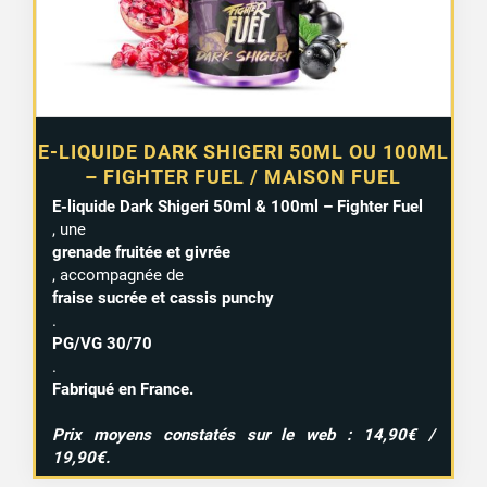
E-LIQUIDE DARK SHIGERI 50ML OU 100ML
– FIGHTER FUEL / MAISON FUEL
E-liquide Dark Shigeri 50ml & 100ml – Fighter Fuel
, une
grenade fruitée et givrée
, accompagnée de
fraise sucrée et cassis punchy
.
PG/VG 30/70
.
Fabriqué en France.
Prix moyens constatés sur le web : 14,90€ /
19,90€.