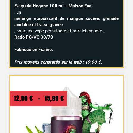
E-liquide Hogano 100 ml – Maison Fuel
, un
mélange surpuissant de mangue sucrée, grenade
acidulée et fraise glacée
, pour une vape percutante et rafraîchissante.
Ratio PG/VG 30/70
.
Fabriqué en France.
Prix moyens constatés sur le web : 19,90 €.
Plage
12,90
€
–
15,99
€
de
prix :
12,90 €