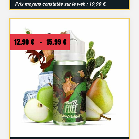
Prix moyens constatés sur le web : 19,90 €.
Plage
12,90
€
–
15,99
€
de
prix :
12,90 €
à
15,99 €