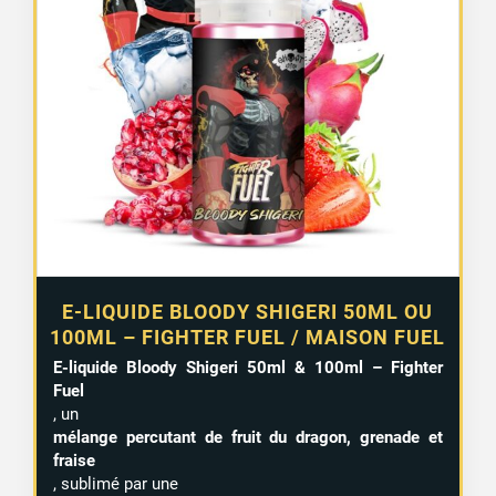
prix :
12,90 €
à
15,99 €
E-LIQUIDE BLOODY SHIGERI 50ML OU
100ML – FIGHTER FUEL / MAISON FUEL
E-liquide Bloody Shigeri 50ml & 100ml – Fighter
Fuel
, un
mélange percutant de fruit du dragon, grenade et
fraise
, sublimé par une