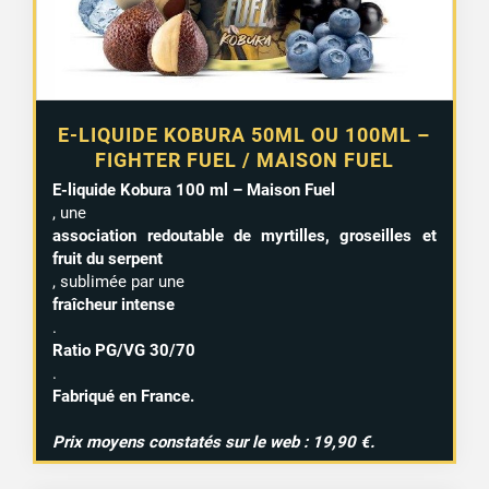
E-LIQUIDE KOBURA 50ML OU 100ML –
FIGHTER FUEL / MAISON FUEL
E-liquide Kobura 100 ml – Maison Fuel
, une
association redoutable de myrtilles, groseilles et
fruit du serpent
, sublimée par une
fraîcheur intense
.
Ratio PG/VG 30/70
.
Fabriqué en France.
Prix moyens constatés sur le web : 19,90 €.