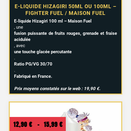
E-LIQUIDE HIZAGIRI 50ML OU 100ML –
FIGHTER FUEL / MAISON FUEL
E-liquide Hizagiri 100 ml – Maison Fuel
, une
fusion puissante de fruits rouges, grenade et fraise
acidulée
, avec
une touche glacée percutante
.
Ratio PG/VG 30/70
.
Fabriqué en France.
Prix moyens constatés sur le web : 19,90 €.
1 avis
Plage
12,90
€
–
15,99
€