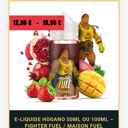
Plage
12,90
€
–
15,99
€
de
prix :
12,90 €
à
15,99 €
E-LIQUIDE HOGANO 50ML OU 100ML –
FIGHTER FUEL / MAISON FUEL