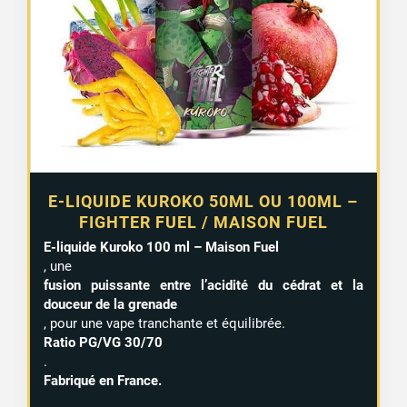
à
15,99 €
2 avis
E-LIQUIDE KUROKO 50ML OU 100ML –
FIGHTER FUEL / MAISON FUEL
E-liquide Kuroko 100 ml – Maison Fuel
, une
fusion puissante entre l’acidité du cédrat et la
douceur de la grenade
, pour une vape tranchante et équilibrée.
Ratio PG/VG 30/70
.
Fabriqué en France.