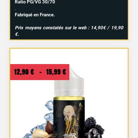
Ratio PG/VG 30/70
.
Fabriqué en France.
Prix moyens constatés sur le web : 14,90€ / 19,90
€.
Plage
12,90
€
–
15,99
€
de
prix :
12,90 €
à
15,99 €