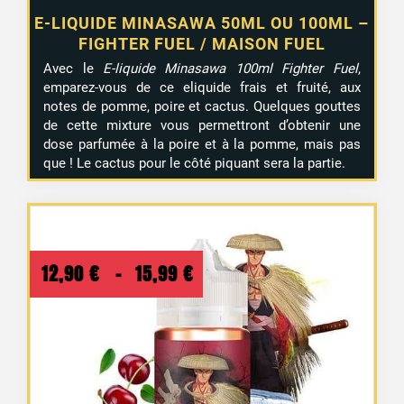
E-LIQUIDE MINASAWA 50ML OU 100ML –
FIGHTER FUEL / MAISON FUEL
Avec le
E-liquide Minasawa 100ml Fighter Fuel
,
emparez-vous de ce eliquide frais et fruité, aux
notes de pomme, poire et cactus. Quelques gouttes
de cette mixture vous permettront d’obtenir une
dose parfumée à la poire et à la pomme, mais pas
que ! Le cactus pour le côté piquant sera la partie.
Plage
12,90
€
–
15,99
€
de
prix :
12,90 €
à