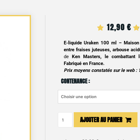
12,90
€
E-liquide Uraken 100 ml – Maison
entre fraises juteuses, arbouse acid
de
Ken Masters, le combattant l
Fabriqué en France.
Prix moyens constatés sur le web : 
CONTENANCE :
quantité
AJOUTER AU PANIER
de
E-
liquide