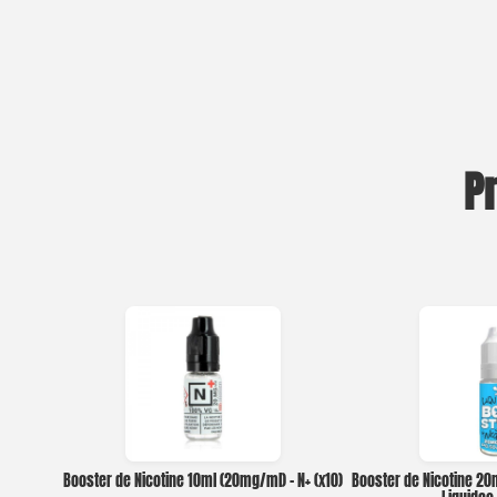
P
Booster de Nicotine 10ml (20mg/ml) – N+ (x10)
Booster de Nicotine 2