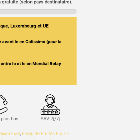
n gratuite (selon pays destinataire).
gique, Luxembourg et UE
e avant le
en Colissimo (pour la
entre le
et le
en Mondial Relay
s plus bas
SAV 7j/7j
aison Fuel
,
E-liquide Fruités Frais -