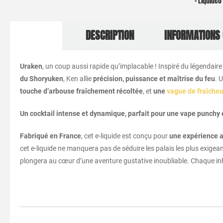
– Liquide
DESCRIPTION
INFORMATIONS
Uraken
, un coup aussi rapide qu’implacable ! Inspiré du légendair
du Shoryuken
, Ken allie
précision, puissance et maîtrise du feu
. 
touche d’arbouse fraîchement récoltée
, et
une
vague de fraîcheu
Un cocktail intense et dynamique, parfait pour une vape punchy e
Fabriqué en France
, cet e-liquide est conçu pour
une expérience a
cet e-liquide ne manquera pas de séduire les palais les plus exigea
plongera au cœur d’une aventure gustative inoubliable. Chaque inh