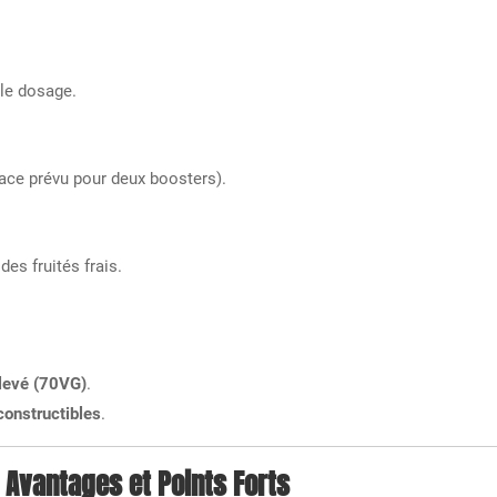
 le dosage.
ace prévu pour deux boosters).
ides fruités frais.
levé (70VG)
.
constructibles
.
Avantages et Points Forts