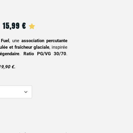
15,99
€
Plage
–
de
 Fuel
, une
association percutante
ulée et fraîcheur glaciale
, inspirée
prix :
égendaire
.
Ratio PG/VG 30/70
.
12,90 €
19,90 €.
à
15,99 €