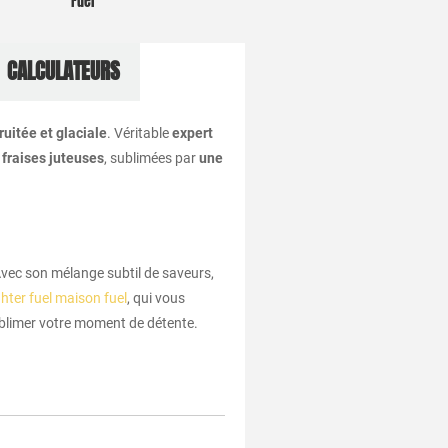
Fuel
CALCULATEURS
ruitée et glaciale
. Véritable
expert
fraises juteuses
, sublimées par
une
 Avec son mélange subtil de saveurs,
ighter fuel maison fuel
, qui vous
ublimer votre moment de détente.