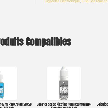
Cigarette Electronique
,
E-liquide Maison
roduits Compatibles
0mg/ml – 30/70 ou 50/50
Booster Sel de Nicotine 10ml (20mg/ml) –
E-liquid