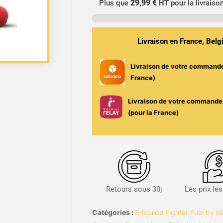
29,99 €
Plus que
HT
pour la livraiso
Uraken
50ml
ou
Livraison en France, Bel
100ml
-
Livraison de votre command
Fighter
France)
Fuel
/
Livraison de votre commande 
Maison
(pour la France)
Fuel
Retours sous 30j
Les prix le
Catégories :
E-liquide Fighter Fuel by M