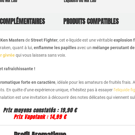
o ou MX Lab
Liquideo ou MX Lab
 COMPLÉMENTAIRES
PRODUITS COMPATIBLES
e
Ken Masters
de
Street Fighter
, cet e-liquide est une véritable
explosion f
Uraken, quant à lui,
enflamme les papilles
avec un
mélange percutant de 
r givrée
qui vous laissera sans voix.
t rafraîchissante !
romatique forte en caractère
, idéale pour les amateurs de fruités frais.
nts. En quête d’une expérience unique, n’hésitez pas à essayer
l’eliquide f
alation est une invitation à découvrir des notes délicates qui viennent s
Prix moyens constatés :
19,90 €
Prix Vapotank :
14,99 €