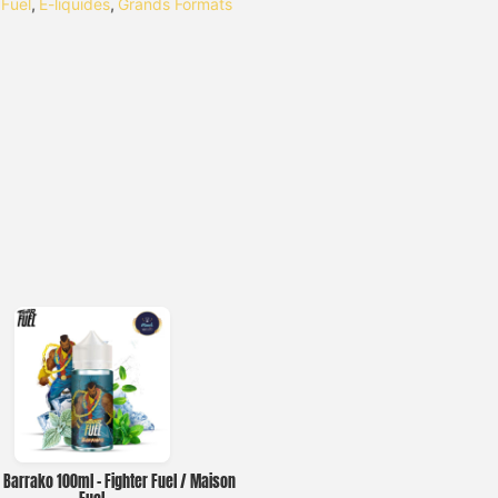
 Fuel
,
E-liquides
,
Grands Formats
e Barrako 100ml – Fighter Fuel / Maison