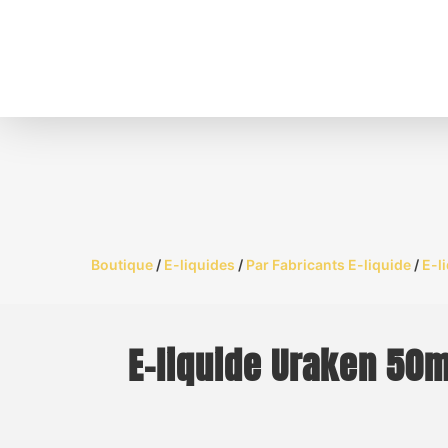
Boutique
/
E-liquides
/
Par Fabricants E-liquide
/
E-l
E-liquide Uraken 50m