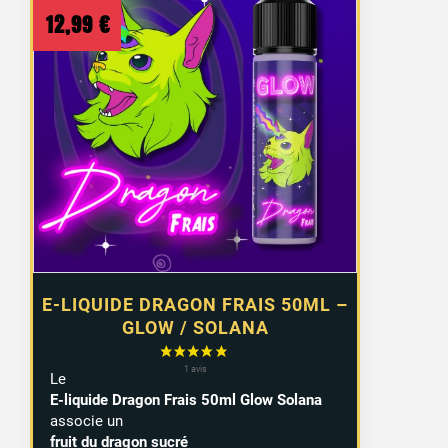
12,99
€
E-LIQUIDE DRAGON FRAIS 50ML –
GLOW / SOLANA
Le
1 avis
E-liquide Dragon Frais 50ml Glow Solana
associe un
fruit du dragon sucré