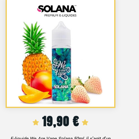
19,90
€
E-liquide We Are Vape Solana 50ml
, il s’agit d’un