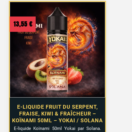
13,55
€
E-LIQUIDE FRUIT DU SERPENT,
FRAISE, KIWI & FRAÎCHEUR –
KOÏNAMI 50ML – YOKAI / SOLANA
E-liquide Koïnami 50ml Yokai par Solana.