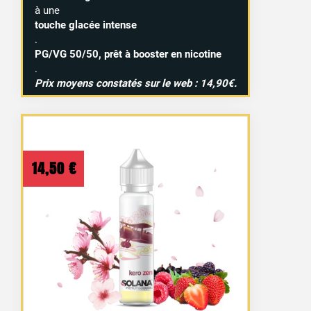
à une
touche glacée intense
.
PG/VG 50/50, prêt à booster en nicotine
.
Prix moyens constatés sur le web : 14,90€.
14,50
€