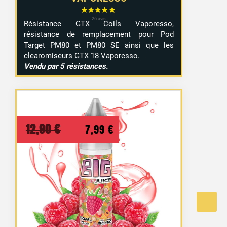
Résistance GTX Coils Vaporesso,
résistance de remplacement pour Pod
Target PM80 et PM80 SE ainsi que les
clearomiseurs GTX 18 Vaporesso.
Vendu par 5 résistances.
Le
Le
12,90
€
7,99
€
prix
prix
initial
actuel
était :
est :
12,90 €.
7,99 €.