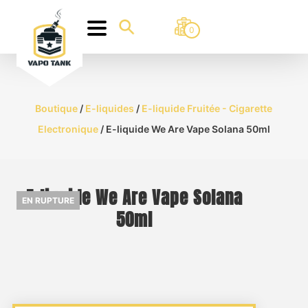
0
Boutique
/
E-liquides
/
E-liquide Fruitée - Cigarette
Electronique
/ E-liquide We Are Vape Solana 50ml
E-liquide We Are Vape Solana
EN RUPTURE
50ml