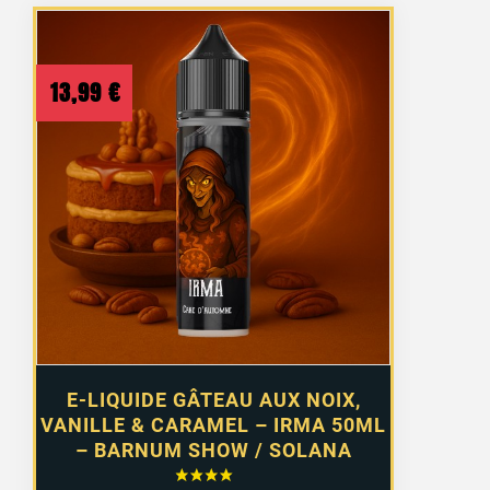
13,99
€
E-LIQUIDE GÂTEAU AUX NOIX,
VANILLE & CARAMEL – IRMA 50ML
– BARNUM SHOW / SOLANA