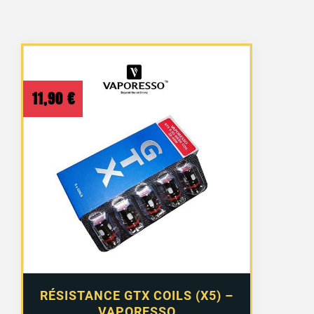
11,90
€
RÉSISTANCE GTX COILS (X5) –
VAPORESSO