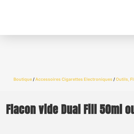
Boutique
/
Accessoires Cigarettes Electroniques
/
Outils, 
Flacon vide Dual Fill 50ml o