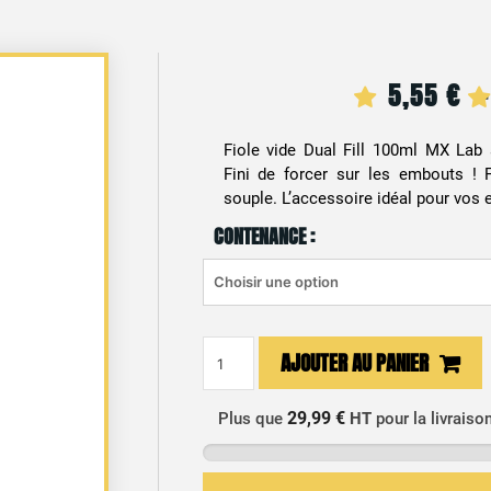
5,55
€
Fiole vide Dual Fill 100ml MX Lab 
Fini de forcer sur les embouts ! F
souple. L’accessoire idéal pour vos e
CONTENANCE :
quantité
AJOUTER AU PANIER
de
Flacon
29,99 €
Plus que
HT
pour la livraiso
vide
Dual
Fill