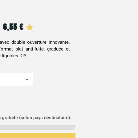
6,55
€
Plage
–
de
avec double ouverture innovante.
ormat plat anti-fuite, graduée et
prix :
-liquides DIY.
5,55 €
à
6,55 €
n gratuite (selon pays destinataire).