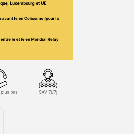
gique, Luxembourg et UE
e avant le
en Colissimo (pour la
entre le
et le
en Mondial Relay
s plus bas
SAV 7j/7j