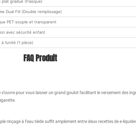
n plat gradué (Flasque)
e Dual Fill (Double remplissage)
ique PET souple et transparent
on avec sécurité enfant
à l’unité (1 pièce)
FAQ Produit
’ouvre pour vous laisser un grand goulot facilitant le versement des ingré
igarette.
ple rinçage à l’eau tiède suffit amplement entre deux recettes de e-liquides 