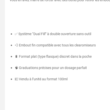
vous en avez marre de forcer avec des outils pour retirer les embouts
✅ Système “Dual Fill” à double ouverture sans outil
💨 Embout fin compatible avec tous les clearomiseurs
🔋 Format plat (type flasque) discret dans la poche
🧠 Graduations précises pour un dosage parfait
💶 Vendu à l’unité au format 100ml