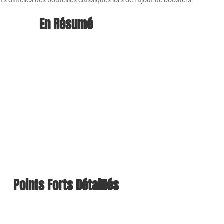
 difficiles des bouteilles classiques lors de l’ajout de boosters.
En Résumé
Points Forts Détaillés