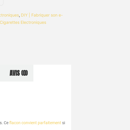
ctroniques
,
DIY | Fabriquer son e-
Cigarettes Electroniques
AVIS (0)
ts. Ce
flacon convient parfaitement
si