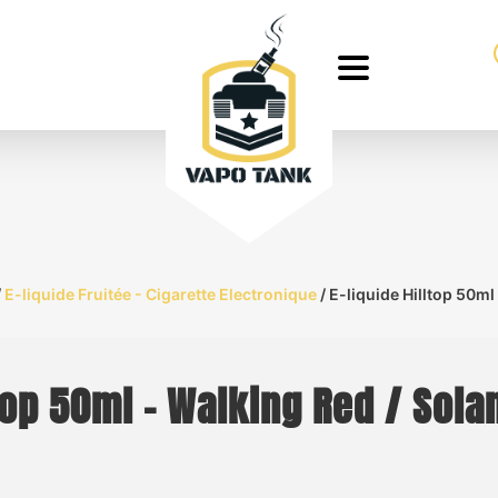
/
E-liquide Fruitée - Cigarette Electronique
/ E-liquide Hilltop 50ml
ltop 50ml – Walking Red / Sola