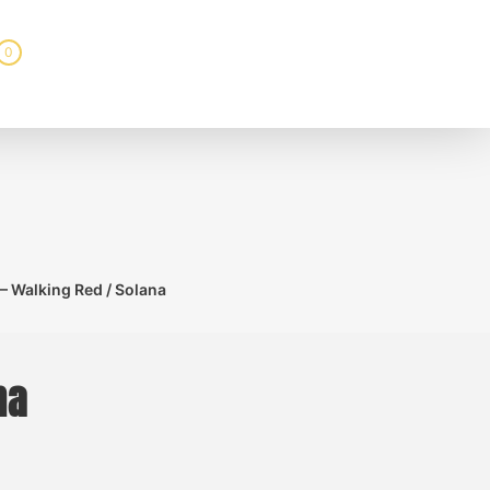
0
 – Walking Red / Solana
na