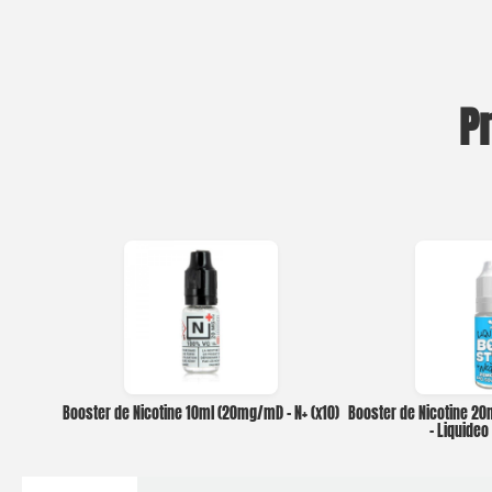
P
Booster de Nicotine 10ml (20mg/ml) – N+ (x10)
Booster de Nicotine 2
– Liquide