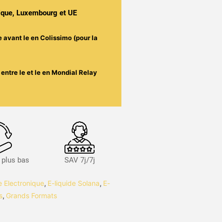
gique, Luxembourg et UE
e avant le
en Colissimo (pour la
entre le
et le
en Mondial Relay
s plus bas
SAV 7j/7j
te Electronique
,
E-liquide Solana
,
E-
s
,
Grands Formats