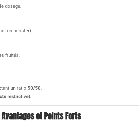
 le dosage.
ur un booster).
es fruités.
tant un ratio
50/50
.
cte restrictive)
.
Avantages et Points Forts