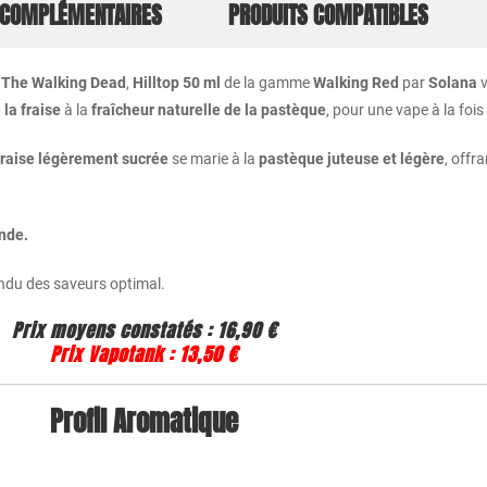
 COMPLÉMENTAIRES
PRODUITS COMPATIBLES
e
The Walking Dead
,
Hilltop 50 ml
de la gamme
Walking Red
par
Solana
v
la fraise
à la
fraîcheur naturelle de la pastèque
, pour une vape à la fois
fraise légèrement sucrée
se marie à la
pastèque juteuse et légère
, offr
nde.
rendu des saveurs optimal.
Prix moyens constatés :
16,90 €
Prix Vapotank :
13,50 €
Profil Aromatique