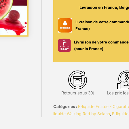
-
Livraison en France, Bel
Walking
Red
Livraison de votre command
/
France)
Solana
Livraison de votre commande 
(pour la France)
Retours sous 30j
Les prix le
Catégories :
E-liquide Fruitée - Cigaret
liquide Walking Red by Solana
,
E-liquide