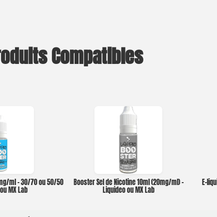
roduits Compatibles
0mg/ml – 30/70 ou 50/50
Booster Sel de Nicotine 10ml (20mg/ml) –
E-liq
o ou MX Lab
Liquideo ou MX Lab