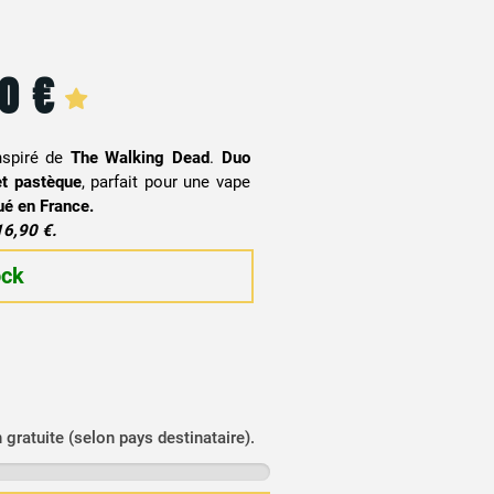
50
€
inspiré de
The Walking Dead
.
Duo
 et pastèque
, parfait pour une vape
ué en France.
16,90 €.
ock
n gratuite (selon pays destinataire).