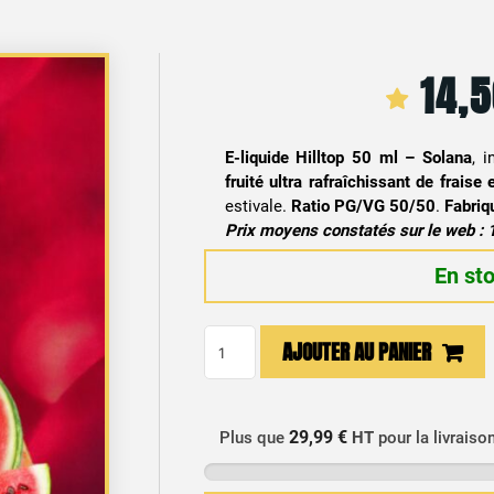
14,
E-liquide Hilltop 50 ml – Solana
, 
fruité ultra rafraîchissant de fraise
estivale.
Ratio PG/VG 50/50
.
Fabriq
Prix moyens constatés sur le web : 
En st
quantité
AJOUTER AU PANIER
de
E-
liquide
29,99 €
Plus que
HT
pour la livraiso
Hilltop
50ml