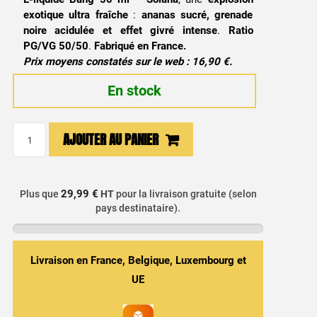
exotique ultra fraîche
:
ananas sucré, grenade
noire acidulée et effet givré intense
.
Ratio
PG/VG 50/50
.
Fabriqué en France.
Prix moyens constatés sur le web : 16,90 €.
En stock
quantité
AJOUTER AU PANIER
de
E-
liquide
29,99 €
Plus que
HT
pour la livraison gratuite (selon
Bang
pays destinataire).
50ml
-
Splash
Livraison en France, Belgique, Luxembourg et
/
UE
Solana