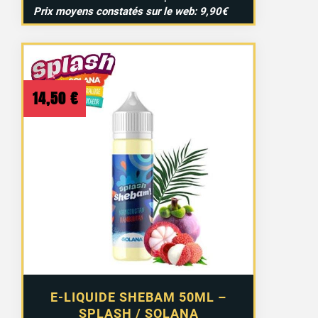
Prix moyens constatés sur le web: 9,90€
14,50
€
E-LIQUIDE SHEBAM 50ML –
SPLASH / SOLANA