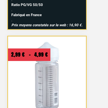
Ratio PG/VG 50/50
.
Fabriqué en France
.
Prix moyens constatés sur le web : 16,90 €.
Plage
2,99
€
–
4,99
€
de
prix :
2,99 €
à
4,99 €