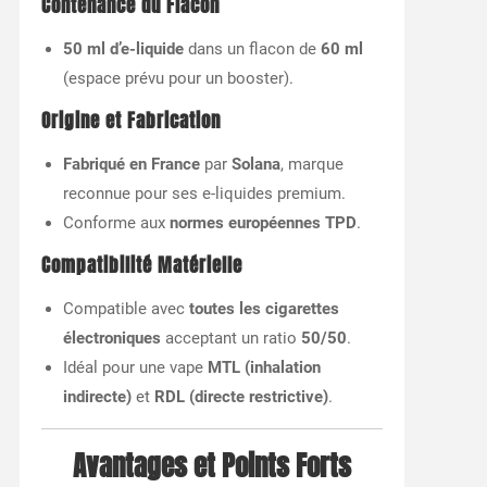
Contenance du Flacon
50 ml d’e-liquide
dans un flacon de
60 ml
(espace prévu pour un booster).
Origine et Fabrication
Fabriqué en France
par
Solana
, marque
reconnue pour ses e-liquides premium.
Conforme aux
normes européennes TPD
.
Compatibilité Matérielle
Compatible avec
toutes les cigarettes
électroniques
acceptant un ratio
50/50
.
Idéal pour une vape
MTL (inhalation
indirecte)
et
RDL (directe restrictive)
.
Avantages et Points Forts