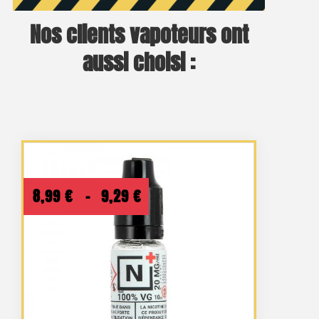
Nos clients vapoteurs ont
aussi choisi :
Plage
8,99
€
–
9,29
€
de
prix :
8,99 €
à