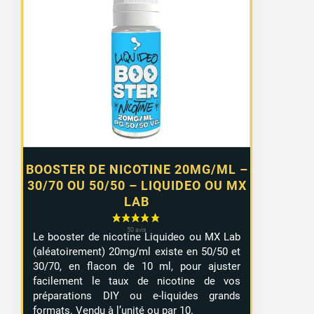
prix :
0,99 €
à
7,99 €
BOOSTER DE NICOTINE 20MG/ML –
30/70 OU 50/50 – LIQUIDEO OU MX
LAB
Le booster de nicotine Liquideo ou MX Lab
(aléatoirement) 20mg/ml existe en 50/50 et
30/70, en flacon de 10 ml, pour ajuster
facilement le taux de nicotine de vos
préparations DIY ou e-liquides grands
formats. Vendu à l’unité ou par 10.