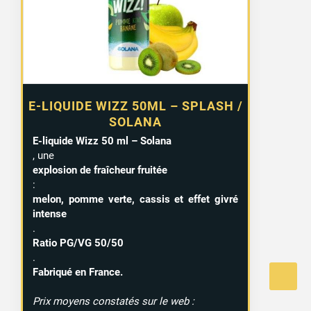
E-LIQUIDE WIZZ 50ML – SPLASH /
SOLANA
E-liquide Wizz 50 ml – Solana
, une
explosion de fraîcheur fruitée
:
melon, pomme verte, cassis et effet givré
intense
.
Ratio PG/VG 50/50
.
Fabriqué en France.
Prix moyens constatés sur le web :