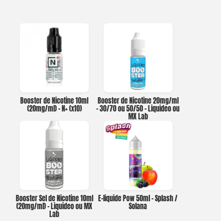
Booster de Nicotine 10ml
Booster de Nicotine 20mg/ml
(20mg/ml) – N+ (x10)
– 30/70 ou 50/50 – Liquideo ou
MX Lab
Booster Sel de Nicotine 10ml
E-liquide Pow 50ml – Splash /
(20mg/ml) – Liquideo ou MX
Solana
Lab