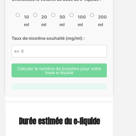
10
20
50
100
200
ml
ml
ml
ml
ml
Taux de nicotine souhaité (mg/ml) :
Calculer le nombre de boosters pour votre
base e-liquide
Durée estimée du e-liquide