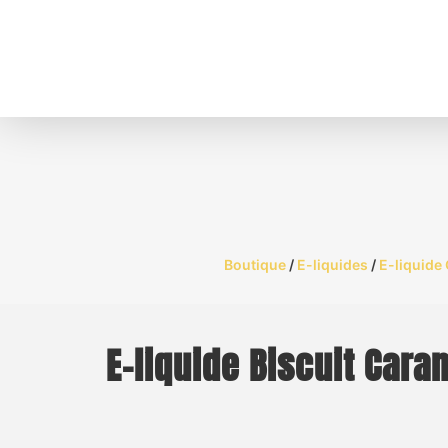
Boutique
/
E-liquides
/
E-liquide
E-liquide Biscuit Cara