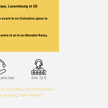
gique, Luxembourg et UE
e avant le
en Colissimo (pour la
entre le
et le
en Mondial Relay
s plus bas
SAV 7j/7j
cuit by Solana
,
E-liquide Gourmand -
,
E-liquides
,
Grands Formats