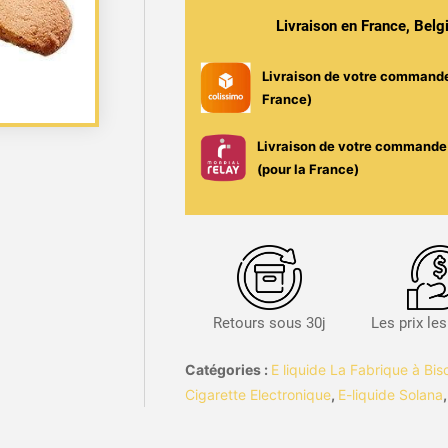
50ml
Livraison en France, Bel
-
La
Livraison de votre command
Fabrique
France)
à
Biscuit
Livraison de votre commande 
/
(pour la France)
Solana
Retours sous 30j
Les prix le
Catégories :
E liquide La Fabrique à Bis
Cigarette Electronique
,
E-liquide Solana