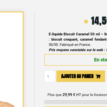
14,
E-liquide Biscuit Caramel 50 ml – S
:
biscuit croquant, caramel fondant
50/50. Fabriqué en France.
Prix moyens constatés sur le web : 
En st
quantité
AJOUTER AU PANIER
de
E-
liquide
29,99 €
Plus que
HT
pour la livraiso
Biscuit
Caramel