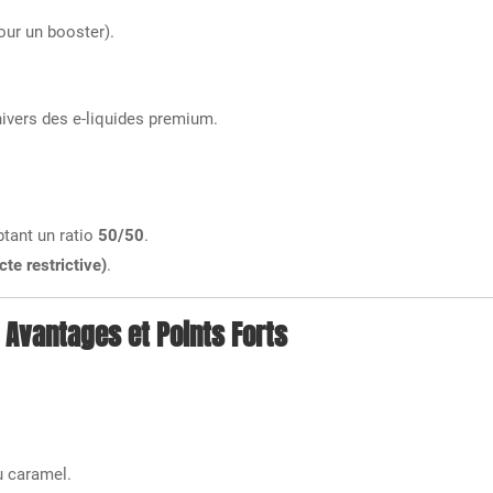
ur un booster).
nivers des e-liquides premium.
tant un ratio
50/50
.
cte restrictive)
.
Avantages et Points Forts
du caramel.