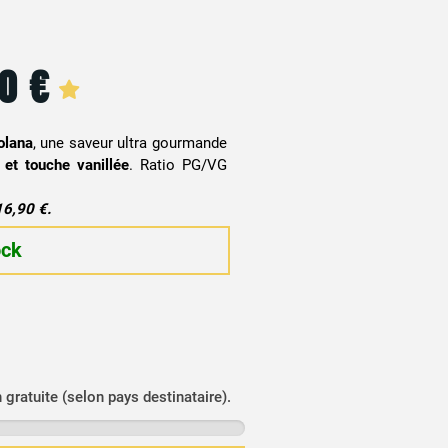
50
€
olana
, une saveur ultra gourmande
 et touche vanillée
. Ratio PG/VG
16,90 €.
ock
n gratuite (selon pays destinataire).