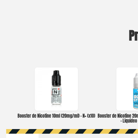
P
Booster de Nicotine 10ml (20mg/ml) – N+ (x10)
Booster de Nicotine 2
– Liquide