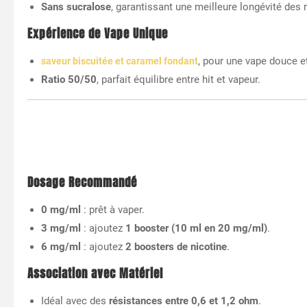
Sans sucralose
, garantissant une meilleure longévité des 
Expérience de Vape Unique
, pour une vape douce e
saveur biscuitée et caramel fondant
Ratio 50/50
, parfait équilibre entre hit et vapeur.
Dosage Recommandé
0 mg/ml
: prêt à vaper.
3 mg/ml
: ajoutez
1 booster (10 ml en 20 mg/ml)
.
6 mg/ml
: ajoutez
2 boosters de nicotine
.
Association avec Matériel
Idéal avec des
résistances entre 0,6 et 1,2 ohm
.