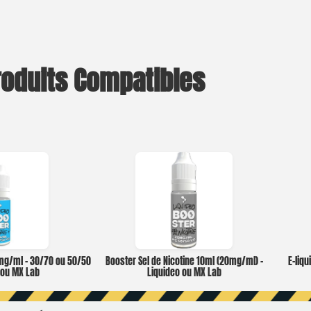
roduits Compatibles
0mg/ml – 30/70 ou 50/50
Booster Sel de Nicotine 10ml (20mg/ml) –
E-liqu
o ou MX Lab
Liquideo ou MX Lab