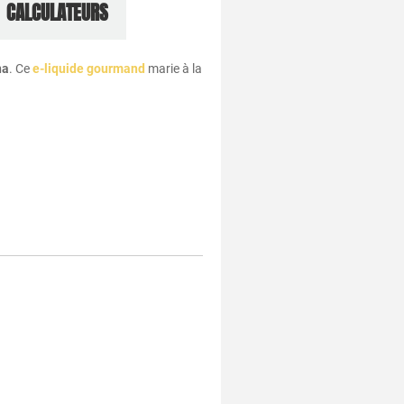
CALCULATEURS
na
. Ce
e-liquide gourmand
marie à la