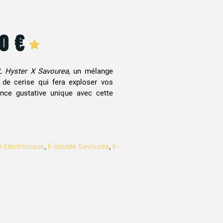
90
€
L Hyster X Savourea
, un mélange
 de cerise qui fera exploser vos
ence gustative unique avec cette
te Electronique
,
E-liquide Savouréa
,
E-