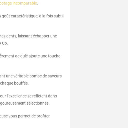
apotage incomparable
.
goût caractéristique, à la fois subtil
ines dents, laissant échapper une
w Up.
égèrement acidulé ajoute une touche
éant une véritable bombe de saveurs
à chaque bouffée.
our l’excellence se reflètent dans
 rigoureusement sélectionnés.
euse vous permet de profiter