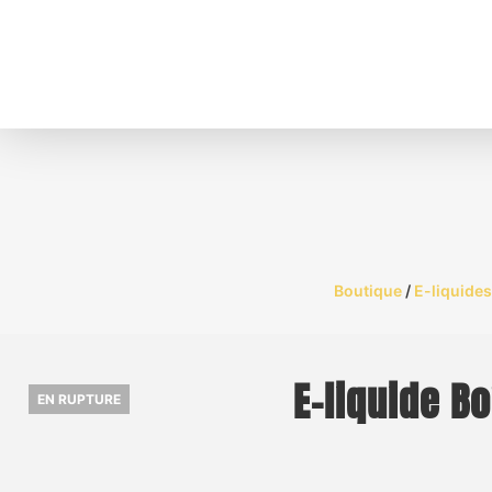
Boutique
/
E-liquides
E-liquide B
EN RUPTURE