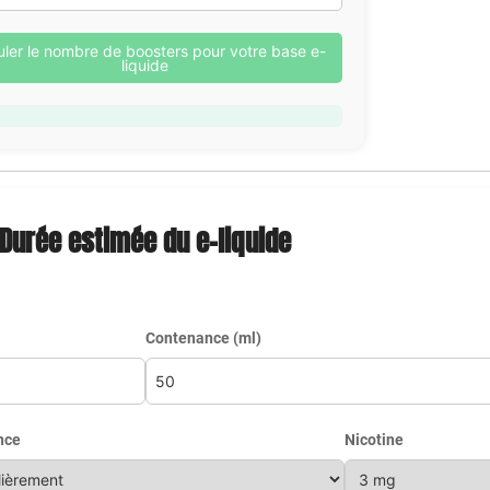
uler le nombre de boosters pour votre base e-
liquide
Durée estimée du e-liquide
Contenance (ml)
nce
Nicotine