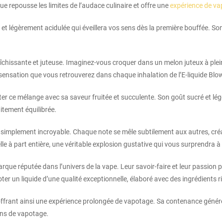
que repousse les limites de l’audace culinaire et offre une
expérience de v
 et légèrement acidulée qui éveillera vos sens dès la première bouffée. Son 
aîchissante et juteuse. Imaginez-vous croquer dans un melon juteux à ple
sensation que vous retrouverez dans chaque inhalation de l’E-liquide Blo
léter ce mélange avec sa saveur fruitée et succulente. Son goût sucré et l
itement équilibrée.
ut simplement incroyable. Chaque note se mêle subtilement aux autres, cr
lle à part entière, une véritable explosion gustative qui vous surprendra 
que réputée dans l’univers de la vape. Leur savoir-faire et leur passion p
ter un liquide d’une qualité exceptionnelle, élaboré avec des ingrédients
 offrant ainsi une expérience prolongée de vapotage. Sa contenance génér
ons de vapotage.