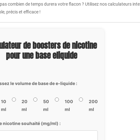
 pas combien de temps durera votre flacon ? Utilisez nos calculateurs int
e, précis et efficace !
ulateur de boosters de nicotine
pour une base eliquide
ssez le volume de base de e-liquide :
10
20
50
100
200
ml
ml
ml
ml
ml
e nicotine souhaité (mg/ml) :