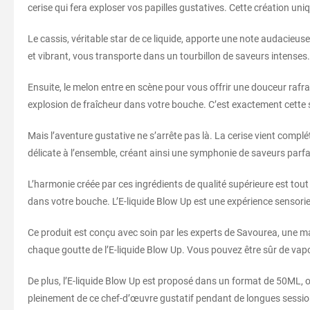
cerise qui fera exploser vos papilles gustatives. Cette création uni
Le cassis, véritable star de ce liquide, apporte une note audacieuse
et vibrant, vous transporte dans un tourbillon de saveurs intenses.
Ensuite, le melon entre en scène pour vous offrir une douceur rafr
explosion de fraîcheur dans votre bouche. C’est exactement cette 
Mais l’aventure gustative ne s’arrête pas là. La cerise vient comp
délicate à l’ensemble, créant ainsi une symphonie de saveurs parfa
L’harmonie créée par ces ingrédients de qualité supérieure est to
dans votre bouche. L’E-liquide Blow Up est une expérience sensorie
Ce produit est conçu avec soin par les experts de Savourea, une mar
chaque goutte de l’E-liquide Blow Up. Vous pouvez être sûr de vapo
De plus, l’E-liquide Blow Up est proposé dans un format de 50ML,
pleinement de ce chef-d’œuvre gustatif pendant de longues sessi