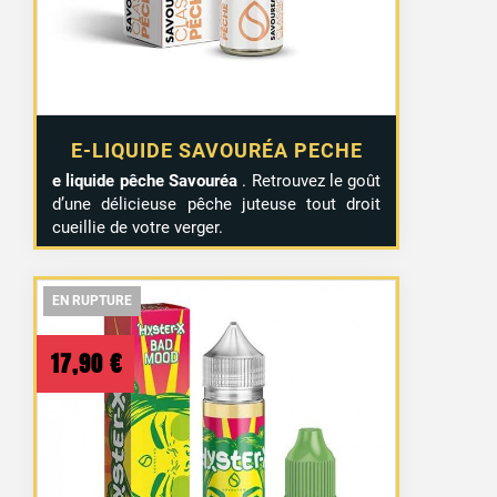
E-LIQUIDE SAVOURÉA PECHE
e liquide
pêche
Savouréa
. Retrouvez le goût
d’une délicieuse pêche juteuse tout droit
cueillie de votre verger.
EN RUPTURE
EN RUPTURE
EN RUPTURE
17,90
€