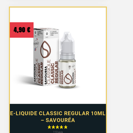
4,90
€
E-LIQUIDE CLASSIC REGULAR 10ML
– SAVOURÉA