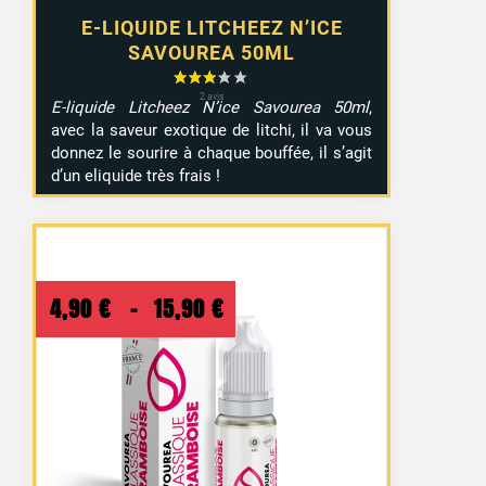
E-LIQUIDE LITCHEEZ N’ICE
SAVOUREA 50ML
E-liquide Litcheez N’ice Savourea 50ml
,
avec la saveur exotique de litchi, il va vous
donnez le sourire à chaque bouffée, il s’agit
d’un eliquide très frais !
Plage
4,90
€
–
15,90
€
de
prix :
4,90 €
à