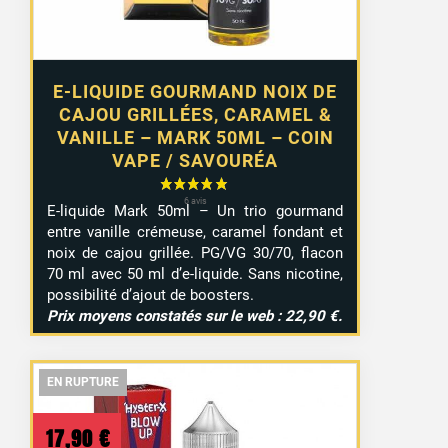
E-LIQUIDE GOURMAND NOIX DE
CAJOU GRILLÉES, CARAMEL &
VANILLE – MARK 50ML – COIN
VAPE / SAVOURÉA
E-liquide Mark 50ml – Un trio gourmand
entre vanille crémeuse, caramel fondant et
noix de cajou grillée. PG/VG 30/70, flacon
70 ml avec 50 ml d’e-liquide. Sans nicotine,
possibilité d’ajout de boosters.
Prix moyens constatés sur le web : 22,90 €.
EN RUPTURE
EN RUPTURE
EN RUPTURE
17,90
€