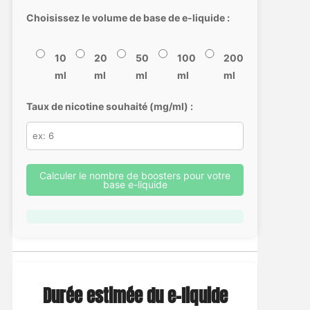
Choisissez le volume de base de e-liquide :
10
20
50
100
200
ml
ml
ml
ml
ml
Taux de nicotine souhaité (mg/ml) :
Calculer le nombre de boosters pour votre
base e-liquide
Durée estimée du e-liquide