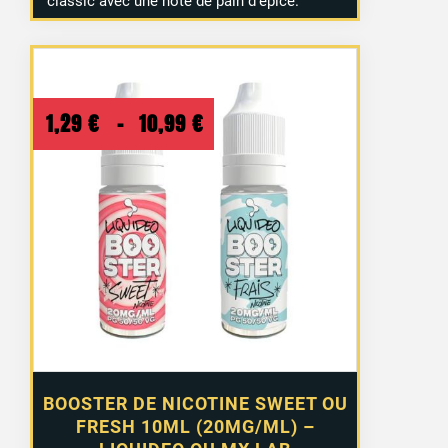
classic avec une note de pain d’épice.
Plage
1,29
€
–
10,99
€
de
prix :
1,29 €
à
10,99 €
BOOSTER DE NICOTINE SWEET OU
FRESH 10ML (20MG/ML) –