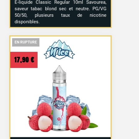
E-liquide Classic Regular 10ml Savourea,
saveur tabac blond sec et neutre. PG/VG
50/50, plusieurs taux de nicotine
disponibles.
EN RUPTURE
EN RUPTURE
EN RUPTURE
17,90
€