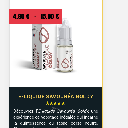
Plage
4,90
€
–
15,90
€
de
prix :
4,90 €
à
15,90 €
E-LIQUIDE SAVOURÉA GOLDY
Découvrez l’
E-liquide Savouréa Goldy
, une
expérience de vapotage inégalée qui incarne
la quintessence du tabac corsé neutre.