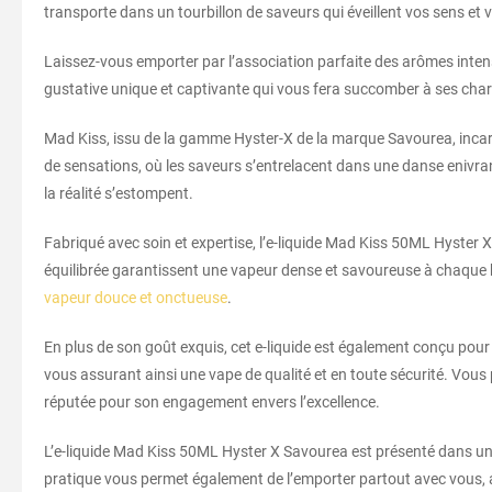
transporte dans un tourbillon de saveurs qui éveillent vos sens et 
Laissez-vous emporter par l’association parfaite des arômes intens
gustative unique et captivante qui vous fera succomber à ses cha
Mad Kiss, issu de la gamme Hyster-X de la marque Savourea, inca
de sensations, où les saveurs s’entrelacent dans une danse enivran
la réalité s’estompent.
Fabriqué avec soin et expertise, l’e-liquide Mad Kiss 50ML Hyster 
équilibrée garantissent une vapeur dense et savoureuse à chaque b
vapeur douce et onctueuse
.
En plus de son goût exquis, cet e-liquide est également conçu pour 
vous assurant ainsi une vape de qualité et en toute sécurité. Vous
réputée pour son engagement envers l’excellence.
L’e-liquide Mad Kiss 50ML Hyster X Savourea est présenté dans un 
pratique vous permet également de l’emporter partout avec vous, a