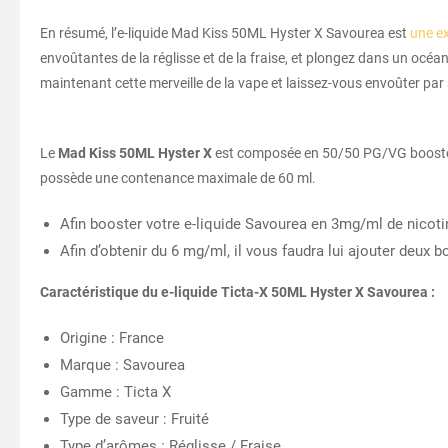
En résumé, l’e-liquide Mad Kiss 50ML Hyster X Savourea est
une e
envoûtantes de la réglisse et de la fraise, et plongez dans un océa
maintenant cette merveille de la vape et laissez-vous envoûter par 
Le
Mad Kiss 50ML Hyster X
est composée en 50/50 PG/VG boosté en 
possède une contenance maximale de 60 ml.
Afin booster votre e-liquide Savourea en 3mg/ml de nicotin
Afin d’obtenir du 6 mg/ml, il vous faudra lui ajouter deux
Caractéristique du e-liquide Ticta-X 50ML Hyster X Savourea :
Origine : France
Marque : Savourea
Gamme : Ticta X
Type de saveur : Fruité
Type d’arômes : Réglisse / Fraise