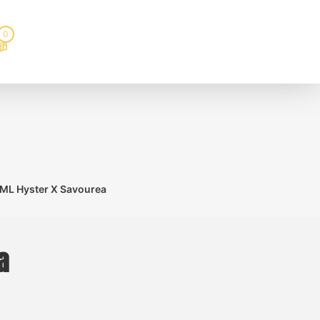
0
0ML Hyster X Savourea
a