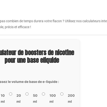
 pas combien de temps durera votre flacon ? Utilisez nos calculateurs int
e, précis et efficace !
ulateur de boosters de nicotine
pour une base eliquide
ssez le volume de base de e-liquide :
10
20
50
100
200
ml
ml
ml
ml
ml