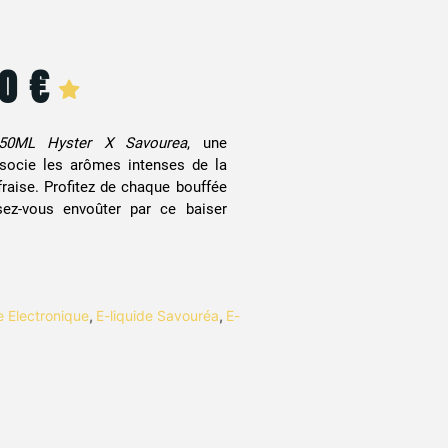
90
€
 50ML Hyster X Savourea
, une
ssocie les arômes intenses de la
fraise. Profitez de chaque bouffée
ez-vous envoûter par ce baiser
te Electronique
,
E-liquide Savouréa
,
E-