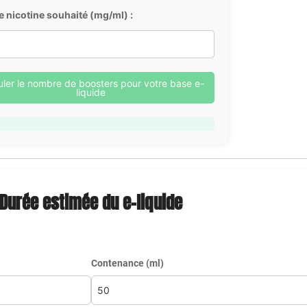
e nicotine souhaité (mg/ml) :
uler le nombre de boosters pour votre base e-
liquide
Durée estimée du e-liquide
Contenance (ml)