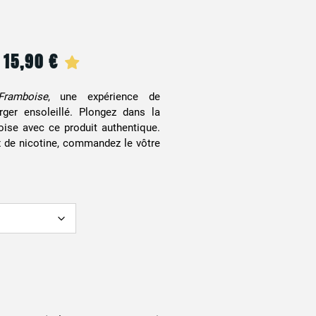
15,90
€
Plage
de
Framboise
, une expérience de
ger ensoleillé. Plongez dans la
prix :
oise avec ce produit authentique.
4,90 €
 de nicotine, commandez le vôtre
à
15,90 €