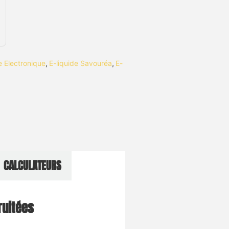
te Electronique
,
E-liquide Savouréa
,
E-
CALCULATEURS
ruitées