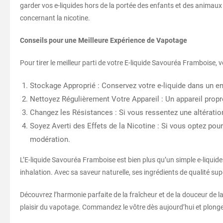
garder vos e-liquides hors de la portée des enfants et des anima
concernant la nicotine.
Conseils pour une Meilleure Expérience de Vapotage
Pour tirer le meilleur parti de votre E-liquide Savouréa Framboise, v
Stockage Approprié : Conservez votre e-liquide dans un endro
Nettoyez Régulièrement Votre Appareil : Un appareil propr
Changez les Résistances : Si vous ressentez une altération
Soyez Averti des Effets de la Nicotine : Si vous optez pou
modération.
L’E-liquide Savouréa Framboise est bien plus qu’un simple e-liquide
inhalation. Avec sa saveur naturelle, ses ingrédients de qualité supé
Découvrez l’harmonie parfaite de la fraîcheur et de la douceur de 
plaisir du vapotage. Commandez le vôtre dès aujourd’hui et plonge