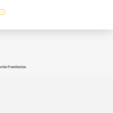
0
ouréa Framboise