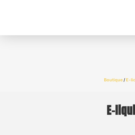
Boutique
/
E-li
E-liq