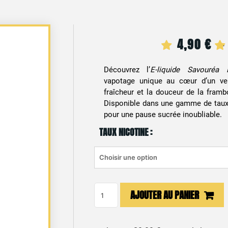
4,90
€
–
Découvrez l’
E-liquide Savouréa 
vapotage unique au cœur d’un ver
fraîcheur et la douceur de la framb
Disponible dans une gamme de taux
pour une pause sucrée inoubliable.
TAUX NICOTINE :
quantité
AJOUTER AU PANIER
de
E-
liquide