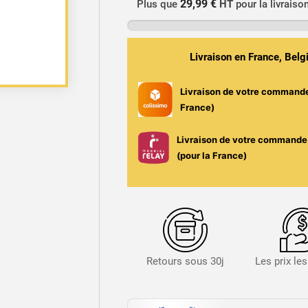
29,99 €
Plus que
HT
pour la livraiso
Savouréa
Framboise
Livraison en France, Bel
Livraison de votre command
France)
Livraison de votre commande 
(pour la France)
Retours sous 30j
Les prix le