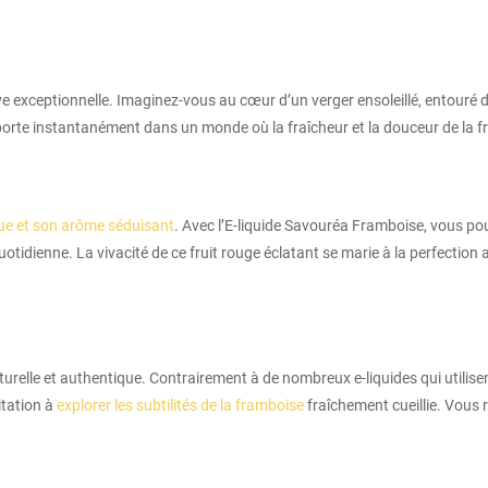
ve exceptionnelle. Imaginez-vous au cœur d’un verger ensoleillé, entouré 
porte instantanément dans un monde où la fraîcheur et la douceur de la f
ue et son arôme séduisant
. Avec l’E-liquide Savouréa Framboise, vous p
otidienne. La vivacité de ce fruit rouge éclatant se marie à la perfectio
turelle et authentique. Contrairement à de nombreux e-liquides qui utilise
itation à
explorer les subtilités de la framboise
fraîchement cueillie. Vous r