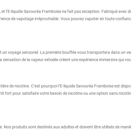
 et l’E-liquide Savouréa Framboise ne fait pas exception. Fabriqué avec d
expérience de vapotage irréprochable. Vous pouvez vapoter en toute conf
t un voyage sensoriel. La première bouffée vous transportera dans un ver
la sensation de la vapeur exhalée créent une expérience immersive qui vou
tière de nicotine. C’est pourquoi l’E-liquide Savouréa Framboise est dis
it fort pour satisfaire votre besoin de nicotine ou une option sans nicot
. Nos produits sont destinés aux adultes et doivent être utilisés de man