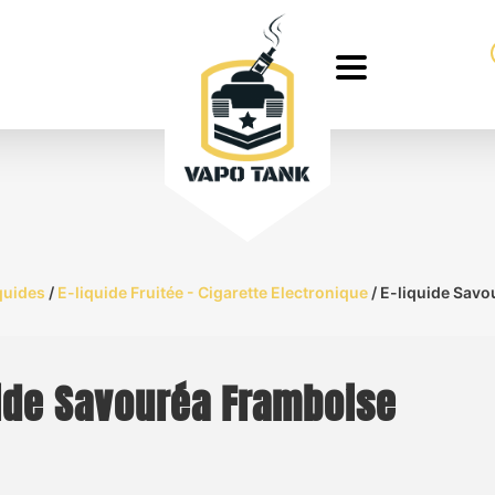
quides
/
E-liquide Fruitée - Cigarette Electronique
/ E-liquide Sav
uide Savouréa Framboise