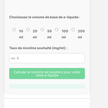
Choisissez le volume de base de e-liquide :
10
20
50
100
200
ml
ml
ml
ml
ml
Taux de nicotine souhaité (mg/ml) :
Calculer le nombre de boosters pour votre
base e-liquide