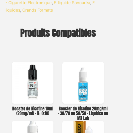
- Cigarette Electronique
,
E-liquide Savouréa
,
E-
liquides
,
Grands Formats
Produits Compatibles
Booster de Nicotine 10ml
Booster de Nicotine 20mg/ml
(20mg/ml) – N+ (x10)
– 30/70 ou 50/50 – Liquideo ou
MX Lab