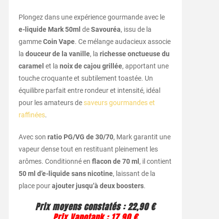
Plongez dans une expérience gourmande avec le
e-liquide Mark 50ml
de
Savouréa
, issu de la
gamme
Coin Vape
. Ce mélange audacieux associe
la
douceur de la vanille
, la
richesse onctueuse du
caramel
et la
noix de cajou grillée
, apportant une
touche croquante et subtilement toastée. Un
équilibre parfait entre rondeur et intensité, idéal
pour les amateurs de
saveurs gourmandes et
raffinées
.
Avec son
ratio PG/VG de 30/70
, Mark garantit une
vapeur dense tout en restituant pleinement les
arômes. Conditionné en
flacon de 70 ml
, il contient
50 ml d’e-liquide sans nicotine
, laissant de la
place pour
ajouter jusqu’à deux boosters
.
Prix moyens constatés
:
22,90 €
Prix Vapotank
:
17,90 €