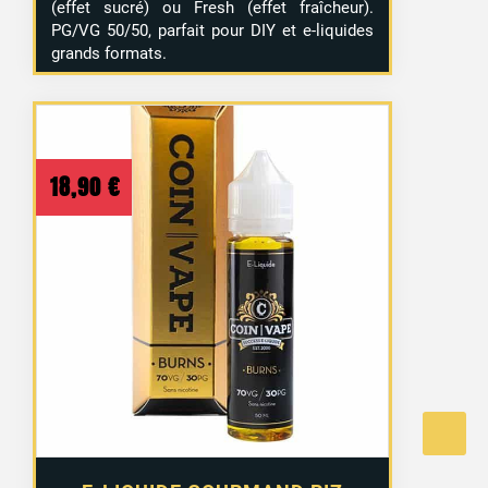
(effet sucré) ou Fresh (effet fraîcheur).
PG/VG 50/50, parfait pour DIY et e-liquides
grands formats.
18,90
€