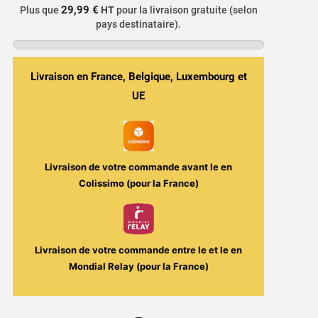
29,99 €
Plus que
HT
pour la livraison gratuite (selon
liquide
pays destinataire).
Gourmand
Noix
de
Livraison en France, Belgique, Luxembourg et
Cajou
UE
Grillées,
Caramel
&
Vanille
Livraison de votre commande avant le
en
-
Colissimo (pour la France)
Mark
50ml
-
Coin
Livraison de votre commande entre le
et le
en
Vape
Mondial Relay (pour la France)
/
Savouréa