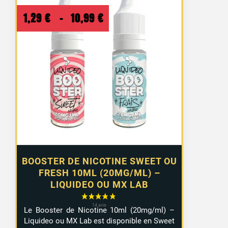
Plage
1,29
€
–
10,99
€
de
prix :
1,29 €
à
10,99 €
BOOSTER DE NICOTINE SWEET OU
FRESH 10ML (20MG/ML) –
LIQUIDEO OU MX LAB
Le Booster de Nicotine 10ml (20mg/ml) –
Liquideo ou MX Lab est disponible en Sweet