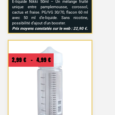
E-liquide Nikki 50ml – Un mélange fruité
unique entre pamplemousse, corossol,
cactus et fraise. PG/VG 30/70, flacon 60 ml
avec 50 ml d’e-liquide. Sans nicotine,
possibilité d’ajout d’un booster.
Prix moyens constatés sur le web : 22,90 €.
Plage
2,99
€
–
4,99
€
de
prix :
2,99 €
à
4,99 €