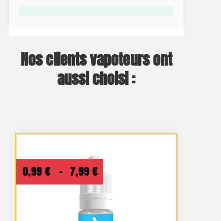
Nos clients vapoteurs ont
aussi choisi :
Plage
0,99
€
–
7,99
€
de
prix :