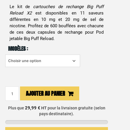
Le kit de
cartouches de rechange Big Puff
Reload X2
est disponibles en 11 saveurs
différentes en 10 mg et 20 mg de sel de
nicotine. Profitez de 600 bouffées avec chacune
de ces deux capsules de rechange pour Pod
jetable Big Puff Reload.
MODÈLES :
quantité
AJOUTER AU PANIER
de
Cartouches
29,99 €
Plus que
HT
pour la livraison gratuite (selon
de
pays destinataire).
rechange
Big
Puff