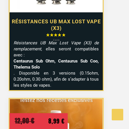
RÉSISTANCES UB MAX LOST VAPE
(X3)
Résistances UB Max Lost Vape (X3) de
remplacement
, elles seront compatibles
avec :
Centaurus Sub Ohm, Centaurus Sub Coo,
Thelema Solo
. Disponible en 3 versions (0.15ohm,
0.20ohm, 0.30 ohm), afin de s’adapter à tous
les styles de vapes.
Le
Le
12,90
€
8,99
€