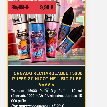
Le
Le
15,99
€
9,99
€
prix
prix
initial
actuel
était :
est :
15,99 €.
9,99 €.
TORNADO RECHARGEABLE 15000
PUFFS 2% NICOTINE – BIG PUFF
Tornado 15000 Puffs Big Puff : 10 ml
réservoir, 1000 mAh, 2% nicotine. Jusqu’à 15
000 puffs.
Prix moyens constatés : 17,90 €.