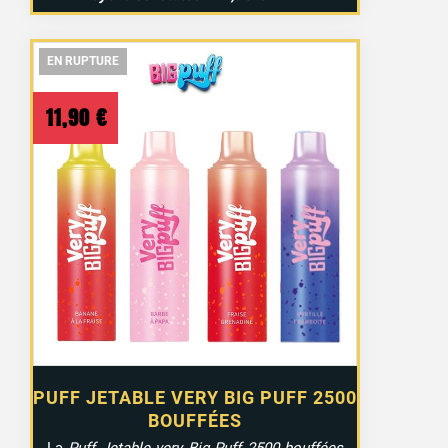
EN RUPTURE
EN RUPTURE
EN RUPTURE
11,90
€
PUFF JETABLE VERY BIG PUFF 2500
BOUFFÉES