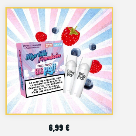
6,99
€