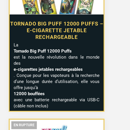
TORNADO BIG PUFF 12000 PUFFS –
E-CIGARETTE JETABLE
RECHARGEABLE
La
Tornado Big Puff 12000 Puffs
est la nouvelle révolution dans le monde
des
e-cigarettes jetables rechargeables
. Conçue pour les vapoteurs à la recherche
d’une longue durée d’utilisation, elle vous
offre jusqu’à
12000 bouffées
avec une batterie rechargeable via USB-C
(câble non inclus)
EN RUPTURE
EN RUPTURE
EN RUPTURE