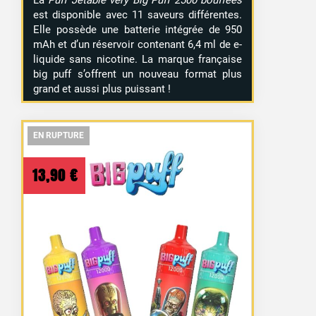
La
Puff Jetable very Big Puff 2500 bouffées
est disponible avec 11 saveurs différentes.
Elle possède une batterie intégrée de 950
mAh et d’un réservoir contenant 6,4 ml de e-
liquide sans nicotine. La marque française
big puff s’offrent un nouveau format plus
grand et aussi plus puissant !
EN RUPTURE
EN RUPTURE
EN RUPTURE
13,90
€