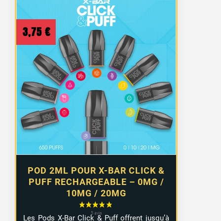
3,75
€
POD 2ML POUR X-BAR CLICK &
PUFF RECHARGEABLE – 0MG /
10MG / 20MG
Les Pods X-Bar Click & Puff offrent jusqu’à