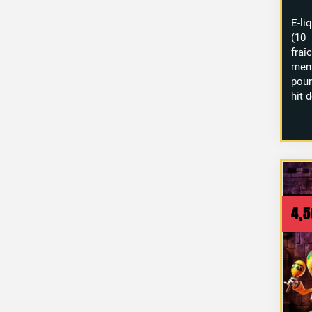
E-li
(10
fra
men
pour
hit 
4,