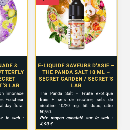
NADE &
E-LIQUIDE SAVEURS D’ASIE –
UTTERFLY
THE PANDA SALT 10 ML –
SECRET
SECRET GARDEN / SECRET’S
T’S LAB
LAB
ron limonade
The Panda Salt – Fruité exotique
ne. Fraîcheur
frais + sels de nicotine, sels de
llday floral
nicotine 10/20 mg, hit doux, ratio
50/50.
ur le web :
Prix moyen constaté sur le web :
4,90 €