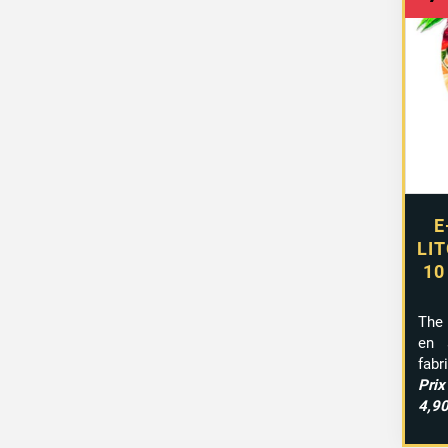
E
LI
10
The 
en s
fabr
Pri
4,90