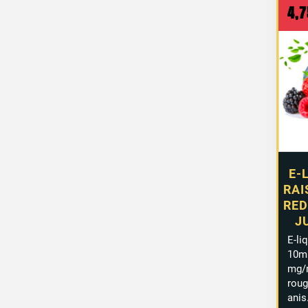
4,
E-
RAI
RED
J
E-li
10ml
mg/
roug
ani