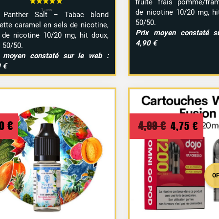
fruité frais pomme/fram
de nicotine 10/20 mg, hit
 Panther Salt – Tabac blond
50/50.
ette caramel en sels de nicotine,
Prix moyen constaté s
 de nicotine 10/20 mg, hit doux,
4,90 €
o 50/50.
x moyen constaté sur le web :
 €
Le
Le
20
€
4,99
€
4,75
€
prix
prix
initial
act
était :
est 
O
4,99 €.
4,75