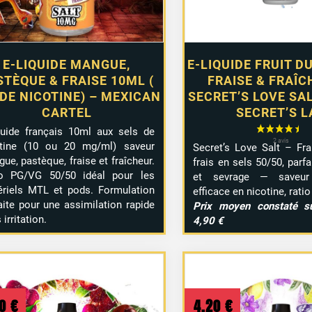
E-LIQUIDE MANGUE,
E-LIQUIDE FRUIT D
STÈQUE & FRAISE 10ML (
FRAISE & FRAÎC
 DE NICOTINE) – MEXICAN
SECRET’S LOVE SAL
CARTEL
SECRET’S L
quide français 10ml aux sels de
otine (10 ou 20 mg/ml) saveur
Secret’s Love Salt – Fra
ue, pastèque, fraise et fraîcheur.
frais en sels 50/50, parf
io PG/VG 50/50 idéal pour les
et sevrage — saveu
riels MTL et pods. Formulation
efficace en nicotine, rati
aite pour une assimilation rapide
Prix moyen constaté s
 irritation.
4,90 €
20
€
4,20
€