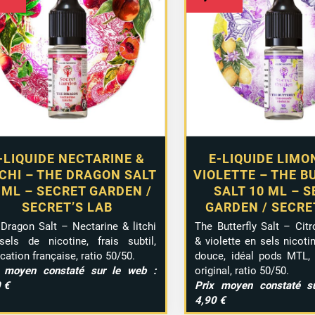
-LIQUIDE NECTARINE &
E-LIQUIDE LIMO
TCHI – THE DRAGON SALT
VIOLETTE – THE B
 ML – SECRET GARDEN /
SALT 10 ML – 
SECRET’S LAB
GARDEN / SECRE
Dragon Salt – Nectarine & litchi
The Butterfly Salt – Cit
els de nicotine, frais subtil,
& violette en sels nicoti
ication française, ratio 50/50.
douce, idéal pods MTL, a
x moyen constaté sur le web :
original, ratio 50/50.
 €
Prix moyen constaté s
4,90 €