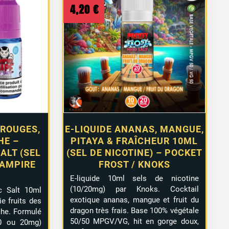
4,20
€
 ROUGES,
E-LIQUIDE ANANAS, MANGUE,
HE –
PITAYA & FRAÎCHEUR 10ML
ALT (SEL
(SEL DE NICOTINE) – POCKET
VAMPIRE
FROST / KNOKS
E-liquide 10ml sels de nicotine
(10/20mg) par Knoks. Cocktail
c Salt 10ml
exotique ananas, mangue et fruit du
e fruits des
dragon très frais. Base 100% végétale
che. Formulé
50/50 MPGV/VG, hit en gorge doux,
10 ou 20mg)