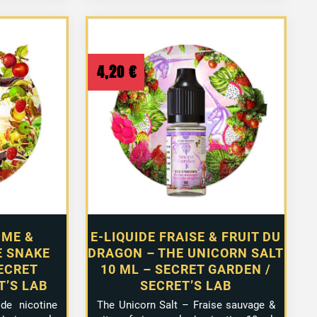
4,20
€
MME &
E-LIQUIDE FRAISE & FRUIT DU
E SNAKE
DRAGON – THE UNICORN SALT
SECRET
10 ML – SECRET GARDEN /
T’S LAB
SECRET’S LAB
de nicotine
The Unicorn Salt – Fraise sauvage &