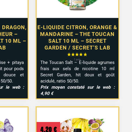
U DRAGON,
E-LIQUIDE CITRON, ORANGE &
HEUR –
MANDARINE – THE TOUCAN
T 10 ML –
SALT 10 ML – SECRET
AB
GARDEN / SECRET’S LAB
ise + pitaya
The Toucan Salt – E-liquide agrumes
ait pour pods
frais aux sels de nicotine 10 ml
r douce et
Secret Garden, hit doux et goût
o 50/50.
acidulé, ratio 50/50.
ur le web :
Prix moyen constaté sur le web :
4,90 €
4,20
€