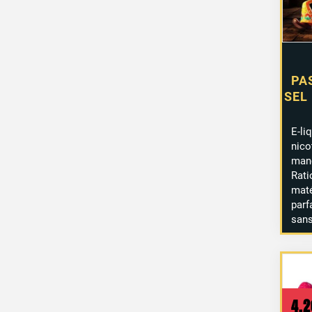
PA
SEL
E-li
nic
mang
Rat
maté
parf
sans
4,