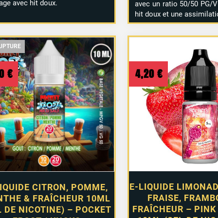
age avec hit doux.
avec un ratio 50/50 PG/VG
hit doux et une assimilati
UPTURE
UPTURE
UPTURE
20
€
4,20
€
E-LIQUIDE LIMONAD
LIQUIDE CITRON, POMME,
FRAISE, FRAMB
THE & FRAÎCHEUR 10ML
FRAÎCHEUR – PINK
L DE NICOTINE) – POCKET