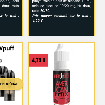
boise, sels
pitaya frais en sels de nicotine 10 ml,
 doux, ratio
sels de nicotine 10/20 mg, hit doux,
ratio 50/50.
ur le web :
Prix moyen constaté sur le web :
4,90 €
4,75
€
uel
:
FFRE SPÉCIALE
 €.