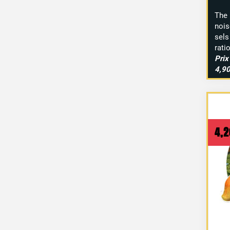
The
nois
sels
rati
Pri
4,90
4,