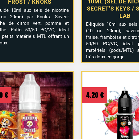
10ML (SEL DE NIC
FROST / KNOKS
SECRET’S KEYS / 
quide 10ml aux sels de nicotine
LAB
 ou 20mg) par Knoks. Saveur
îche de citron vert, pomme et
E-liquide 10ml aux sels
the. Ratio 50/50 PG/VG, idéal
(10 ou 20mg), saveur
 petits matériels MTL offrant un
fraise, framboise et citron
doux.
50/50 PG/VG, idéal p
matériels (pods/MTL) 
très doux en gorge.
50
€
4,20
€