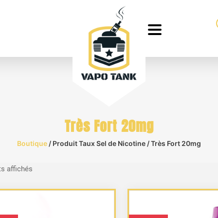
Très Fort 20mg
Boutique
/ Produit Taux Sel de Nicotine / Très Fort 20mg
Trié
ts affichés
du
plus
récent