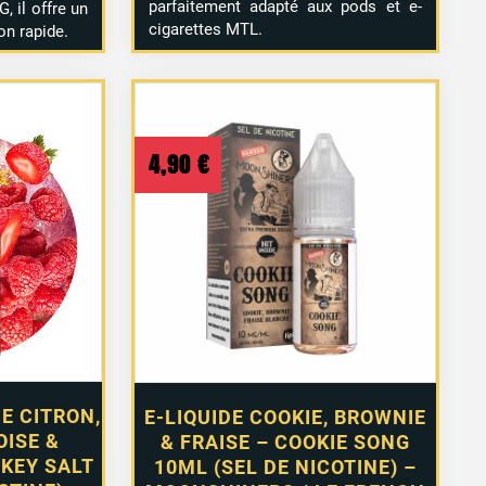
parfaitement adapté aux pods et e-
, il offre un
cigarettes MTL.
on rapide.
4,90
€
E CITRON,
E-LIQUIDE COOKIE, BROWNIE
OISE &
& FRAISE – COOKIE SONG
 KEY SALT
10ML (SEL DE NICOTINE) –