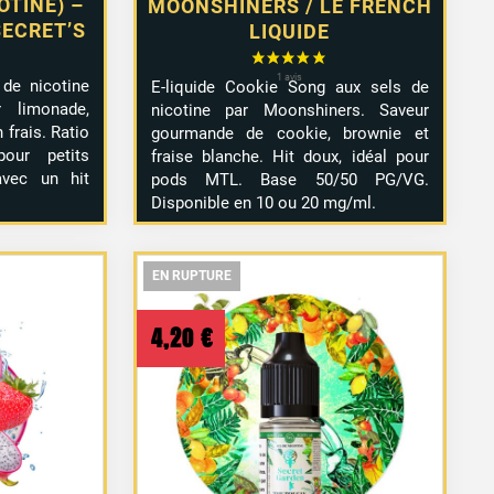
OTINE) –
MOONSHINERS / LE FRENCH
SECRET’S
LIQUIDE
 de nicotine
E-liquide Cookie Song aux sels de
 limonade,
nicotine par Moonshiners. Saveur
 frais. Ratio
gourmande de cookie, brownie et
our petits
fraise blanche. Hit doux, idéal pour
avec un hit
pods MTL. Base 50/50 PG/VG.
Disponible en 10 ou 20 mg/ml.
EN RUPTURE
EN RUPTURE
EN RUPTURE
4,20
€