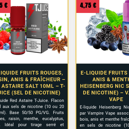
au
75
€
4,75
€
plus
ancien
LIQUIDE FRUITS ROUGES,
E-LIQUIDE FRUITS
SIN, ANIS & FRAÎCHEUR –
ANIS & MENT
 ASTAIRE SALT 10ML – T-
HEISENBERG NIC S
UICE (SEL DE NICOTINE)
DE NICOTINE) – 
VAPE
quide Red Astaire T-Juice. Flacon
 aux sels de nicotine (10 ou 20
E-liquide Heisenberg Ni
ml). Base 50/50 PG/VG. Fruits
par Vampire Vape associ
es, raisin, menthe, eucalyptus,
bois, anis et menthe fraî
s. Idéal pour tirage serré et
en sels de nicotine (