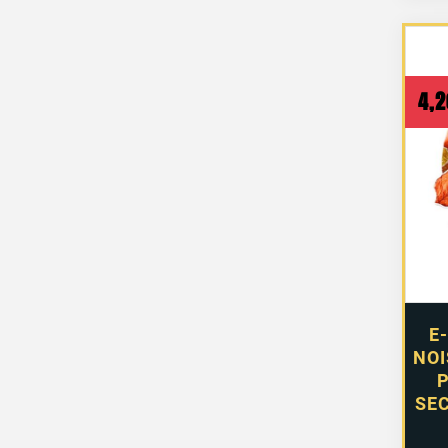
4,
E
NOI
P
SEC