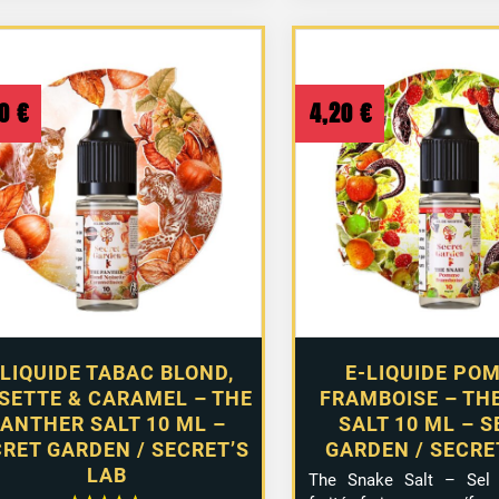
20
€
4,20
€
-LIQUIDE TABAC BLOND,
E-LIQUIDE PO
SETTE & CARAMEL – THE
FRAMBOISE – TH
ANTHER SALT 10 ML –
SALT 10 ML – 
RET GARDEN / SECRET’S
GARDEN / SECRE
LAB
The Snake Salt – Sel 