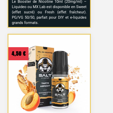
Le Booster de Nicotine 10ml (20mg/ml) –
Liquideo ou MX Lab est disponible en Sweet
(effet sucré) ou Fresh (effet fraîcheur).
PG/VG 50/50, parfait pour DIY et e-liquides
grands formats.
4,50
€