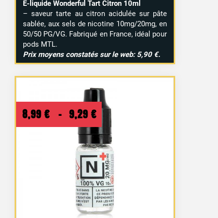
E-liquide Wonderful Tart Citron 10ml
– saveur tarte au citron acidulée sur pâte
sablée, aux sels de nicotine 10mg/20mg, en
50/50 PG/VG. Fabriqué en France, idéal pour
pods MTL.
Prix moyens constatés sur le web: 5,90 €.
Plage
8,99
€
–
9,29
€
de
prix :
8,99 €
à
9,29 €