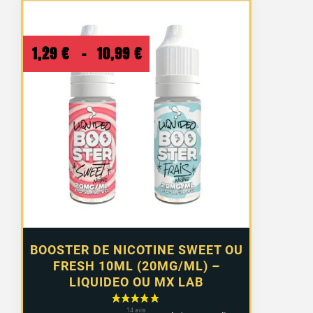
Plage
1,29
€
–
10,99
€
de
prix :
1,29 €
à
10,99 €
BOOSTER DE NICOTINE SWEET OU
FRESH 10ML (20MG/ML) –
LIQUIDEO OU MX LAB