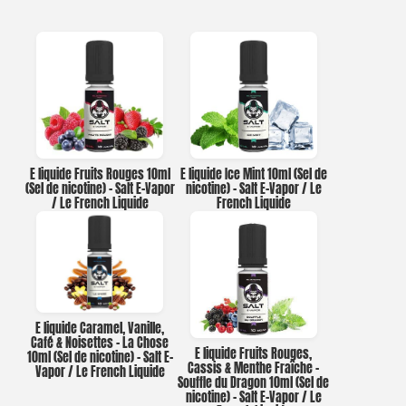
E liquide Fruits Rouges 10ml
E liquide Ice Mint 10ml (Sel de
(Sel de nicotine) – Salt E-Vapor
nicotine) – Salt E-Vapor / Le
/ Le French Liquide
French Liquide
E liquide Caramel, Vanille,
Café & Noisettes – La Chose
E liquide Fruits Rouges,
10ml (Sel de nicotine) – Salt E-
Cassis & Menthe Fraîche –
Vapor / Le French Liquide
Souffle du Dragon 10ml (Sel de
nicotine) – Salt E-Vapor / Le