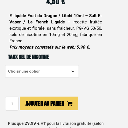
4,50
€
E-liquide Fruit du Dragon / Litchi 10ml – Salt E-
Vapor / Le French Liquide
– recette fruitée
exotique et florale, sans fraîcheur. PG/VG 50/50,
sels de nicotine en 10mg et 20mg, fabriqué en
France.
Prix moyens constatés sur le web: 5,90 €.
TAUX SEL DE NICOTINE
quantité
AJOUTER AU PANIER
de
E-
liquide
29,99 €
Plus que
HT
pour la livraison gratuite (selon