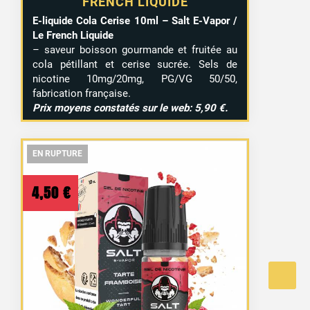
FRENCH LIQUIDE
E-liquide Cola Cerise 10ml – Salt E-Vapor /
Le French Liquide
– saveur boisson gourmande et fruitée au
cola pétillant et cerise sucrée. Sels de
nicotine 10mg/20mg, PG/VG 50/50,
fabrication française.
Prix moyens constatés sur le web: 5,90 €.
EN RUPTURE
EN RUPTURE
EN RUPTURE
4,50
€