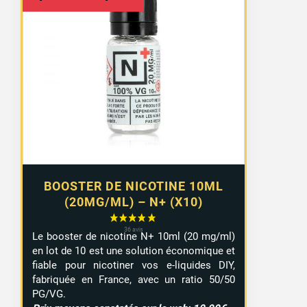
de
prix :
8,99 €
à
9,29 €
BOOSTER DE NICOTINE 10ML
(20MG/ML) – N+ (X10)
Le booster de nicotine N+ 10ml (20 mg/ml)
en lot de 10 est une solution économique et
fiable pour nicotiner vos e-liquides DIY,
fabriquée en France, avec un ratio 50/50
PG/VG.