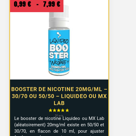
Plage
0,99
€
–
7,99
€
de
prix :
0,99 €
à
7,99 €
BOOSTER DE NICOTINE 20MG/ML –
30/70 OU 50/50 – LIQUIDEO OU MX
LAB
Le booster de nicotine Liquideo ou MX Lab
(aléatoirement) 20mg/ml existe en 50/50 et
30/70, en flacon de 10 ml, pour ajuster