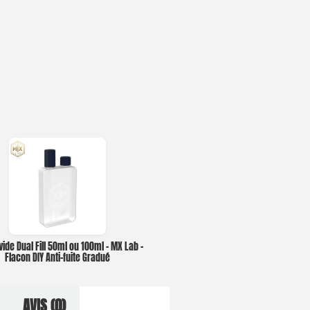
vide Dual Fill 50ml ou 100ml – MX Lab –
Flacon DIY Anti-fuite Gradué
AVIS (0)