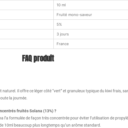
10 ml
Fruité mono-saveur
5%
3 jours
France
FAQ produit
naturel. Il offre ce léger côté “vert” et granuleux typique du kiwi frais, s
oute la journée.
oncentrés fruités Solana (13%) ?
a l’a formulée de façon très concentrée pour éviter l’utilisation de propylè
 de 10ml beaucoup plus longtemps qu’un arôme standard.