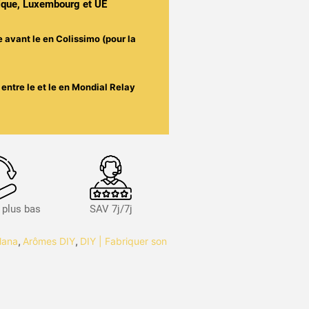
gique, Luxembourg et UE
e avant le
en Colissimo (pour la
entre le
et le
en Mondial Relay
s plus bas
SAV 7j/7j
lana
,
Arômes DIY
,
DIY | Fabriquer son