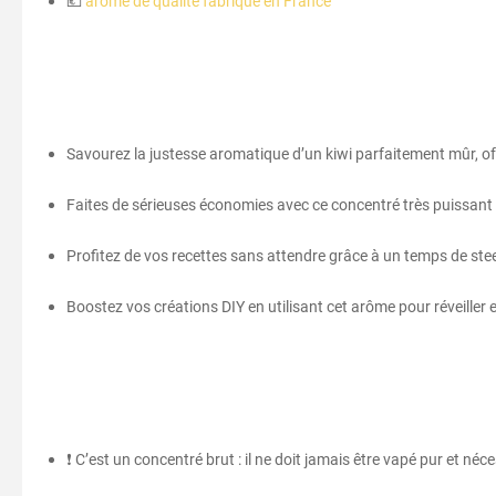
💶
arôme de qualité fabriqué en France
Savourez la justesse aromatique d’un kiwi parfaitement mûr, offr
Faites de sérieuses économies avec ce concentré très puissant :
Profitez de vos recettes sans attendre grâce à un temps de stee
Boostez vos créations DIY en utilisant cet arôme pour réveiller 
❗ C’est un concentré brut : il ne doit jamais être vapé pur et né