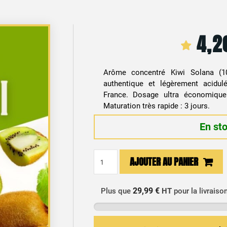
4,
Arôme concentré Kiwi Solana (10
authentique et légèrement acidul
France. Dosage ultra économiqu
Maturation très rapide : 3 jours.
En st
quantité
AJOUTER AU PANIER
de
Arôme
Concentré
29,99 €
Plus que
HT
pour la livraiso
DIY
Kiwi
10ml