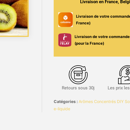
Livraison en France, Bel
-
Solana
Livraison de votre command
France)
Livraison de votre commande 
(pour la France)
Retours sous 30j
Les prix le
Catégories :
Arômes Concentrés DIY So
e-liquide