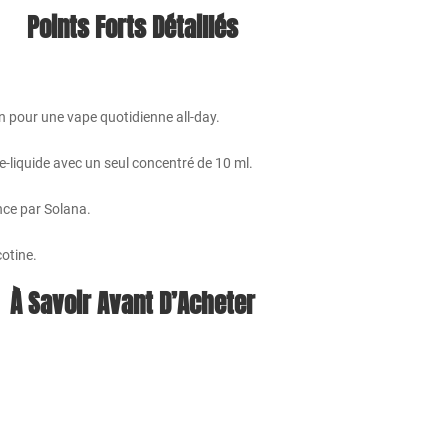
Points Forts Détaillés
n pour une vape quotidienne all-day.
-liquide avec un seul concentré de 10 ml.
nce par Solana.
cotine.
À Savoir Avant D’Acheter