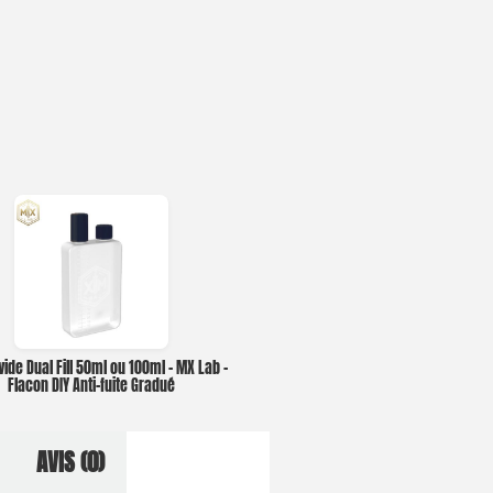
vide Dual Fill 50ml ou 100ml – MX Lab –
Flacon DIY Anti-fuite Gradué
AVIS (0)