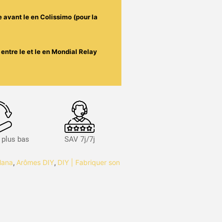
e avant le
en Colissimo (pour la
entre le
et le
en Mondial Relay
s plus bas
SAV 7j/7j
lana
,
Arômes DIY
,
DIY | Fabriquer son