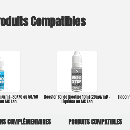
roduits Compatibles
0mg/ml – 30/70 ou 50/50
Booster Sel de Nicotine 10ml (20mg/ml) –
Flacon 
o ou MX Lab
Liquideo ou MX Lab
ONS COMPLÉMENTAIRES
PRODUITS COMPATIBLES