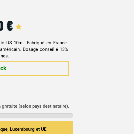
20
€
ic US 10ml. Fabriqué en France.
 américain. Dosage conseillé 13%
ines.
ock
n gratuite (selon pays destinataire).
gique, Luxembourg et UE