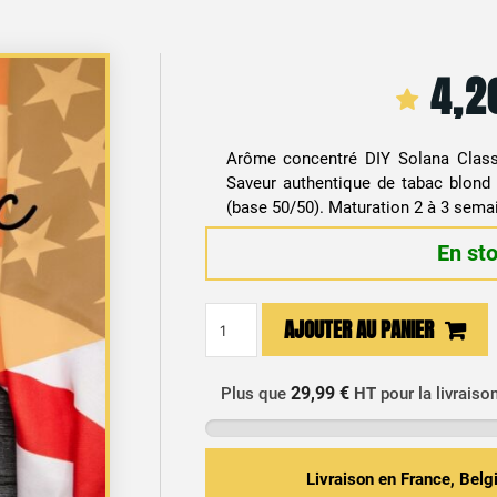
4,
Arôme concentré DIY Solana Class
Saveur authentique de tabac blond
(base 50/50). Maturation 2 à 3 sema
En st
quantité
AJOUTER AU PANIER
de
Arôme
Concentré
29,99 €
Plus que
HT
pour la livraiso
DIY
Tabac
Classic
Livraison en France, Bel
US