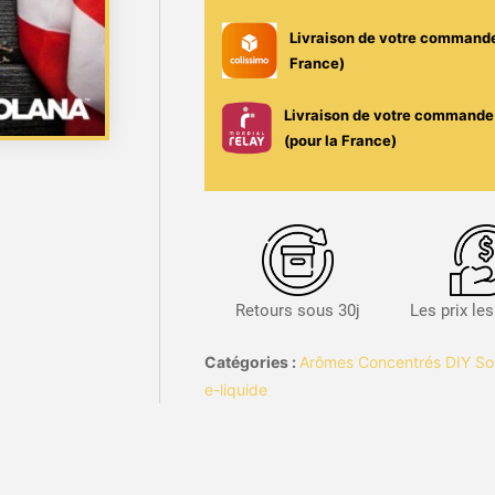
10ml
Livraison de votre command
-
France)
Solana
Livraison de votre commande 
(pour la France)
Retours sous 30j
Les prix le
Catégories :
Arômes Concentrés DIY So
e-liquide