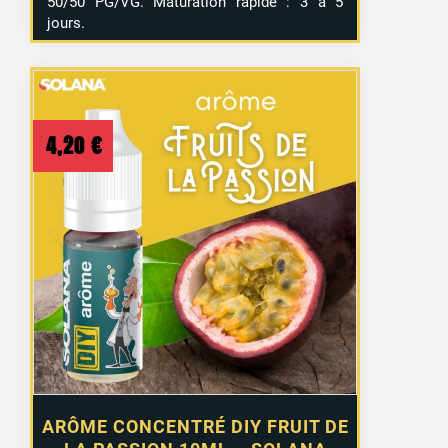
50/50 PG/VG. Maturation rapide : 3 à 5
jours.
4,20
€
ARÔME CONCENTRÉ DIY FRUIT DE