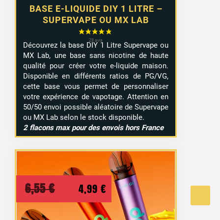
BASE E-LIQUIDE DIY 1 LITRE –
SUPERVAPE OU MX LAB
Découvrez la base DIY 1 Litre Supervape ou
MX Lab, une base sans nicotine de haute
qualité pour créer votre e-liquide maison.
Disponible en différents ratios de PG/VG,
cette base vous permet de personnaliser
votre expérience de vapotage. Attention en
50/50 envoi possible aléatoire de Supervape
ou MX Lab selon le stock disponible.
2 flacons max pour des envois hors France
Le
Le
6,55
€
4,99
€
prix
prix