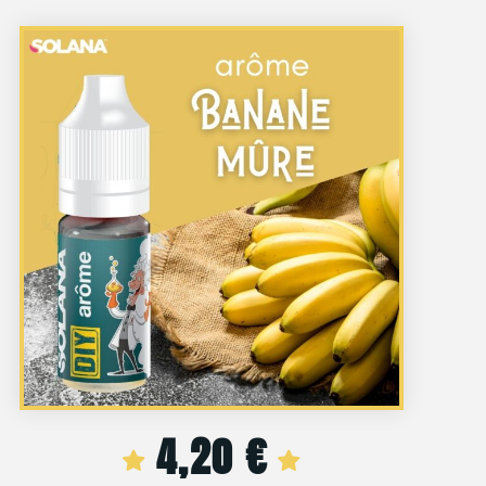
4,20
€