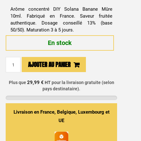
Arôme concentré DIY Solana Banane Mûre
10ml. Fabriqué en France. Saveur fruitée
authentique. Dosage conseillé 13% (base
50/50). Maturation 3 à 5 jours.
En stock
quantité
AJOUTER AU PANIER
de
Arôme
Concentré
29,99 €
Plus que
HT
pour la livraison gratuite (selon
pays destinataire).
DIY
Banane
10ml
-
Livraison en France, Belgique, Luxembourg et
Solana
UE