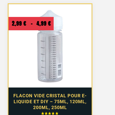
Plage
2,99
€
–
4,99
€
de
prix :
2,99 €
à
4,99 €
FLACON VIDE CRISTAL POUR E-
LIQUIDE ET DIY – 75ML, 120ML,
200ML, 250ML