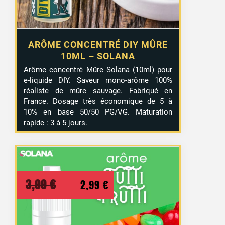
ARÔME CONCENTRÉ DIY MÛRE
10ML – SOLANA
Arôme concentré Mûre Solana (10ml) pour
e-liquide DIY. Saveur mono-arôme 100%
réaliste de mûre sauvage. Fabriqué en
France. Dosage très économique de 5 à
10% en base 50/50 PG/VG. Maturation
rapide : 3 à 5 jours.
Le
Le
3,99
€
2,99
€
prix
prix
initial
actuel