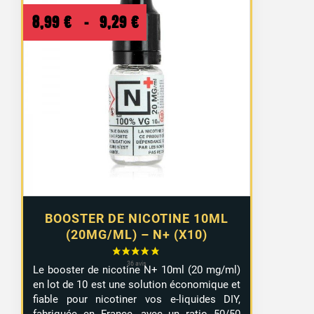
Plage
8,99
€
–
9,29
€
de
prix :
8,99 €
à
9,29 €
BOOSTER DE NICOTINE 10ML
(20MG/ML) – N+ (X10)
Le booster de nicotine N+ 10ml (20 mg/ml)
en lot de 10 est une solution économique et
fiable pour nicotiner vos e-liquides DIY,