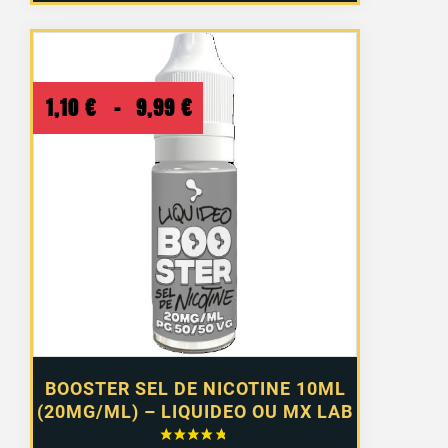
Plage
1,10
€
–
9,99
€
de
prix :
1,10 €
à
9,99 €
BOOSTER SEL DE NICOTINE 10ML
(20MG/ML) – LIQUIDEO OU MX LAB