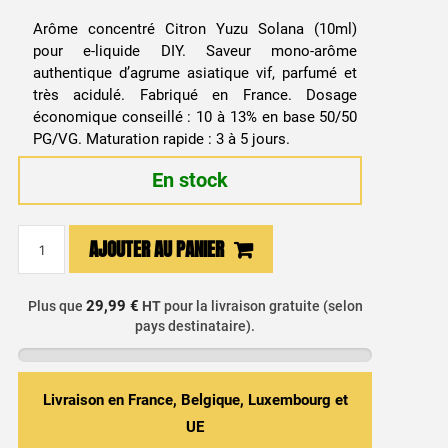
Arôme concentré Citron Yuzu Solana (10ml)
pour e-liquide DIY. Saveur mono-arôme
authentique d’agrume asiatique vif, parfumé et
très acidulé. Fabriqué en France. Dosage
économique conseillé : 10 à 13% en base 50/50
PG/VG. Maturation rapide : 3 à 5 jours.
En stock
quantité
AJOUTER AU PANIER
de
Arôme
Concentré
29,99 €
Plus que
HT
pour la livraison gratuite (selon
pays destinataire).
DIY
Citron
Yuzu
10ml
Livraison en France, Belgique, Luxembourg et
-
UE
Solana