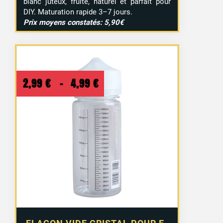
blanc juteux, fruité, naturel et parfait pour
DIY. Maturation rapide 3–7 jours.
Prix moyens constatés: 5,90€
Plage
2,99
€
–
4,99
€
de
prix :
2,99 €
à
4,99 €