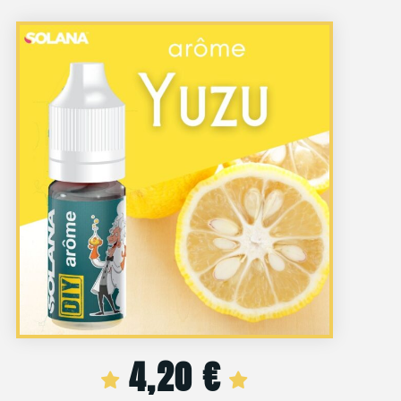
4,20
€