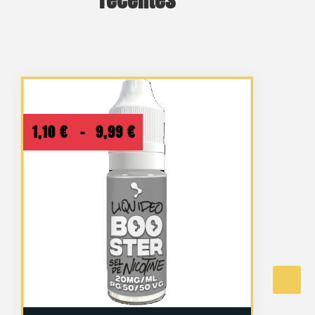
récentes
Plage
1,10
€
–
9,99
€
de
prix :
1,10 €
à
9,99 €