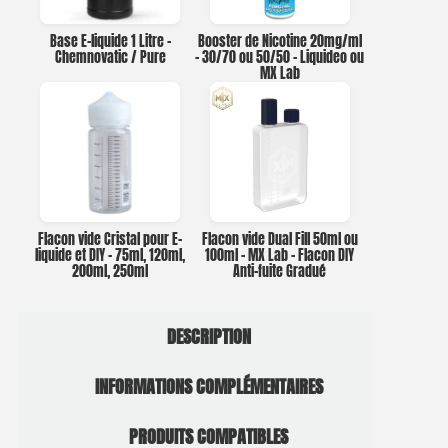
Base E-liquide 1 Litre –
Booster de Nicotine 20mg/ml
Chemnovatic / Pure
– 30/70 ou 50/50 – Liquideo ou
MX Lab
Flacon vide Cristal pour E-
Flacon vide Dual Fill 50ml ou
liquide et DIY – 75ml, 120ml,
100ml – MX Lab – Flacon DIY
200ml, 250ml
Anti-fuite Gradué
DESCRIPTION
INFORMATIONS COMPLÉMENTAIRES
PRODUITS COMPATIBLES