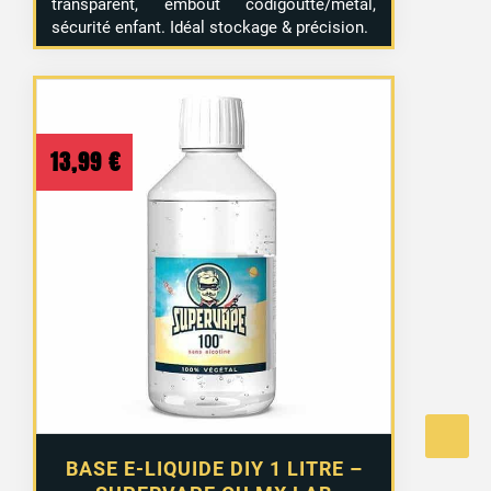
transparent, embout codigoutte/métal,
sécurité enfant. Idéal stockage & précision.
13,99
€
BASE E-LIQUIDE DIY 1 LITRE –