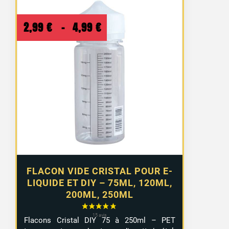
Plage
2,99
€
–
4,99
€
de
prix :
2,99 €
à
4,99 €
FLACON VIDE CRISTAL POUR E-
LIQUIDE ET DIY – 75ML, 120ML,
200ML, 250ML
Flacons Cristal DIY 75 à 250ml – PET