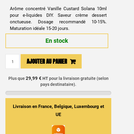
Arôme concentré Vanille Custard Solana 10ml
pour e-liquides DIY. Saveur crème dessert
onctueuse. Dosage recommandé 10-15%.
Maturation idéale 15-20 jours.
En stock
quantité
AJOUTER AU PANIER
de
Arôme
Concentré
29,99 €
Plus que
HT
pour la livraison gratuite (selon
pays destinataire).
DIY
Vanille
Custard
10ml
Livraison en France, Belgique, Luxembourg et
-
UE
Solana