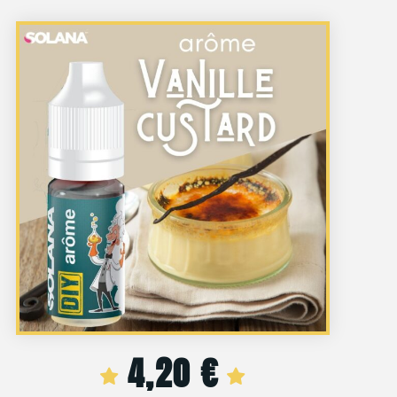
4,20
€